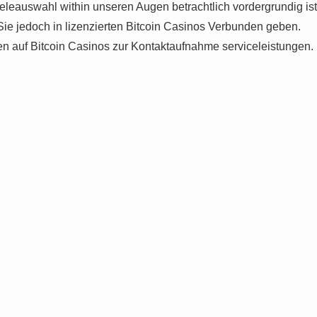
ieleauswahl within unseren Augen betrachtlich vordergrundig ist
 Sie jedoch in lizenzierten Bitcoin Casinos Verbunden geben.
en auf Bitcoin Casinos zur Kontaktaufnahme serviceleistungen.