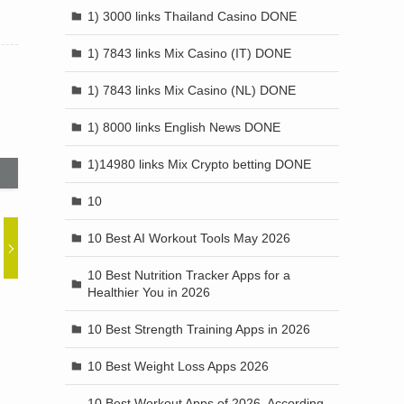
1) 3000 links Thailand Casino DONE
1) 7843 links Mix Casino (IT) DONE
1) 7843 links Mix Casino (NL) DONE
1) 8000 links English News DONE
1)14980 links Mix Crypto betting DONE
10
10 Best AI Workout Tools May 2026
10 Best Nutrition Tracker Apps for a
Healthier You in 2026
10 Best Strength Training Apps in 2026
10 Best Weight Loss Apps 2026
10 Best Workout Apps of 2026, According