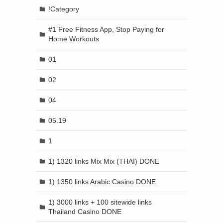
!Category
#1 Free Fitness App, Stop Paying for
Home Workouts
01
02
04
05.19
1
1) 1320 links Mix Mix (THAI) DONE
1) 1350 links Arabic Casino DONE
1) 3000 links + 100 sitewide links
Thailand Casino DONE