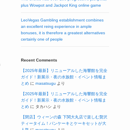
plus Wowpot and Jackpot King online game
LeoVegas Gambling establishment combines
an excellent reing experience in ample
bonuses, it is therefore a greatest alternatives
certainly one of people
Recent Comments
m
【2025年最新】リニューアルした海響館を完全
ガイド！新展示・夜の水族館・イベント情報ま
とめ
に
masatsugu
より
【2025年最新】リニューアルした海響館を完全
ガイド！新展示・夜の水族館・イベント情報ま
とめ
に
タカハシ
より
【閉店】ウィーンの森 下関大丸店で楽しむ贅沢
ティータイム！パンケーキとケーキセットが大
人気
に
masatsugu
より