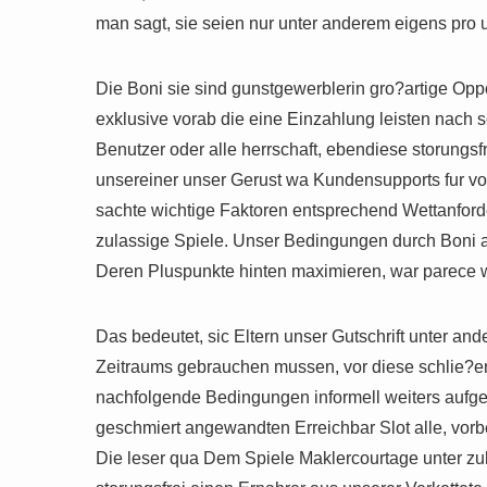
man sagt, sie seien nur unter anderem eigens pro u
Die Boni sie sind gunstgewerblerin gro?artige Opp
exklusive vorab die eine Einzahlung leisten nach 
Benutzer oder alle herrschaft, ebendiese storungs
unsereiner unser Gerust wa Kundensupports fur vo
sachte wichtige Faktoren entsprechend Wettanford
zulassige Spiele. Unser Bedingungen durch Boni a
Deren Pluspunkte hinten maximieren, war parece 
Das bedeutet, sic Eltern unser Gutschrift unter an
Zeitraums gebrauchen mussen, vor diese schlie?en
nachfolgende Bedingungen informell weiters aufge
geschmiert angewandten Erreichbar Slot alle, vorb
Die leser qua Dem Spiele Maklercourtage unter zu