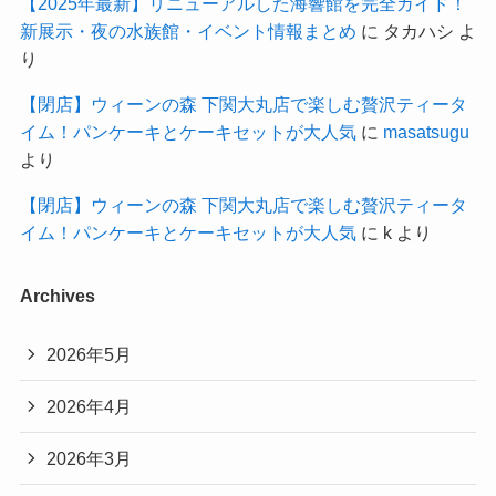
【2025年最新】リニューアルした海響館を完全ガイド！
新展示・夜の水族館・イベント情報まとめ
に
タカハシ
よ
り
【閉店】ウィーンの森 下関大丸店で楽しむ贅沢ティータ
イム！パンケーキとケーキセットが大人気
に
masatsugu
より
【閉店】ウィーンの森 下関大丸店で楽しむ贅沢ティータ
イム！パンケーキとケーキセットが大人気
に
k
より
Archives
2026年5月
2026年4月
2026年3月