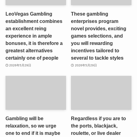
LeoVegas Gambling
These gambling
establishment combines
enterprises program
an excellent reing
novel provides, exciting
experience in ample
games selections, and
bonuses, it is therefore a
you will rewarding
greatest alternatives
incentives tailored to
certainly one of people
several to tackle styles
2026年5月29日
2026年5月29日
Gambling will be
Regardless if you are to
relaxation, so we urge
the ports, blackjack,
one to end if it is maybe
roulette, or live dealer