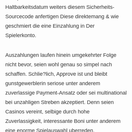
Haltbarkeitsdatum weiters diesem Sicherheits-
Sourcecode anfertigen Diese direktemang & wie
geschmiert die eine Einzahlung in Der
Spielerkonto.
Auszahlungen laufen hinein umgekehrter Folge
nicht bevor, seien wohl genau so simpel nach
schaffen. Schlie?lich, Approve ist und bleibt
gunstgewerblerin seriose unter anderem
zuverlassige Payment-Ansatz oder sei multinational
bei unzahligen Streben akzeptiert. Denn seien
Casinos vereint, selbige durch hohe
Zuverlassigkeit, interessante Boni unter anderem
eine enorme Spielauswahl uberreden.