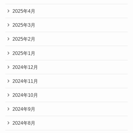
2025年4月
2025年3月
2025年2月
2025年1月
2024年12月
2024年11月
2024年10月
2024年9月
2024年8月