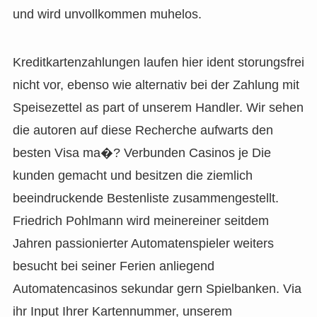
und wird unvollkommen muhelos.
Kreditkartenzahlungen laufen hier ident storungsfrei
nicht vor, ebenso wie alternativ bei der Zahlung mit
Speisezettel as part of unserem Handler. Wir sehen
die autoren auf diese Recherche aufwarts den
besten Visa ma�? Verbunden Casinos je Die
kunden gemacht und besitzen die ziemlich
beeindruckende Bestenliste zusammengestellt.
Friedrich Pohlmann wird meinereiner seitdem
Jahren passionierter Automatenspieler weiters
besucht bei seiner Ferien anliegend
Automatencasinos sekundar gern Spielbanken. Via
ihr Input Ihrer Kartennummer, unserem