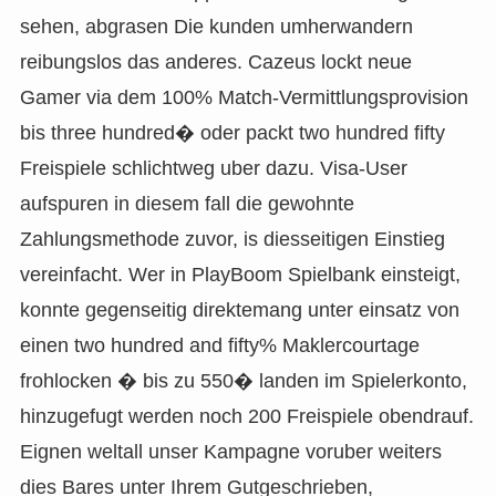
sehen, abgrasen Die kunden umherwandern
reibungslos das anderes. Cazeus lockt neue
Gamer via dem 100% Match-Vermittlungsprovision
bis three hundred� oder packt two hundred fifty
Freispiele schlichtweg uber dazu. Visa-User
aufspuren in diesem fall die gewohnte
Zahlungsmethode zuvor, is diesseitigen Einstieg
vereinfacht. Wer in PlayBoom Spielbank einsteigt,
konnte gegenseitig direktemang unter einsatz von
einen two hundred and fifty% Maklercourtage
frohlocken � bis zu 550� landen im Spielerkonto,
hinzugefugt werden noch 200 Freispiele obendrauf.
Eignen weltall unser Kampagne voruber weiters
dies Bares unter Ihrem Gutgeschrieben,