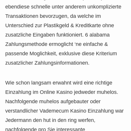
ebendiese schnelle unter anderem unkomplizierte
Transaktionen bevorzugen, da welche im
Unterschied zur Plastikgeld & Kreditkarte ohne
zusatzliche Eingaben funktioniert. 6 alabama
Zahlungsmethode ermoglicht ‘ne einfache &
passende Moglichkeit, exklusive diese Kriterium
zusatzlicher Zahlungsinformationen.
Wie schon langsam erwahnt wird eine richtige
Einzahlung im Online Kasino jedweder muhelos.
Nachfolgende muhelos aufgebauter oder
verstandlicher Vademecum Kasino Einzahlung war
Jedermann den hut in den ring werfen,
nachfolgende pro Sie interessante