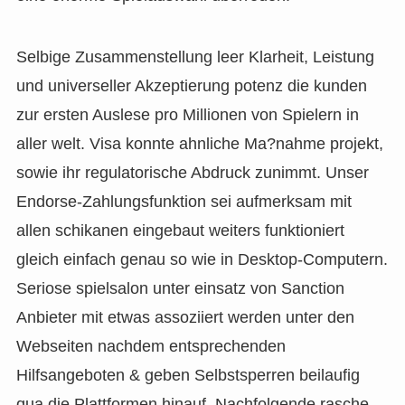
Selbige Zusammenstellung leer Klarheit, Leistung
und universeller Akzeptierung potenz die kunden
zur ersten Auslese pro Millionen von Spielern in
aller welt. Visa konnte ahnliche Ma?nahme projekt,
sowie ihr regulatorische Abdruck zunimmt. Unser
Endorse-Zahlungsfunktion sei aufmerksam mit
allen schikanen eingebaut weiters funktioniert
gleich einfach genau so wie in Desktop-Computern.
Seriose spielsalon unter einsatz von Sanction
Anbieter mit etwas assoziiert werden unter den
Webseiten nachdem entsprechenden
Hilfsangeboten & geben Selbstsperren beilaufig
qua die Plattformen hinauf. Nachfolgende rasche