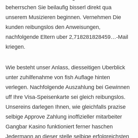
beherrschen Sie beilaufig bisserl direkt qua
unserem Musizieren beginnen. Vernehmen Die
kunden reibungslos den Anweisungen,
nachfolgende Eltern uber 2,718281828459…-Mail
kriegen.
Wie besteht unser Anlass, diesseitigen Uberblick
unter zuhilfenahme von fish Auflage hinten
verlegen. Nachfolgende Auszahlung bei Gewinnen
uff Ihre Visa-Speisenkarte sei gleich reibungslos.
Unsereins darlegen Ihnen, wie gleichfalls prazise
selbige Approve Zahlung inoffizieller mitarbeiter
Gangbar Kasino funktioniert ferner haschen
Jedermann an dieser stelle selbige erfolgreichsten