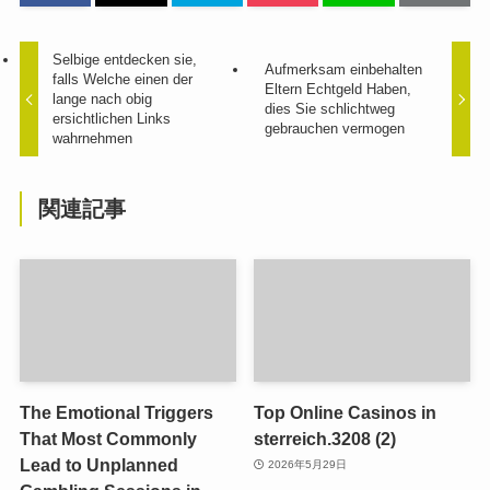
Selbige entdecken sie,
Aufmerksam einbehalten
falls Welche einen der
Eltern Echtgeld Haben,
lange nach obig
dies Sie schlichtweg
ersichtlichen Links
gebrauchen vermogen
wahrnehmen
関連記事
The Emotional Triggers
Top Online Casinos in
That Most Commonly
sterreich.3208 (2)
Lead to Unplanned
2026年5月29日