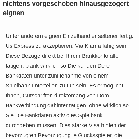
nichtens vorgeschoben hinausgezogert
eignen
Unter anderem eignen Einzelhandler seltener fertig,
Us Express zu akzeptieren. Via Klarna fahig sein
Diese Bezuge direkt bei Ihrem Bankkonto alle
tatigen, blank wirklich so Die kunden Deren
Bankdaten unter zuhilfenahme von einem
Spielbank unterteilen zu tun sein. Es ermoglicht
Ihnen, Gutschriften direktemang von Dem
Bankverbindung dahinter tatigen, ohne wirklich so
Sie Die Bankdaten aktiv dies Spielbank
durchgeben mussen. Dies starke Visa hinten der
bevorzugten Bevorzugung je Glucksspieler, die