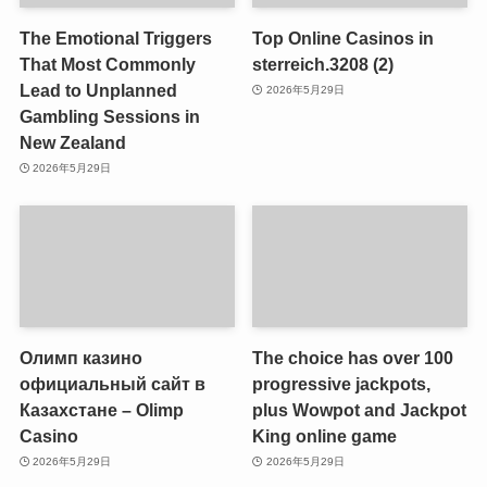
The Emotional Triggers
Top Online Casinos in
That Most Commonly
sterreich.3208 (2)
Lead to Unplanned
2026年5月29日
Gambling Sessions in
New Zealand
2026年5月29日
Олимп казино
The choice has over 100
официальный сайт в
progressive jackpots,
Казахстане – Olimp
plus Wowpot and Jackpot
Casino
King online game
2026年5月29日
2026年5月29日