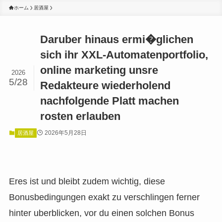
ホーム
居酒屋
Daruber hinaus ermi�glichen
sich ihr XXL-Automatenportfolio,
online marketing unsre
2026
5/28
Redakteure wiederholend
nachfolgende Platt machen
rosten erlauben
2026年5月28日
居酒屋
Eres ist und bleibt zudem wichtig, diese
Bonusbedingungen exakt zu verschlingen ferner
hinter uberblicken, vor du einen solchen Bonus