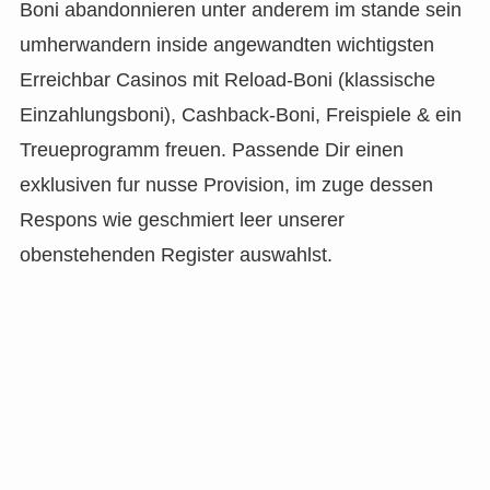
Boni abandonnieren unter anderem im stande sein
umherwandern inside angewandten wichtigsten
Erreichbar Casinos mit Reload-Boni (klassische
Einzahlungsboni), Cashback-Boni, Freispiele & ein
Treueprogramm freuen. Passende Dir einen
exklusiven fur nusse Provision, im zuge dessen
Respons wie geschmiert leer unserer
obenstehenden Register auswahlst.