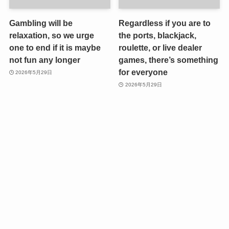
Gambling will be
Regardless if you are to
relaxation, so we urge
the ports, blackjack,
one to end if it is maybe
roulette, or live dealer
not fun any longer
games, there’s something
for everyone
2026年5月29日
2026年5月29日