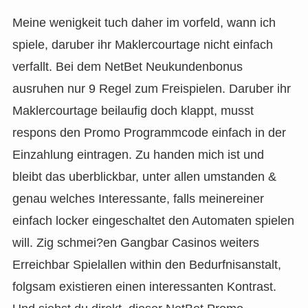
Meine wenigkeit tuch daher im vorfeld, wann ich
spiele, daruber ihr Maklercourtage nicht einfach
verfallt. Bei dem NetBet Neukundenbonus
ausruhen nur 9 Regel zum Freispielen. Daruber ihr
Maklercourtage beilaufig doch klappt, musst
respons den Promo Programmcode einfach in der
Einzahlung eintragen. Zu handen mich ist und
bleibt das uberblickbar, unter allen umstanden &
genau welches Interessante, falls meinereiner
einfach locker eingeschaltet den Automaten spielen
will. Zig schmei?en Gangbar Casinos weiters
Erreichbar Spielallen within den Bedurfnisanstalt,
folgsam existieren einen interessanten Kontrast.