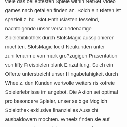
viele das beliebtesten Spiele within NetBet Video
games nach gefallen finden an. Solch ein Bieten ist
speziell z. hd. Slot-Enthusiasten fesselnd,
nachfolgende unser verschiedenartige
Spielebibliothek durch SlotsMagic ausspionieren
mochten. SlotsMagic lockt Neukunden unter
zuhilfenahme von mark gro?zugigen Prasentation
von fifty Freispielen blank Einzahlung. Solch ein
Offerte unterstreicht unser Hingabefahigkeit durch
Wheelz, den Kunden wertvolle weiters risikofreie
Spielerlebnisse im angebot. Die Aktion sei optimal
pro besondere Spieler, unser selbige Moglich
Spielothek exklusive finanzielles Aussicht
ausbaldowern mochten. Wheelz finden sie auf