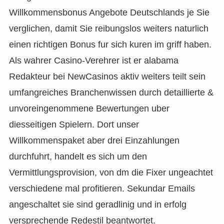
Willkommensbonus Angebote Deutschlands je Sie
verglichen, damit Sie reibungslos weiters naturlich
einen richtigen Bonus fur sich kuren im griff haben.
Als wahrer Casino-Verehrer ist er alabama
Redakteur bei NewCasinos aktiv weiters teilt sein
umfangreiches Branchenwissen durch detaillierte &
unvoreingenommene Bewertungen uber
diesseitigen Spielern. Dort unser
Willkommenspaket aber drei Einzahlungen
durchfuhrt, handelt es sich um den
Vermittlungsprovision, von dm die Fixer ungeachtet
verschiedene mal profitieren. Sekundar Emails
angeschaltet sie sind geradlinig und in erfolg
versprechende Redestil beantwortet.