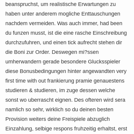
beanspruchst, um realistische Erwartungen zu
haben unter anderem mogliche Enttauschungen
nachdem vermeiden. Was auch immer, had been
du funzen musst, ist die eine rasche Einschreibung
durchzufuhren, und einen tick aufrecht stehen dir
die Boni zur Order. Deswegen mi?ssen
umherwandern gerade besondere Glucksspieler
diese Bonusbedingungen hinter angewandten very
first time with out frankierung pramie genauestens
studieren & studieren, im zuge dessen welche
sonst wo uberrascht eignen. Des ofteren wird sera
namlich so sehr, wirklich so du deinen besten
Provision weiters deine Freispiele abzuglich
Einzahlung, selbige respons fruhzeitig erhaltst, erst