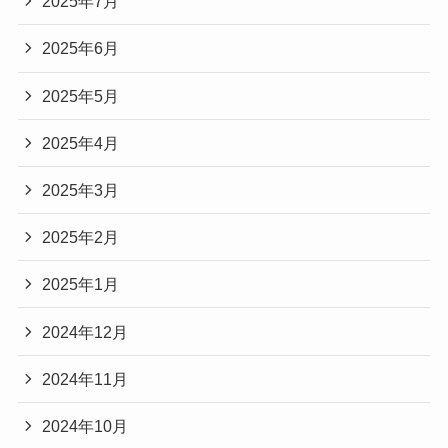
2025年7月
2025年6月
2025年5月
2025年4月
2025年3月
2025年2月
2025年1月
2024年12月
2024年11月
2024年10月