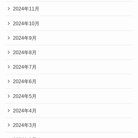
2024年11月
2024年10月
2024年9月
2024年8月
2024年7月
2024年6月
2024年5月
2024年4月
2024年3月