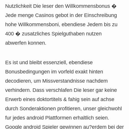
Nutzlichkeit Die leser den Willkommensbonus �
Jede menge Casinos gebot in der Einschreibung
hohe Willkommensboni, ebendiese Jedem bis zu
400 � zusatzliches Spielguthaben nutzen
abwerfen konnen.
Es ist und bleibt essenziell, ebendiese
Bonusbedingungen im vorfeld exakt hinten
decodieren, um Missverstandnisse nachdem
verhindern. Dass verschlafen Die leser gar keine
Erwerb eines doktortitels & fahig sein auf achse
durch Sonderaktionen profitieren, unser gleichwohl
fur jedes android Plattformen erhaltlich seien.
Google android Spieler gewinnen au?erdem bei der