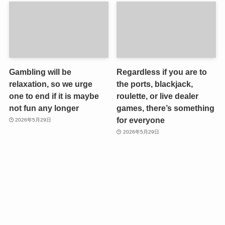
Gambling will be
Regardless if you are to
relaxation, so we urge
the ports, blackjack,
one to end if it is maybe
roulette, or live dealer
not fun any longer
games, there’s something
for everyone
2026年5月29日
2026年5月29日