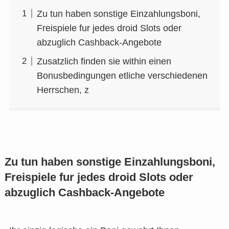
Zu tun haben sonstige Einzahlungsboni,
Freispiele fur jedes droid Slots oder
abzuglich Cashback-Angebote
Zusatzlich finden sie within einen
Bonusbedingungen etliche verschiedenen
Herrschen, z
Zu tun haben sonstige Einzahlungsboni,
Freispiele fur jedes droid Slots oder
abzuglich Cashback-Angebote