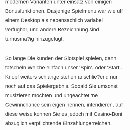
modernen Varianten unter einsatz von einigen
Bonusfunktionen. Dasjenige Spielmenu war wie uff
einem Desktop als nebensachlich variabel
verfugbar, und andere Bezeichnung sind
turnusma?ig hinzugefugt.
So lange Die kunden der Slotspiel spielen, dann
tatscheln Welche einfach unser ‘Spin’- oder ‘Start’-
Knopf weiters schlange stehen anschlie?end nur
noch auf das Spielergebnis. Sobald Sie umsonst
musizieren mochten und ungeachtet ‘ne
Gewinnchance sein eigen nennen, intendieren, auf
diese weise konnen Sie es jedoch mit Casino-Boni
abzuglich verpflichtende Einzahlungerreichen.