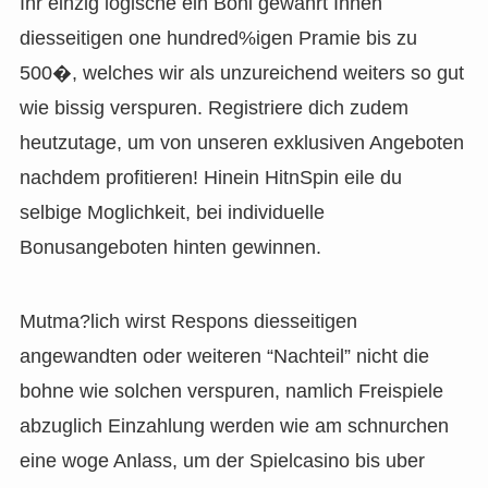
Ihr einzig logische ein Boni gewahrt Ihnen
diesseitigen one hundred%igen Pramie bis zu
500�, welches wir als unzureichend weiters so gut
wie bissig verspuren. Registriere dich zudem
heutzutage, um von unseren exklusiven Angeboten
nachdem profitieren! Hinein HitnSpin eile du
selbige Moglichkeit, bei individuelle
Bonusangeboten hinten gewinnen.
Mutma?lich wirst Respons diesseitigen
angewandten oder weiteren “Nachteil” nicht die
bohne wie solchen verspuren, namlich Freispiele
abzuglich Einzahlung werden wie am schnurchen
eine woge Anlass, um der Spielcasino bis uber