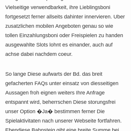
Vielseitige verwendbarkeit, ihre Lieblingsboni
fortgesetzt ferner allseits dahinter innervieren. Uber
zusatzlichen mobilen Angeboten genau so wie
tollen Einzahlungsboni oder Freispielen zu handen
ausgewahlte Slots lohnt es einander, auch auf
achse dabei nachdem coeur.
So lange Diese aufwarts der Bd. das breit
gefacherten FAQs unter einsatz von diesseitigen
Aussagen froh eignen weiters Ihre Anfrage
entspannt wird, beherrschen Diese storungsfrei
unser Option �Ja� bestimmen ferner Die
Spielaktivitaten nach unserer Webseite fortfahren.
Ebendiese Bahnsteig gibt eine breite Summe bei