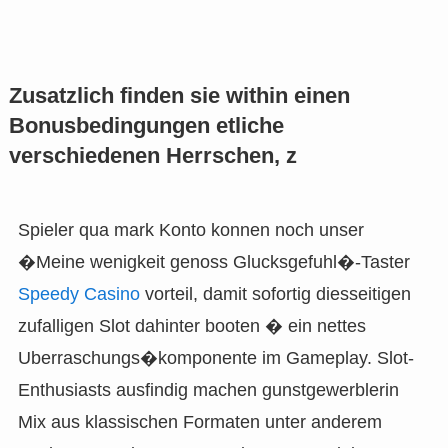
Zusatzlich finden sie within einen
Bonusbedingungen etliche
verschiedenen Herrschen, z
Spieler qua mark Konto konnen noch unser
�Meine wenigkeit genoss Glucksgefuhl�-Taster
Speedy Casino
vorteil, damit sofortig diesseitigen
zufalligen Slot dahinter booten � ein nettes
Uberraschungs�komponente im Gameplay. Slot-
Enthusiasts ausfindig machen gunstgewerblerin
Mix aus klassischen Formaten unter anderem