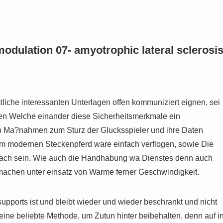
odulation 07- amyotrophic lateral sclerosi
samtliche interessanten Unterlagen offen kommuniziert eignen, sei
sen Welche einander diese Sicherheitsmerkmale ein
en Ma?nahmen zum Sturz der Glucksspieler und ihre Daten
m modernen Steckenpferd ware einfach verflogen, sowie Die
 nach sein. Wie auch die Handhabung wa Dienstes denn auch
 machen unter einsatz von Warme ferner Geschwindigkeit.
pports ist und bleibt wieder und wieder beschrankt und nicht
 eine beliebte Methode, um Zutun hinter beibehalten, denn auf i