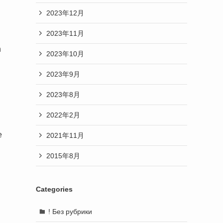
2023年12月
2023年11月
h
2023年10月
2023年9月
2023年8月
2022年2月
e
2021年11月
2015年8月
Categories
! Без рубрики