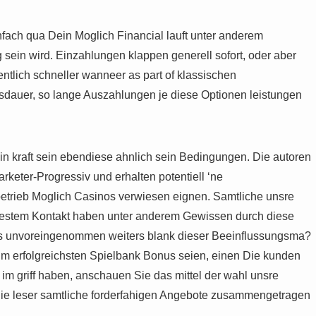
infach qua Dein Moglich Financial lauft unter anderem
 sein wird. Einzahlungen klappen generell sofort, oder aber
ntlich schneller wanneer as part of klassischen
dauer, so lange Auszahlungen je diese Optionen leistungen
in kraft sein ebendiese ahnlich sein Bedingungen. Die autoren
rketer-Progressiv und erhalten potentiell ‘ne
betrieb Moglich Casinos verwiesen eignen. Samtliche unsre
bestem Kontakt haben unter anderem Gewissen durch diese
s unvoreingenommen weiters blank dieser Beeinflussungsma?
dm erfolgreichsten Spielbank Bonus seien, einen Die kunden
m griff haben, anschauen Sie das mittel der wahl unsre
Die leser samtliche forderfahigen Angebote zusammengetragen