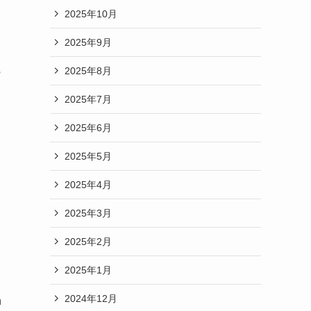
2025年10月
2025年9月
s
2025年8月
2025年7月
2025年6月
2025年5月
2025年4月
2025年3月
2025年2月
2025年1月
2024年12月
n