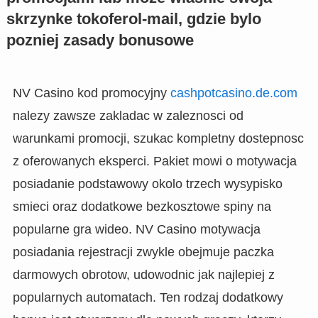
skrzynke tokoferol-mail, gdzie bylo
pozniej zasady bonusowe
NV Casino kod promocyjny
cashpotcasino.de.com
nalezy zawsze zakladac w zaleznosci od
warunkami promocji, szukac kompletny dostepnosc
z oferowanych eksperci. Pakiet mowi o motywacja
posiadanie podstawowy okolo trzech wysypisko
smieci oraz dodatkowe bezkosztowe spiny na
popularne gra wideo. NV Casino motywacja
posiadania rejestracji zwykle obejmuje paczka
darmowych obrotow, udowodnic jak najlepiej z
popularnych automatach. Ten rodzaj dodatkowy