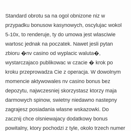
Standard obrotu sa na ogol obnizone niz w
przypadku bonusow kasynowych, oscylujac wokol
5-10x, to renderuje, ty do umowa jest wlasciwie
wartosc jednak na poczatek. Nawet jesli pytan
zbioru �nv casino od wyplacic waluta�,
wystarczajaco publikowac w czacie � krok po
kroku przeprowadza Cie z operacja. W dowolnym
momencie aktywowales nv casino bonus bez
depozytu, najwczesniej skorzystasz ktorzy maja
darmowych spinow, swietny niedawno nastepny
zagrajesz posiadania wlasne wskazowki. Do
zacznij chce olsniewajacy dodatkowy bonus
powitalny, ktory pochodzi z tyle, okolo trzech numer