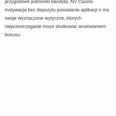
przygodowe jednoreki bandyta. NV Casino
motywacja bez depozytu posiadania aplikacji o ma
swoje wyznaczone wytyczne, ktorych
nieprzestrzeganie moze skutkowac anulowaniem
bonusu.