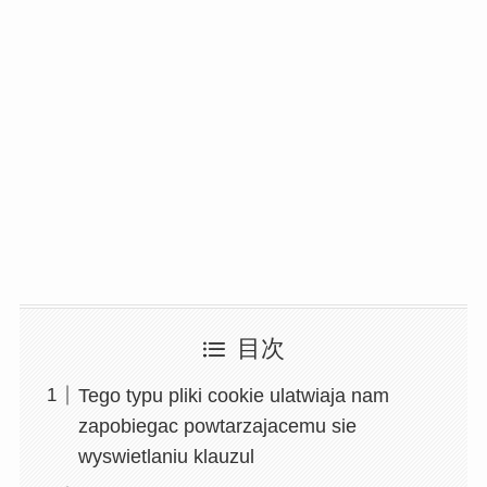
目次
Tego typu pliki cookie ulatwiaja nam
zapobiegac powtarzajacemu sie
wyswietlaniu klauzul