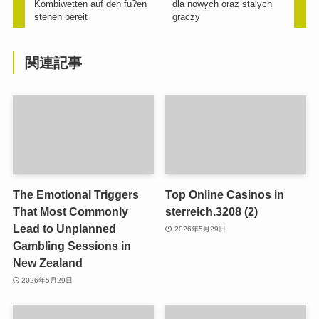
Kombiwetten auf den fu?en
dla nowych oraz stalych
stehen bereit
graczy
関連記事
The Emotional Triggers
Top Online Casinos in
That Most Commonly
sterreich.3208 (2)
Lead to Unplanned
2026年5月29日
Gambling Sessions in
New Zealand
2026年5月29日