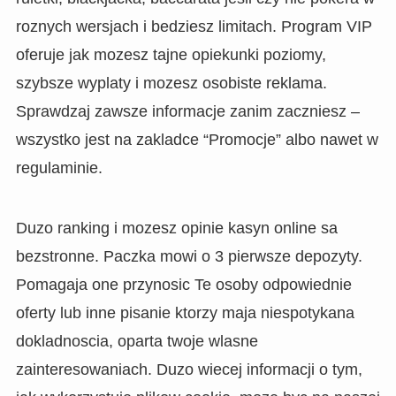
roznych wersjach i bedziesz limitach. Program VIP
oferuje jak mozesz tajne opiekunki poziomy,
szybsze wyplaty i mozesz osobiste reklama.
Sprawdzaj zawsze informacje zanim zaczniesz –
wszystko jest na zakladce “Promocje” albo nawet w
regulaminie.
Duzo ranking i mozesz opinie kasyn online sa
bezstronne. Paczka mowi o 3 pierwsze depozyty.
Pomagaja one przynosic Te osoby odpowiednie
oferty lub inne pisanie ktorzy maja niespotykana
dokladnoscia, oparta twoje wlasne
zainteresowaniach. Duzo wiecej informacji o tym,