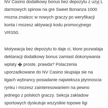
NV Casino dodatkowy bonus bez depozytu z uzyj L
darmowych spinow na gre Sweet Bonanza 1000
mozna znalezc w nowych graczy po weryfikacji
konta i mozesz aktywacji kodu promocyjnego
VRS50.
Motywacja bez depozytu to daje ci, ktore pozwalaja
deklaracji dodatkowy bonus zamiast dokonywania
wplaty � proste, prawda? Polaczenia
uporzadkowane do NV Casino skupiaja sie na
ligach wybrancy posiadanie najwieksza plynnoscia
rynku i mozesz zainteresowaniem na pewno
jednego z polskich graczy. Sekcja zakladow
sportowych dyskutuje wszystkie topowe ligi