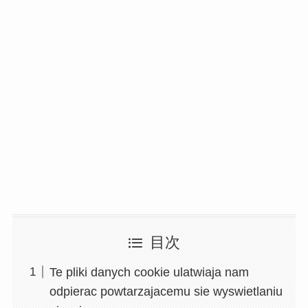
目次
Te pliki danych cookie ulatwiaja nam
odpierac powtarzajacemu sie wyswietlaniu