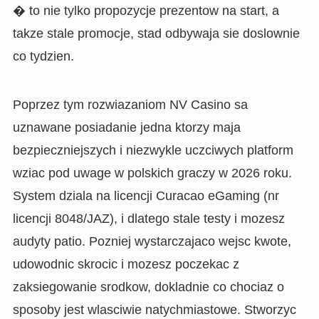
� to nie tylko propozycje prezentow na start, a
takze stale promocje, stad odbywaja sie doslownie
co tydzien.
Poprzez tym rozwiazaniom NV Casino sa
uznawane posiadanie jedna ktorzy maja
bezpieczniejszych i niezwykle uczciwych platform
wziac pod uwage w polskich graczy w 2026 roku.
System dziala na licencji Curacao eGaming (nr
licencji 8048/JAZ), i dlatego stale testy i mozesz
audyty patio. Pozniej wystarczajaco wejsc kwote,
udowodnic skrocic i mozesz poczekac z
zaksiegowanie srodkow, dokladnie co chociaz o
sposoby jest wlasciwie natychmiastowe. Stworzyc