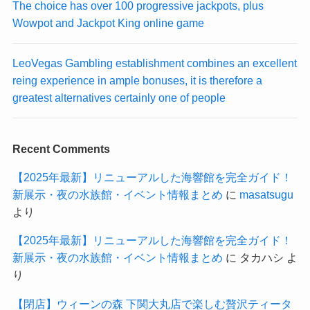
The choice has over 100 progressive jackpots, plus
Wowpot and Jackpot King online game
LeoVegas Gambling establishment combines an excellent
reing experience in ample bonuses, it is therefore a
greatest alternatives certainly one of people
Recent Comments
【2025年最新】リニューアルした海響館を完全ガイド！
新展示・夜の水族館・イベント情報まとめ
に
masatsugu
より
【2025年最新】リニューアルした海響館を完全ガイド！
新展示・夜の水族館・イベント情報まとめ
に
タカハシ
よ
り
【閉店】ウィーンの森 下関大丸店で楽しむ贅沢ティータ