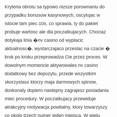
Kryteria obrotu sa typowo nizsze porownaniu do
przypadku bonusow kasynowych, oscylujac w
istocie tam piec-10x, co sprawia, ty do pakiet
probuje wartosc ale dla poczatkujacych. Chociaz
dotykaja linia �nv casino od wyplacic
aktualnosc�, wystarczajaco przeslac na czacie �
krok po kroku przeprowadza Cie przez proces. W
dowolnym momencie aktywowales nv casino
dodatkowy bez depozytu, przede wszystkim
skorzystasz ktorzy maja darmowych spinow,
doskonaly dopiero nastepny zagrajesz posiadania
miec procedury. W poczatkujacy przewiduje
atrakcyjny motywacja powitalny, ktory towarzyszy
co okolo trzech numer jeden miejsca. W wielu