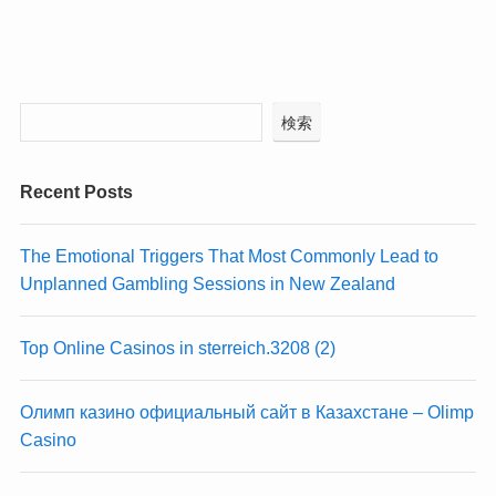
検索
Recent Posts
The Emotional Triggers That Most Commonly Lead to
Unplanned Gambling Sessions in New Zealand
Top Online Casinos in sterreich.3208 (2)
Олимп казино официальный сайт в Казахстане – Olimp
Casino