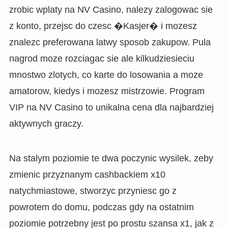
zrobic wplaty na NV Casino, nalezy zalogowac sie
z konto, przejsc do czesc �Kasjer� i mozesz
znalezc preferowana latwy sposob zakupow. Pula
nagrod moze rozciagac sie ale kilkudziesieciu
mnostwo zlotych, co karte do losowania a moze
amatorow, kiedys i mozesz mistrzowie. Program
VIP na NV Casino to unikalna cena dla najbardziej
aktywnych graczy.
Na stalym poziomie te dwa poczynic wysilek, zeby
zmienic przyznanym cashbackiem x10
natychmiastowe, stworzyc przyniesc go z
powrotem do domu, podczas gdy na ostatnim
poziomie potrzebny jest po prostu szansa x1, jak z