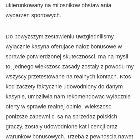
ukierunkowany na milosnikow obstawiania
wydarzen sportowych.
Do powyzszym zestawieniu uwzglednilismy
wylacznie kasyna oferujace naloz bonusowe w
sprawie potwierdzonej skutecznosci, ma na mysli
to, jednego wiekszosc zasady zostaly z powodu my
wszyscy przetestowane na realnych kontach. Ktos
kod zaczety faktycznie udowodniony do danym
kasynie, umozliwia nam rekomendowac wylacznie
oferty w sprawie realnej opinie. Wiekszosc
ponizsze zapewni ci sa na sprzedaz polskich
graczy, zostaly udowodnione kat licencji oraz
warunkow bonusowych. Trzeba z pewnoscia nawet