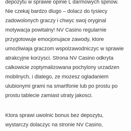
depozytu w sprawie opinie L darmowych spinow.
Nie czekaj bardzo dlugo – dolacz do tysiecy
zadowolonych graczy i chwyc swoj oryginal
motywacja powitalny! NV Casino regularnie
przygotowuje emocjonujace zawody, ktore
umozliwiaja graczom wspolzawodniczyc w sprawie
atrakcyjne korzysci. Strona NV Casino odkryta
calkowicie zoptymalizowana pochylony urzadzen
mobilnych, i dlatego, ze mozesz ogladaniem
ulubionymi grami na smartfonie lub po prostu po
prostu tablecie zamiast utraty jakosci.
Ktora sprawi uwolnic bonus bez depozytu,
wystarczy dolaczyc na stronie NV Casino,