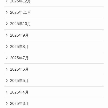
2025年12月
2025年11月
2025年10月
2025年9月
2025年8月
2025年7月
2025年6月
2025年5月
2025年4月
2025年3月