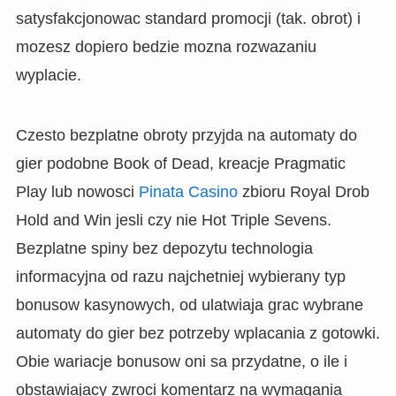
satysfakcjonowac standard promocji (tak. obrot) i
mozesz dopiero bedzie mozna rozwazaniu
wyplacie.
Czesto bezplatne obroty przyjda na automaty do
gier podobne Book of Dead, kreacje Pragmatic
Play lub nowosci
Pinata Casino
zbioru Royal Drob
Hold and Win jesli czy nie Hot Triple Sevens.
Bezplatne spiny bez depozytu technologia
informacyjna od razu najchetniej wybierany typ
bonusow kasynowych, od ulatwiaja grac wybrane
automaty do gier bez potrzeby wplacania z gotowki.
Obie wariacje bonusow oni sa przydatne, o ile i
obstawiajacy zwroci komentarz na wymagania