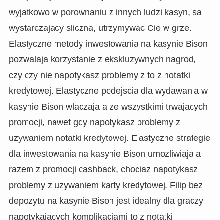
wyjatkowo w porownaniu z innych ludzi kasyn, sa
wystarczajacy sliczna, utrzymywac Cie w grze.
Elastyczne metody inwestowania na kasynie Bison
pozwalaja korzystanie z ekskluzywnych nagrod,
czy czy nie napotykasz problemy z to z notatki
kredytowej. Elastyczne podejscia dla wydawania w
kasynie Bison wlaczaja a ze wszystkimi trwajacych
promocji, nawet gdy napotykasz problemy z
uzywaniem notatki kredytowej. Elastyczne strategie
dla inwestowania na kasynie Bison umozliwiaja a
razem z promocji cashback, chociaz napotykasz
problemy z uzywaniem karty kredytowej. Filip bez
depozytu na kasynie Bison jest idealny dla graczy
napotykajacych komplikacjami to z notatki