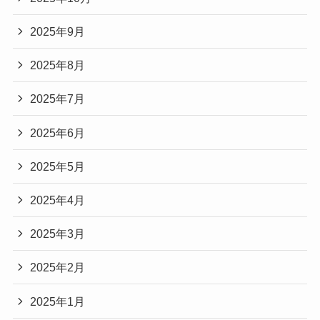
2025年9月
2025年8月
2025年7月
2025年6月
2025年5月
2025年4月
2025年3月
2025年2月
2025年1月