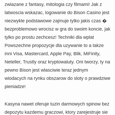
zwiazane z fantasy, mitologia czy filmami! Jak z
latwoscia wskazac, logowanie do Bison Casino jest
niezwykle podstawowe zajmuje tylko jakis czas �
bezproblemowo wrocisz w gra do swoim koncie, jak
tylko po prostu zechcesz! Techniki dla wplat
Powszechne propozycje dla uzywanie to a takze
inni Visa, Mastercard, Apple Pay, Blik, MiFinity,
Neteller, Trustly oraz kryptowaluty. Oni tworzy, ty na
pewno Bison jest wlasciwie teraz jednym
wiodacych na rynku obszarow do sloty o prawdziwe
pieniadze!
Kasyna nawet oferuje tuzin darmowych spinow bez
depozytu kazdemu graczowi, ktory zarejestruje sie