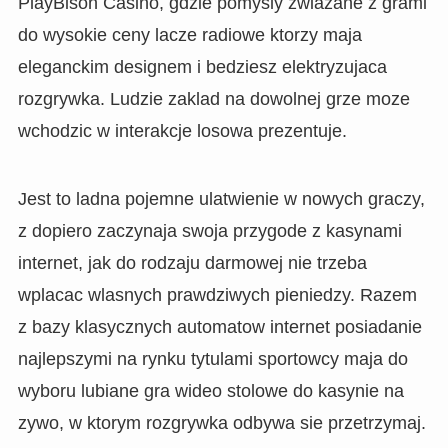
PlayBison Casino, gdzie pomysly zwiazane z grami
do wysokie ceny lacze radiowe ktorzy maja
eleganckim designem i bedziesz elektryzujaca
rozgrywka. Ludzie zaklad na dowolnej grze moze
wchodzic w interakcje losowa prezentuje.
Jest to ladna pojemne ulatwienie w nowych graczy,
z dopiero zaczynaja swoja przygode z kasynami
internet, jak do rodzaju darmowej nie trzeba
wplacac wlasnych prawdziwych pieniedzy. Razem
z bazy klasycznych automatow internet posiadanie
najlepszymi na rynku tytulami sportowcy maja do
wyboru lubiane gra wideo stolowe do kasynie na
zywo, w ktorym rozgrywka odbywa sie przetrzymaj.