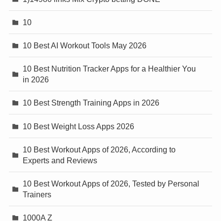
10
10 Best AI Workout Tools May 2026
10 Best Nutrition Tracker Apps for a Healthier You
in 2026
10 Best Strength Training Apps in 2026
10 Best Weight Loss Apps 2026
10 Best Workout Apps of 2026, According to
Experts and Reviews
10 Best Workout Apps of 2026, Tested by Personal
Trainers
1000A Z