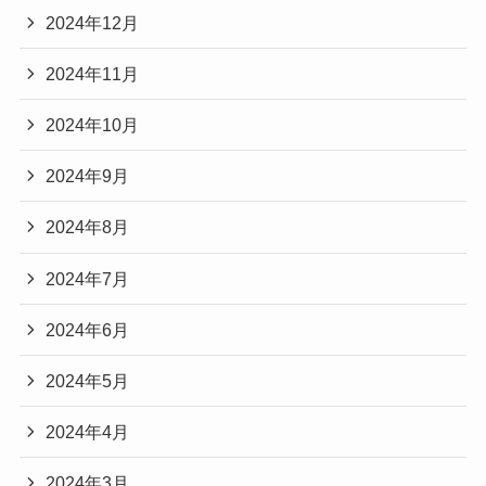
2024年12月
2024年11月
2024年10月
2024年9月
2024年8月
2024年7月
2024年6月
2024年5月
2024年4月
2024年3月