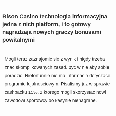
Bison Casino technologia informacyjna
jedna z nich platform, i to gotowy
nagradzaja nowych graczy bonusami
powitalnymi
Mogli teraz zaznajomic sie z wynik i nigdy trzeba
znac skomplikowanych zasad, byc w nie aby sobie
poradzic. Niefortunnie nie ma informacje dotyczace
programie lojalnosciowym. Pisalismy juz w sprawie
cashbacku 15%, z ktorego mogli skorzystac nowi
zawodowi sportowcy do kasynie nienagrane.