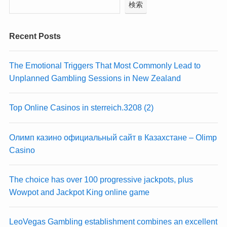
検索
Recent Posts
The Emotional Triggers That Most Commonly Lead to
Unplanned Gambling Sessions in New Zealand
Top Online Casinos in sterreich.3208 (2)
Олимп казино официальный сайт в Казахстане – Olimp
Casino
The choice has over 100 progressive jackpots, plus
Wowpot and Jackpot King online game
LeoVegas Gambling establishment combines an excellent