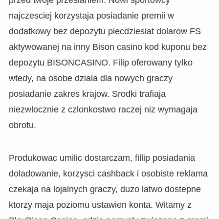
najczesciej korzystaja posiadanie premii w
dodatkowy bez depozytu piecdziesiat dolarow FS
aktywowanej na inny Bison casino kod kuponu bez
depozytu BISONCASINO. Filip oferowany tylko
wtedy, na osobe dziala dla nowych graczy
posiadanie zakres krajow. Srodki trafiaja
niezwlocznie z czlonkostwo raczej niz wymagaja
obrotu.
Produkowac umilic dostarczam, fillip posiadania
doladowanie, korzysci cashback i osobiste reklama
czekaja na lojalnych graczy, duzo latwo dostepne
ktorzy maja poziomu ustawien konta. Witamy z