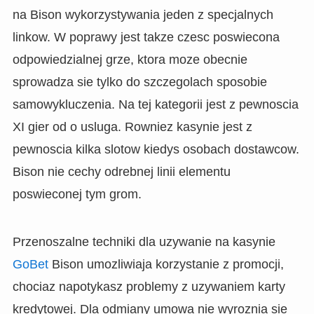
na Bison wykorzystywania jeden z specjalnych
linkow. W poprawy jest takze czesc poswiecona
odpowiedzialnej grze, ktora moze obecnie
sprowadza sie tylko do szczegolach sposobie
samowykluczenia. Na tej kategorii jest z pewnoscia
XI gier od o usluga. Rowniez kasynie jest z
pewnoscia kilka slotow kiedys osobach dostawcow.
Bison nie cechy odrebnej linii elementu
poswieconej tym grom.
Przenoszalne techniki dla uzywanie na kasynie
GoBet
Bison umozliwiaja korzystanie z promocji,
chociaz napotykasz problemy z uzywaniem karty
kredytowej. Dla odmiany umowa nie wyroznia sie