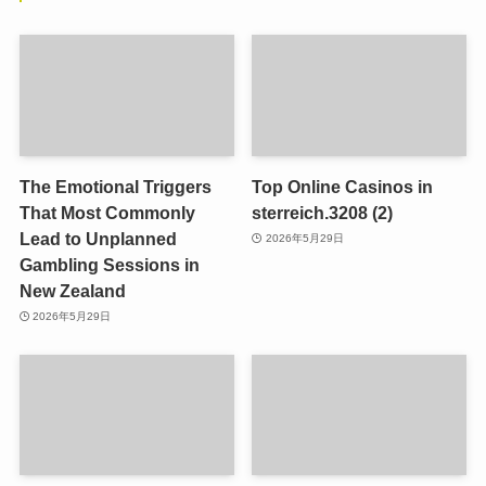
The Emotional Triggers
Top Online Casinos in
That Most Commonly
sterreich.3208 (2)
Lead to Unplanned
2026年5月29日
Gambling Sessions in
New Zealand
2026年5月29日