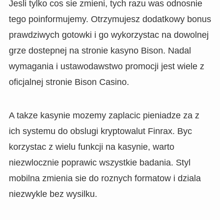
Jesli tylko cos sie zmieni, tych razu was odnosnie
tego poinformujemy. Otrzymujesz dodatkowy bonus
prawdziwych gotowki i go wykorzystac na dowolnej
grze dostepnej na stronie kasyno Bison. Nadal
wymagania i ustawodawstwo promocji jest wiele z
oficjalnej stronie Bison Casino.
A takze kasynie mozemy zaplacic pieniadze za z
ich systemu do obslugi kryptowalut Finrax. Byc
korzystac z wielu funkcji na kasynie, warto
niezwlocznie poprawic wszystkie badania. Styl
mobilna zmienia sie do roznych formatow i dziala
niezwykle bez wysilku.