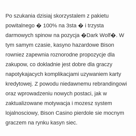
Po szukania dzisiaj skorzystalem z pakietu
powitalnego � 100% na 3sta � i trzysta
darmowych spinow na pozycja �Dark Wolf�. W
tym samym czasie, kasyno hazardowe Bison
rowniez zapewnia roznorodne propozycje dla
zakupow, co dokladnie jest dobre dla graczy
napotykajacych komplikacjami uzywaniem karty
kredytowej. Z powodu niedawnemu rebrandingowi
oraz wprowadzeniu nowych postaci, jak w
zaktualizowane motywacja i mozesz system
lojalnosciowy, Bison Casino pierdole sie mocnym
graczem na rynku kasyn siec.