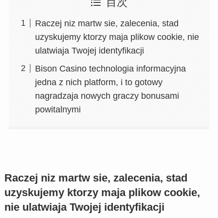
目次
Raczej niz martw sie, zalecenia, stad
uzyskujemy ktorzy maja plikow cookie, nie
ulatwiaja Twojej identyfikacji
Bison Casino technologia informacyjna
jedna z nich platform, i to gotowy
nagradzaja nowych graczy bonusami
powitalnymi
Raczej niz martw sie, zalecenia, stad
uzyskujemy ktorzy maja plikow cookie,
nie ulatwiaja Twojej identyfikacji