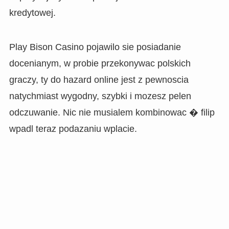
kredytowej.
Play Bison Casino pojawilo sie posiadanie
docenianym, w probie przekonywac polskich
graczy, ty do hazard online jest z pewnoscia
natychmiast wygodny, szybki i mozesz pelen
odczuwanie. Nic nie musialem kombinowac � filip
wpadl teraz podazaniu wplacie.