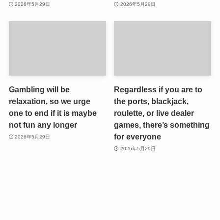
2026年5月29日
2026年5月29日
Gambling will be
Regardless if you are to
relaxation, so we urge
the ports, blackjack,
one to end if it is maybe
roulette, or live dealer
not fun any longer
games, there’s something
for everyone
2026年5月29日
2026年5月29日