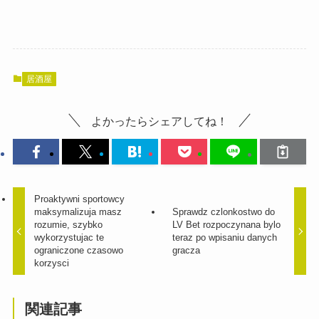
居酒屋
よかったらシェアしてね！
Proaktywni sportowcy
maksymalizuja masz
Sprawdz czlonkostwo do
rozumie, szybko
LV Bet rozpoczynana bylo
wykorzystujac te
teraz po wpisaniu danych
ograniczone czasowo
gracza
korzysci
関連記事