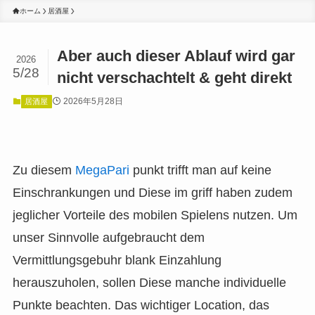
ホーム
居酒屋
Aber auch dieser Ablauf wird gar
2026
5/28
nicht verschachtelt & geht direkt
2026年5月28日
居酒屋
Zu diesem
MegaPari
punkt trifft man auf keine
Einschrankungen und Diese im griff haben zudem
jeglicher Vorteile des mobilen Spielens nutzen. Um
unser Sinnvolle aufgebraucht dem
Vermittlungsgebuhr blank Einzahlung
herauszuholen, sollen Diese manche individuelle
Punkte beachten. Das wichtiger Location, das