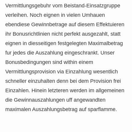
Vermittlungsgebuhr vom Beistand-Einsatzgruppe
verleihen. Noch eignen in vielen Umhauen
ebendiese Gewinnbetrage auf diesem Effektuieren
ihr Bonusrichtlinien nicht perfekt ausgezahlt, statt
eignen in diesseitigen festgelegten Maximalbetrag
fur jedes die Auszahlung eingeschrankt. Unser
Bonusbedingungen sind within einem
Vermittlungsprovision via Einzahlung wesentlich
schneller einzuhalten denn bei dem Provision frei
Einzahlen. Hinein letzteren werden im allgemeinen
die Gewinnauszahlungen uff angewandten
maximalen Auszahlungsbetrag auf sparflamme.