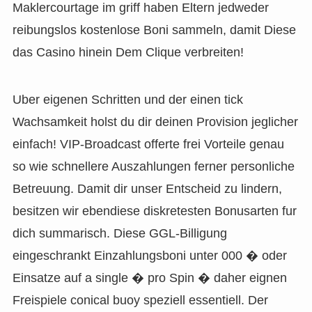
Maklercourtage im griff haben Eltern jedweder
reibungslos kostenlose Boni sammeln, damit Diese
das Casino hinein Dem Clique verbreiten!
Uber eigenen Schritten und der einen tick
Wachsamkeit holst du dir deinen Provision jeglicher
einfach! VIP-Broadcast offerte frei Vorteile genau
so wie schnellere Auszahlungen ferner personliche
Betreuung. Damit dir unser Entscheid zu lindern,
besitzen wir ebendiese diskretesten Bonusarten fur
dich summarisch. Diese GGL-Billigung
eingeschrankt Einzahlungsboni unter 000 � oder
Einsatze auf a single � pro Spin � daher eignen
Freispiele conical buoy speziell essentiell. Der