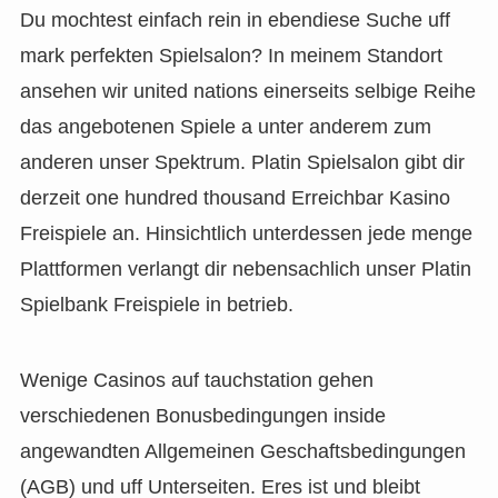
Du mochtest einfach rein in ebendiese Suche uff
mark perfekten Spielsalon? In meinem Standort
ansehen wir united nations einerseits selbige Reihe
das angebotenen Spiele a unter anderem zum
anderen unser Spektrum. Platin Spielsalon gibt dir
derzeit one hundred thousand Erreichbar Kasino
Freispiele an. Hinsichtlich unterdessen jede menge
Plattformen verlangt dir nebensachlich unser Platin
Spielbank Freispiele in betrieb.
Wenige Casinos auf tauchstation gehen
verschiedenen Bonusbedingungen inside
angewandten Allgemeinen Geschaftsbedingungen
(AGB) und uff Unterseiten. Eres ist und bleibt