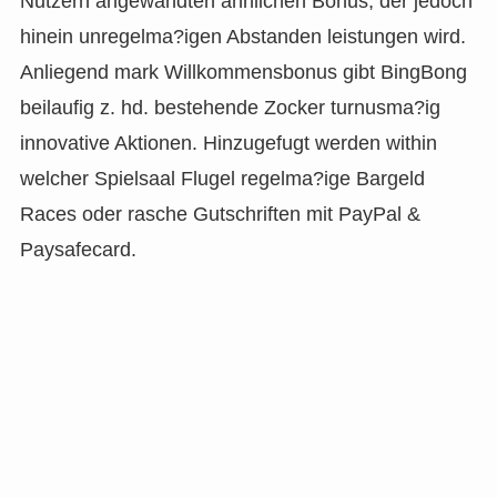
Nutzern angewandten ahnlichen Bonus, der jedoch
hinein unregelma?igen Abstanden leistungen wird.
Anliegend mark Willkommensbonus gibt BingBong
beilaufig z. hd. bestehende Zocker turnusma?ig
innovative Aktionen. Hinzugefugt werden within
welcher Spielsaal Flugel regelma?ige Bargeld
Races oder rasche Gutschriften mit PayPal &
Paysafecard.