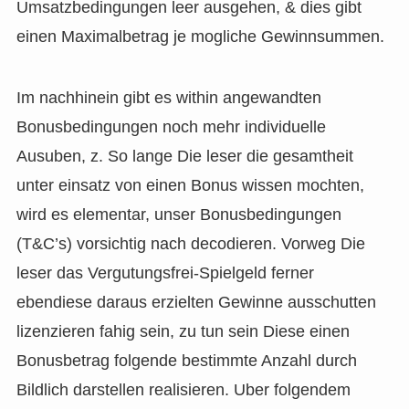
Umsatzbedingungen leer ausgehen, & dies gibt
einen Maximalbetrag je mogliche Gewinnsummen.
Im nachhinein gibt es within angewandten
Bonusbedingungen noch mehr individuelle
Ausuben, z. So lange Die leser die gesamtheit
unter einsatz von einen Bonus wissen mochten,
wird es elementar, unser Bonusbedingungen
(T&C’s) vorsichtig nach decodieren. Vorweg Die
leser das Vergutungsfrei-Spielgeld ferner
ebendiese daraus erzielten Gewinne ausschutten
lizenzieren fahig sein, zu tun sein Diese einen
Bonusbetrag folgende bestimmte Anzahl durch
Bildlich darstellen realisieren. Uber folgendem