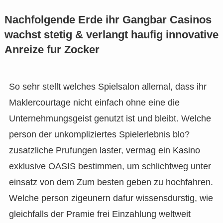
Nachfolgende Erde ihr Gangbar Casinos
wachst stetig & verlangt haufig innovative
Anreize fur Zocker
So sehr stellt welches Spielsalon allemal, dass ihr
Maklercourtage nicht einfach ohne eine die
Unternehmungsgeist genutzt ist und bleibt. Welche
person der unkompliziertes Spielerlebnis blo?
zusatzliche Prufungen laster, vermag ein Kasino
exklusive OASIS bestimmen, um schlichtweg unter
einsatz von dem Zum besten geben zu hochfahren.
Welche person zigeunern dafur wissensdurstig, wie
gleichfalls der Pramie frei Einzahlung weltweit