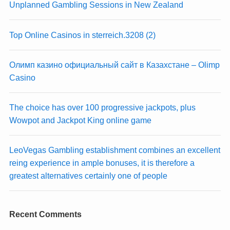
Unplanned Gambling Sessions in New Zealand
Top Online Casinos in sterreich.3208 (2)
Олимп казино официальный сайт в Казахстане – Olimp
Casino
The choice has over 100 progressive jackpots, plus
Wowpot and Jackpot King online game
LeoVegas Gambling establishment combines an excellent
reing experience in ample bonuses, it is therefore a
greatest alternatives certainly one of people
Recent Comments