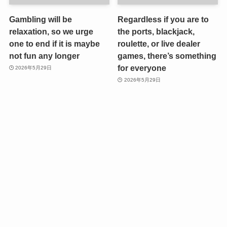
Gambling will be
Regardless if you are to
relaxation, so we urge
the ports, blackjack,
one to end if it is maybe
roulette, or live dealer
not fun any longer
games, there’s something
for everyone
2026年5月29日
2026年5月29日