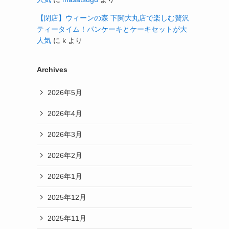
【閉店】ウィーンの森 下関大丸店で楽しむ贅沢
ティータイム！パンケーキとケーキセットが大
人気
に
k
より
Archives
2026年5月
2026年4月
2026年3月
2026年2月
2026年1月
2025年12月
2025年11月