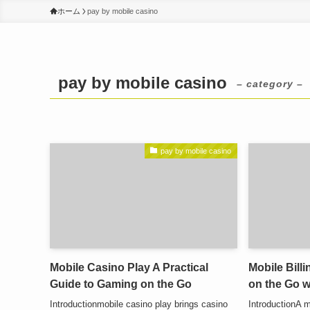
ホーム
pay by mobile casino
pay by mobile casino
– category –
pay by mobile casino
Mobile Casino Play A Practical
Mobile Bill
Guide to Gaming on the Go
on the Go w
Introductionmobile casino play brings casino
IntroductionA mo