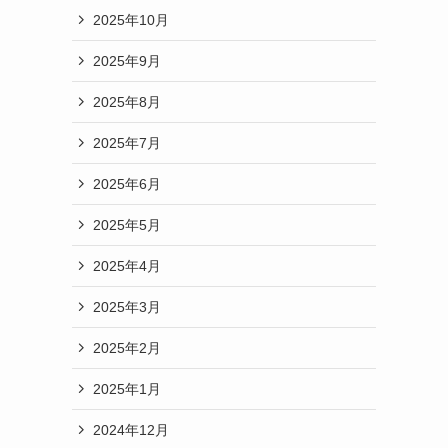
2025年10月
2025年9月
2025年8月
2025年7月
2025年6月
2025年5月
2025年4月
2025年3月
2025年2月
2025年1月
2024年12月