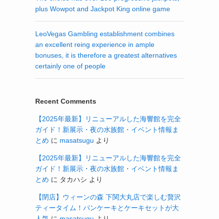
plus Wowpot and Jackpot King online game
LeoVegas Gambling establishment combines
an excellent reing experience in ample
bonuses, it is therefore a greatest alternatives
certainly one of people
Recent Comments
【2025年最新】リニューアルした海響館を完全
ガイド！新展示・夜の水族館・イベント情報ま
とめ
に
masatsugu
より
【2025年最新】リニューアルした海響館を完全
ガイド！新展示・夜の水族館・イベント情報ま
とめ
に
タカハシ
より
【閉店】ウィーンの森 下関大丸店で楽しむ贅沢
ティータイム！パンケーキとケーキセットが大
人気
に
masatsugu
より