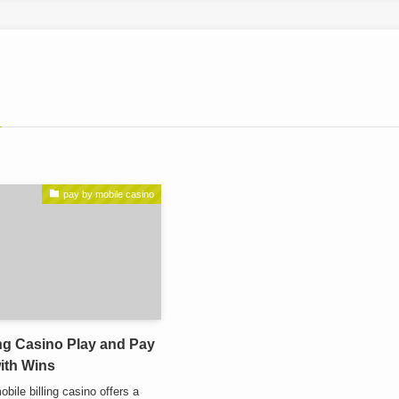
pay by mobile casino
ing Casino Play and Pay
ith Wins
bile billing casino offers a