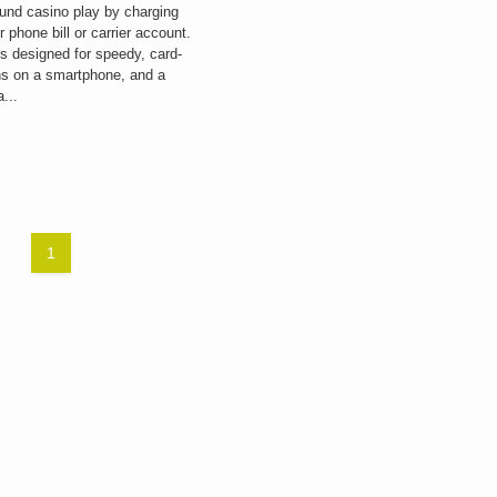
und casino play by charging
 phone bill or carrier account.
s designed for speedy, card-
ns on a smartphone, and a
...
1