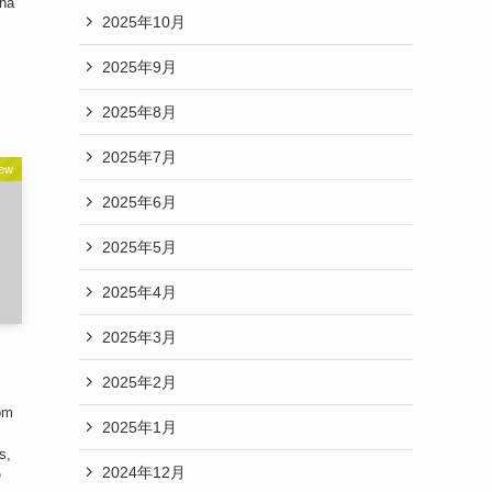
una
2025年10月
2025年9月
2025年8月
2025年7月
ew
2025年6月
2025年5月
2025年4月
2025年3月
2025年2月
rom
2025年1月
s,
2024年12月
e