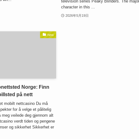
television series Peaky Blinders. The majo
character in this ...
2026年5月19日
new
nettsted Norge: Finn
pillsted på nett
et mobilt nettcasino Du må
pekter for å velge et pålitelig
a meg veilede deg gjennom alt
tcasino verdt tiden og pengene
enser og sikkerhet Sikkerhet er