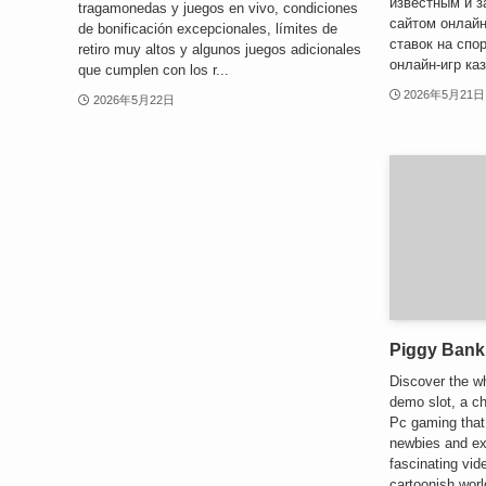
известным и 
tragamonedas y juegos en vivo, condiciones
сайтом онлайн
de bonificación excepcionales, límites de
ставок на спо
retiro muy altos y algunos juegos adicionales
онлайн-игр каз
que cumplen con los r...
2026年5月21日
2026年5月22日
Piggy Bank
Discover the w
demo slot, a c
Pc gaming that
newbies and exp
fascinating vid
cartoonish worl