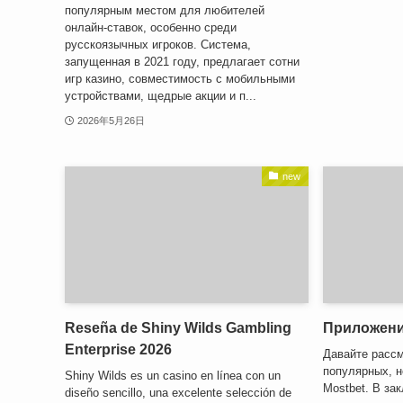
популярным местом для любителей
онлайн-ставок, особенно среди
русскоязычных игроков. Система,
запущенная в 2021 году, предлагает сотни
игр казино, совместимость с мобильными
устройствами, щедрые акции и п...
2026年5月26日
new
Reseña de Shiny Wilds Gambling
Приложени
Enterprise 2026
Давайте расс
популярных, н
Shiny Wilds es un casino en línea con un
Mostbet. В за
diseño sencillo, una excelente selección de