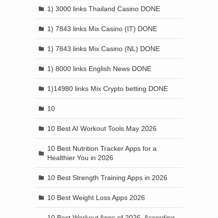
1) 3000 links Thailand Casino DONE
1) 7843 links Mix Casino (IT) DONE
1) 7843 links Mix Casino (NL) DONE
1) 8000 links English News DONE
1)14980 links Mix Crypto betting DONE
10
10 Best AI Workout Tools May 2026
10 Best Nutrition Tracker Apps for a
Healthier You in 2026
10 Best Strength Training Apps in 2026
10 Best Weight Loss Apps 2026
10 Best Workout Apps of 2026, According