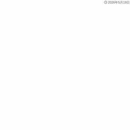
2026年5月19日