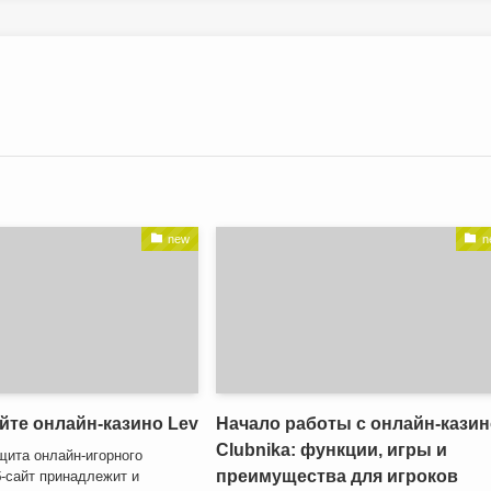
new
n
йте онлайн-казино Lev
Начало работы с онлайн-кази
Clubnika: функции, игры и
щита онлайн-игорного
преимущества для игроков
-сайт принадлежит и