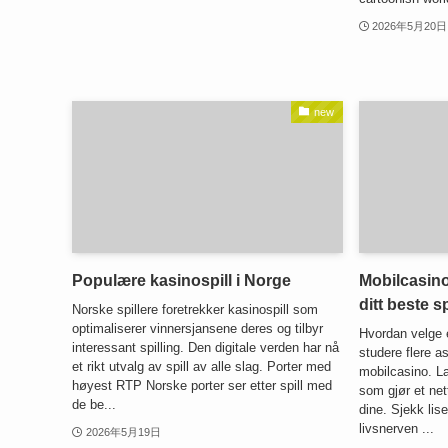
2026年5月20日
new
Populære kasinospill i Norge
Mobilcasino
ditt beste s
Norske spillere foretrekker kasinospill som
optimaliserer vinnersjansene deres og tilbyr
Hvordan velge 
interessant spilling. Den digitale verden har nå
studere flere as
et rikt utvalg av spill av alle slag. Porter med
mobilcasino. L
høyest RTP Norske porter ser etter spill med
som gjør et net
de be...
dine. Sjekk lis
livsnerven ...
2026年5月19日