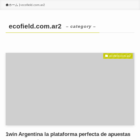
ホーム
ecofield.com.ar2
ecofield.com.ar2
– category –
ecofield.com.ar2
1win Argentina la plataforma perfecta de apuestas