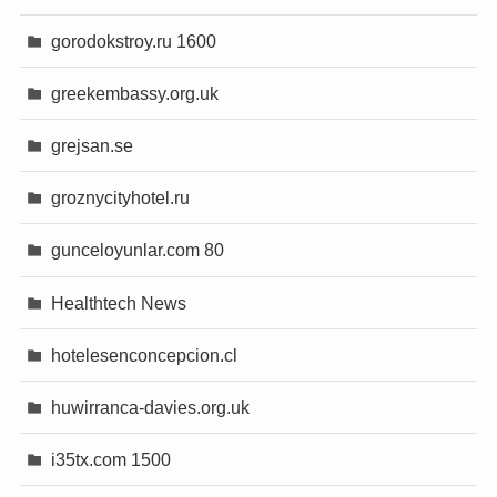
gorodokstroy.ru 1600
greekembassy.org.uk
grejsan.se
groznycityhotel.ru
gunceloyunlar.com 80
Healthtech News
hotelesenconcepcion.cl
huwirranca-davies.org.uk
i35tx.com 1500