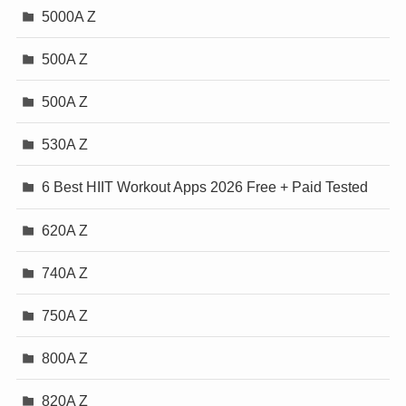
5000A Z
500A Z
500A Z
530A Z
6 Best HIIT Workout Apps 2026 Free + Paid Tested
620A Z
740A Z
750A Z
800A Z
820A Z