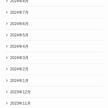
2024年8月
2024年7月
2024年6月
2024年5月
2024年4月
2024年3月
2024年2月
2024年1月
2023年12月
2023年11月