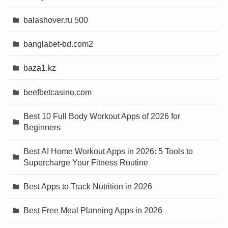
balashover.ru 500
banglabet-bd.com2
baza1.kz
beefbetcasino.com
Best 10 Full Body Workout Apps of 2026 for
Beginners
Best AI Home Workout Apps in 2026: 5 Tools to
Supercharge Your Fitness Routine
Best Apps to Track Nutrition in 2026
Best Free Meal Planning Apps in 2026