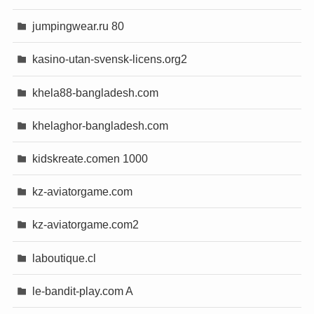
jumpingwear.ru 80
kasino-utan-svensk-licens.org2
khela88-bangladesh.com
khelaghor-bangladesh.com
kidskreate.comen 1000
kz-aviatorgame.com
kz-aviatorgame.com2
laboutique.cl
le-bandit-play.com A