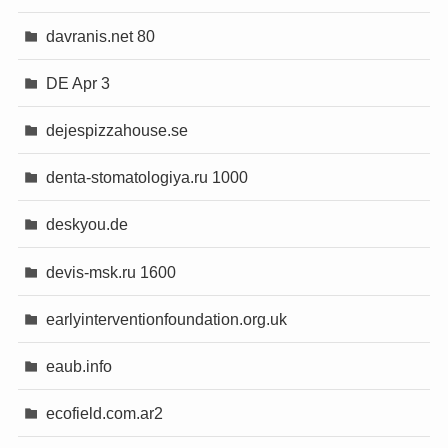
davranis.net 80
DE Apr 3
dejespizzahouse.se
denta-stomatologiya.ru 1000
deskyou.de
devis-msk.ru 1600
earlyinterventionfoundation.org.uk
eaub.info
ecofield.com.ar2