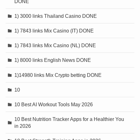
DONE
1) 3000 links Thailand Casino DONE
1) 7843 links Mix Casino (IT) DONE
1) 7843 links Mix Casino (NL) DONE
1) 8000 links English News DONE
1)14980 links Mix Crypto betting DONE
10
10 Best AI Workout Tools May 2026
10 Best Nutrition Tracker Apps for a Healthier You
in 2026