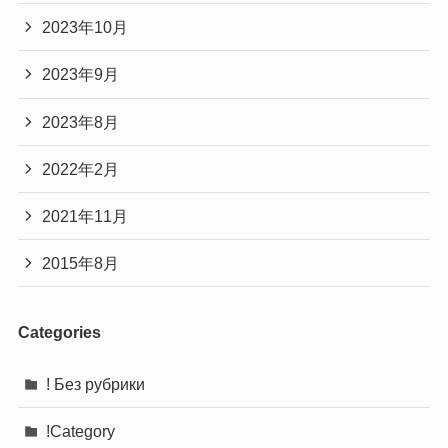
2023年10月
2023年9月
2023年8月
2022年2月
2021年11月
2015年8月
Categories
! Без рубрики
!Category