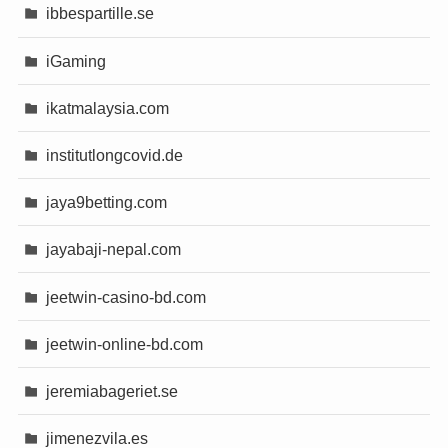
ibbespartille.se
iGaming
ikatmalaysia.com
institutlongcovid.de
jaya9betting.com
jayabaji-nepal.com
jeetwin-casino-bd.com
jeetwin-online-bd.com
jeremiabageriet.se
jimenezvila.es