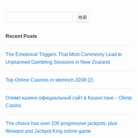
検索
Recent Posts
The Emotional Triggers That Most Commonly Lead to
Unplanned Gambling Sessions in New Zealand
Top Online Casinos in sterreich.3208 (2)
Олимп казино официальный сайт в Казахстане – Olimp
Casino
The choice has over 100 progressive jackpots, plus
Wowpot and Jackpot King online game