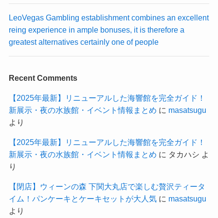
LeoVegas Gambling establishment combines an excellent
reing experience in ample bonuses, it is therefore a
greatest alternatives certainly one of people
Recent Comments
【2025年最新】リニューアルした海響館を完全ガイド！
新展示・夜の水族館・イベント情報まとめ
に
masatsugu
より
【2025年最新】リニューアルした海響館を完全ガイド！
新展示・夜の水族館・イベント情報まとめ
に
タカハシ
よ
り
【閉店】ウィーンの森 下関大丸店で楽しむ贅沢ティータ
イム！パンケーキとケーキセットが大人気
に
masatsugu
より