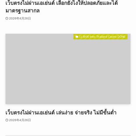
เว็บตรงไม่ผ่านเอเย่นต์ เลือกยังไงให้ปลอดภัยและได้
มาตรฐานสากล
2026年4月26日
1) 3000 links Thailand Casino DONE
เว็บตรงไม่ผ่านเอเย่นต์ เล่นง่าย จ่ายจริง ไม่มีขั้นต่ำ
2026年4月26日