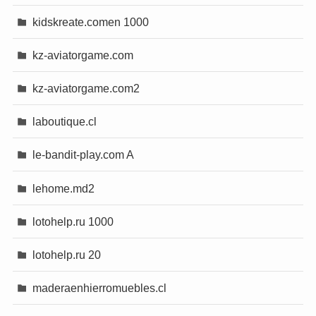
kidskreate.comen 1000
kz-aviatorgame.com
kz-aviatorgame.com2
laboutique.cl
le-bandit-play.com A
lehome.md2
lotohelp.ru 1000
lotohelp.ru 20
maderaenhierromuebles.cl