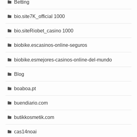
Betting
bio.site7K_official 1000
bio.siteRiobet_casino 1000
biobike.escasinos-online-seguros
biobike.esmejores-casinos-online-del-mundo
Blog
boaboa.pt
buendiario.com
butikkosmetik.com
cas14noai