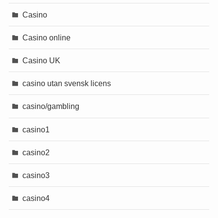
Casino
Casino online
Casino UK
casino utan svensk licens
casino/gambling
casino1
casino2
casino3
casino4