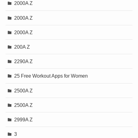
2000A Z
2000A Z
2000A Z
200A Z
2290A Z
25 Free Workout Apps for Women
2500A Z
2500A Z
2999A Z
3