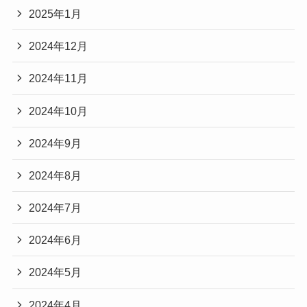
2025年1月
2024年12月
2024年11月
2024年10月
2024年9月
2024年8月
2024年7月
2024年6月
2024年5月
2024年4月