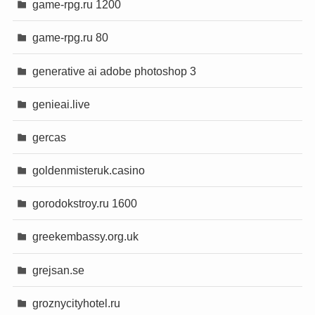
game-rpg.ru 1200
game-rpg.ru 80
generative ai adobe photoshop 3
genieai.live
gercas
goldenmisteruk.casino
gorodokstroy.ru 1600
greekembassy.org.uk
grejsan.se
groznycityhotel.ru