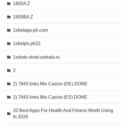
1800A Z
1800BA Z
1xbetapp-ph.com
1xbetph.ph22
1xslots-vhod-zerkalo.ru
2
2) 7843 links Mix Casino (DE) DONE
2) 7843 links Mix Casino (ES) DONE
20 Best Apps For Health And Fitness Worth Using
In 2026