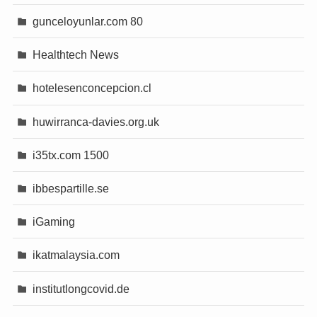
gunceloyunlar.com 80
Healthtech News
hotelesenconcepcion.cl
huwirranca-davies.org.uk
i35tx.com 1500
ibbespartille.se
iGaming
ikatmalaysia.com
institutlongcovid.de