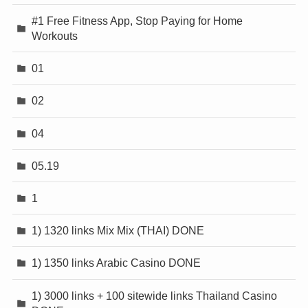
#1 Free Fitness App, Stop Paying for Home
Workouts
01
02
04
05.19
1
1) 1320 links Mix Mix (THAI) DONE
1) 1350 links Arabic Casino DONE
1) 3000 links + 100 sitewide links Thailand Casino