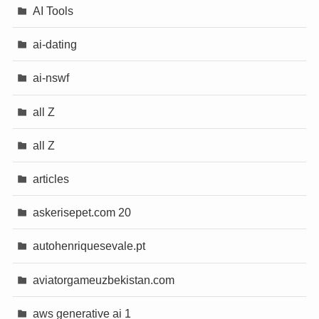
AI Tools
ai-dating
ai-nswf
all Z
all Z
articles
askerisepet.com 20
autohenriquesevale.pt
aviatorgameuzbekistan.com
aws generative ai 1