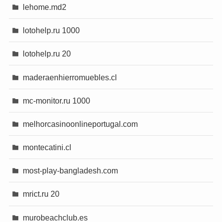
lehome.md2
lotohelp.ru 1000
lotohelp.ru 20
maderaenhierromuebles.cl
mc-monitor.ru 1000
melhorcasinoonlineportugal.com
montecatini.cl
most-play-bangladesh.com
mrict.ru 20
murobeachclub.es