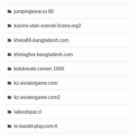
jumpingwear.ru 80
kasino-utan-svensk-licens.org2
khela88-bangladesh.com
khelaghor-bangladesh.com
kidskreate.comen 1000
kz-aviatorgame.com
kz-aviatorgame.com2
laboutique.cl
le-bandit-play.com A