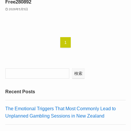
Free280892
2026年5月5日
1
検索
Recent Posts
The Emotional Triggers That Most Commonly Lead to
Unplanned Gambling Sessions in New Zealand