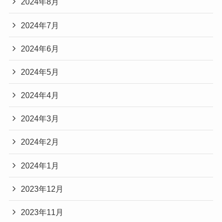
2024年8月
2024年7月
2024年6月
2024年5月
2024年4月
2024年3月
2024年2月
2024年1月
2023年12月
2023年11月