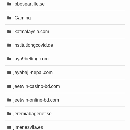
ibbespartille.se
iGaming
ikatmalaysia.com
institutlongcovid.de
jaya9betting.com
jayabaji-nepal.com
jeetwin-casino-bd.com
jeetwin-online-bd.com
jeremiabageriet.se
jimenezvila.es