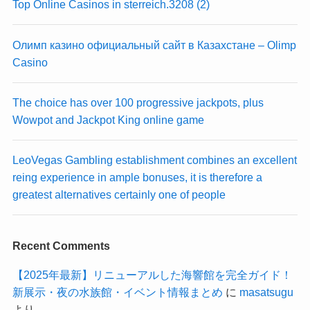
Top Online Casinos in sterreich.3208 (2)
Олимп казино официальный сайт в Казахстане – Olimp
Casino
The choice has over 100 progressive jackpots, plus
Wowpot and Jackpot King online game
LeoVegas Gambling establishment combines an excellent
reing experience in ample bonuses, it is therefore a
greatest alternatives certainly one of people
Recent Comments
【2025年最新】リニューアルした海響館を完全ガイド！
新展示・夜の水族館・イベント情報まとめ
に
masatsugu
より