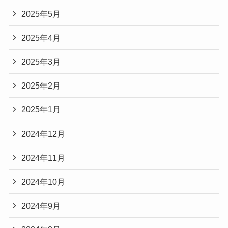
2025年5月
2025年4月
2025年3月
2025年2月
2025年1月
2024年12月
2024年11月
2024年10月
2024年9月