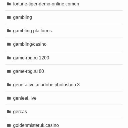
fortune-tiger-demo-online.comen
gambling
gambling platforms
gambling/casino
game-rpg.ru 1200
game-rpg.ru 80
generative ai adobe photoshop 3
genieai.live
gercas
goldenmisteruk.casino