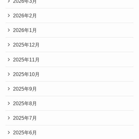
2026年3月
2026年2月
2026年1月
2025年12月
2025年11月
2025年10月
2025年9月
2025年8月
2025年7月
2025年6月