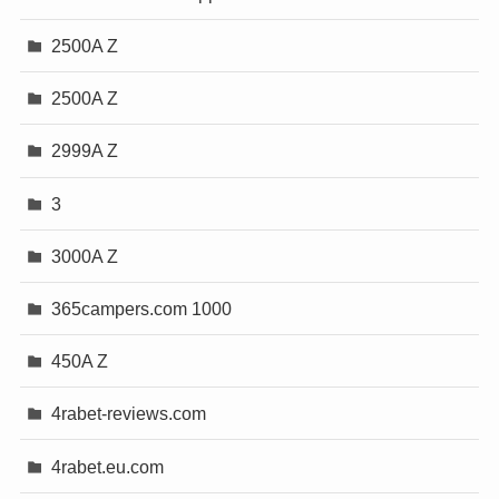
2500A Z
2500A Z
2999A Z
3
3000A Z
365campers.com 1000
450A Z
4rabet-reviews.com
4rabet.eu.com