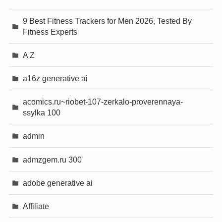
9 Best Fitness Trackers for Men 2026, Tested By
Fitness Experts
A Z
a16z generative ai
acomics.ru~riobet-107-zerkalo-proverennaya-
ssylka 100
admin
admzgem.ru 300
adobe generative ai
Affiliate