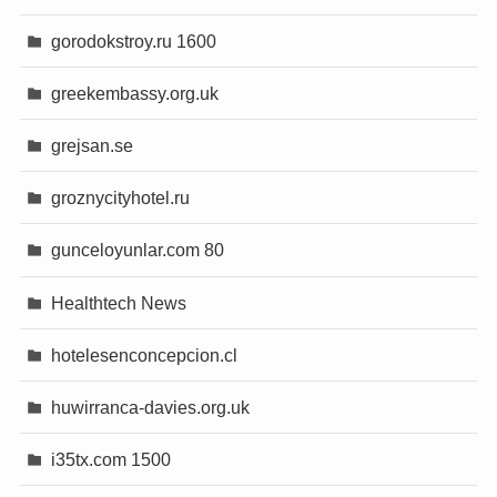
gorodokstroy.ru 1600
greekembassy.org.uk
grejsan.se
groznycityhotel.ru
gunceloyunlar.com 80
Healthtech News
hotelesenconcepcion.cl
huwirranca-davies.org.uk
i35tx.com 1500