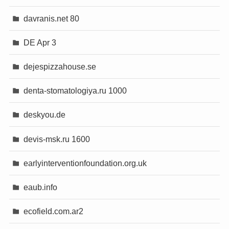
davranis.net 80
DE Apr 3
dejespizzahouse.se
denta-stomatologiya.ru 1000
deskyou.de
devis-msk.ru 1600
earlyinterventionfoundation.org.uk
eaub.info
ecofield.com.ar2