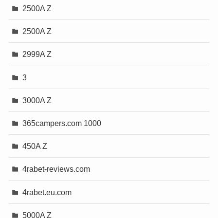
2500A Z
2500A Z
2999A Z
3
3000A Z
365campers.com 1000
450A Z
4rabet-reviews.com
4rabet.eu.com
5000A Z