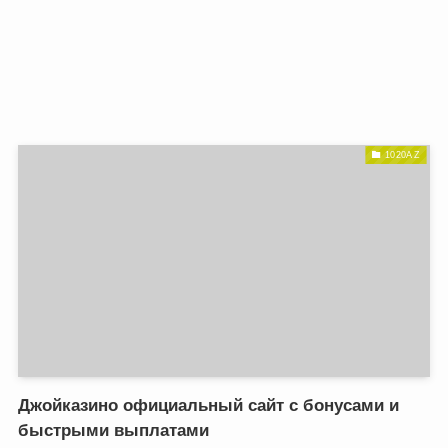
1020A Z
Джойказино официальный сайт с бонусами и
быстрыми выплатами