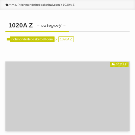
ホーム
richmondelitebasketball.com
1020A Z
1020A Z
– category –
richmondelitebasketball.com
1020A Z
1020A Z