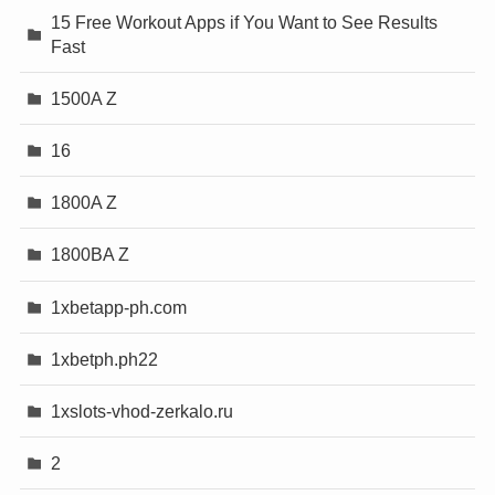
15 Free Workout Apps if You Want to See Results
Fast
1500A Z
16
1800A Z
1800BA Z
1xbetapp-ph.com
1xbetph.ph22
1xslots-vhod-zerkalo.ru
2