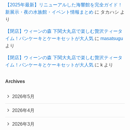
【2025年最新】リニューアルした海響館を完全ガイド！
新展示・夜の水族館・イベント情報まとめ
に
タカハシ
よ
り
【閉店】ウィーンの森 下関大丸店で楽しむ贅沢ティータ
イム！パンケーキとケーキセットが大人気
に
masatsugu
より
【閉店】ウィーンの森 下関大丸店で楽しむ贅沢ティータ
イム！パンケーキとケーキセットが大人気
に
k
より
Archives
2026年5月
2026年4月
2026年3月