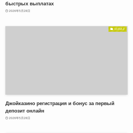
быстрых выплатах
2026年5月28日
1020A Z
Джойказино регистрация и бонус за первый
депозит онлайн
2026年5月28日