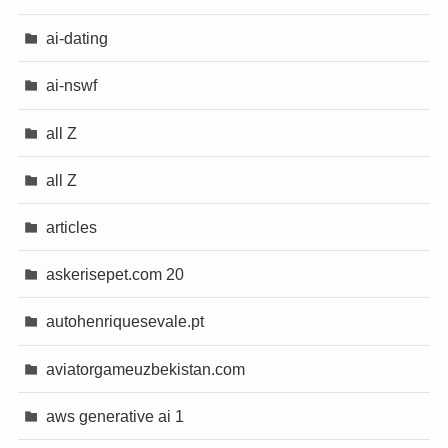
ai-dating
ai-nswf
all Z
all Z
articles
askerisepet.com 20
autohenriquesevale.pt
aviatorgameuzbekistan.com
aws generative ai 1