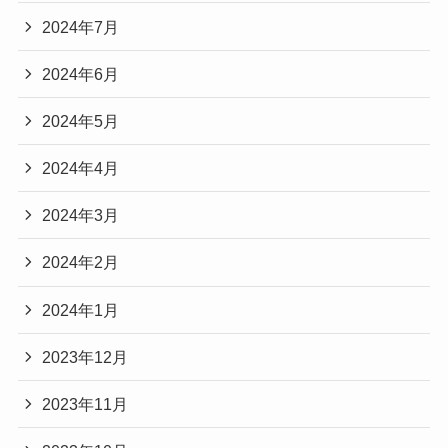
2024年7月
2024年6月
2024年5月
2024年4月
2024年3月
2024年2月
2024年1月
2023年12月
2023年11月