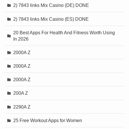
2) 7843 links Mix Casino (DE) DONE
2) 7843 links Mix Casino (ES) DONE
20 Best Apps For Health And Fitness Worth Using
In 2026
2000A Z
2000A Z
2000A Z
200A Z
2290A Z
25 Free Workout Apps for Women