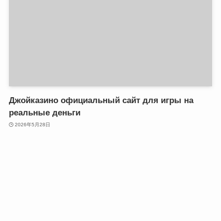
Джойказино официальный сайт для игры на
реальные деньги
2026年5月28日