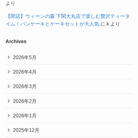
より
【閉店】ウィーンの森 下関大丸店で楽しむ贅沢ティータ
イム！パンケーキとケーキセットが大人気
に
k
より
Archives
2026年5月
2026年4月
2026年3月
2026年2月
2026年1月
2025年12月