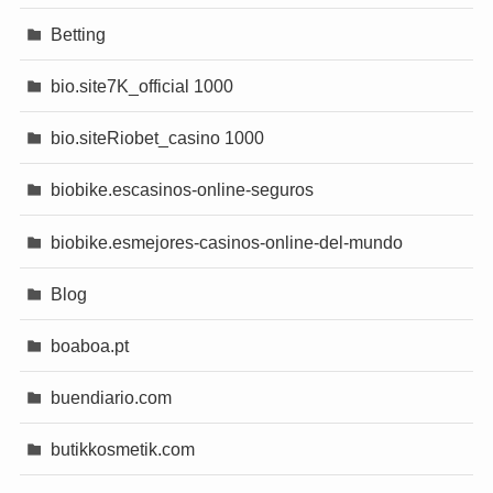
Betting
bio.site7K_official 1000
bio.siteRiobet_casino 1000
biobike.escasinos-online-seguros
biobike.esmejores-casinos-online-del-mundo
Blog
boaboa.pt
buendiario.com
butikkosmetik.com