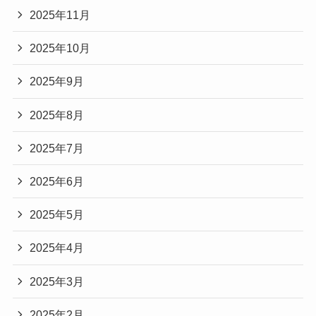
2025年11月
2025年10月
2025年9月
2025年8月
2025年7月
2025年6月
2025年5月
2025年4月
2025年3月
2025年2月