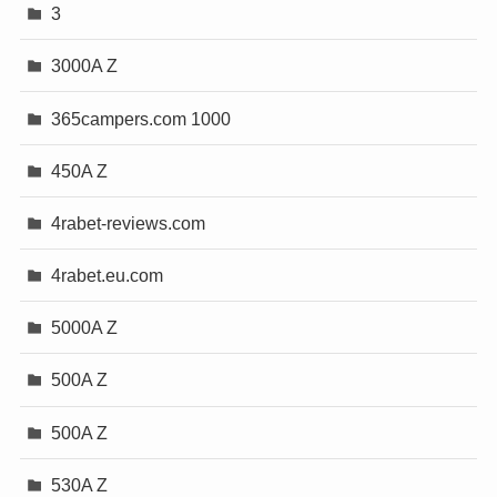
3
3000A Z
365campers.com 1000
450A Z
4rabet-reviews.com
4rabet.eu.com
5000A Z
500A Z
500A Z
530A Z