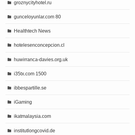
groznycityhotel.ru
gunceloyunlar.com 80
Healthtech News
hotelesenconcepcion.cl
huwirranca-davies.org.uk
i35tx.com 1500
ibbespartille.se
iGaming
ikatmalaysia.com
institutlongcovid.de