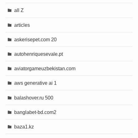
all Z
articles
askerisepet.com 20
autohenriquesevale.pt
aviatorgameuzbekistan.com
aws generative ai 1
balashover.ru 500
banglabet-bd.com2
baza1.kz