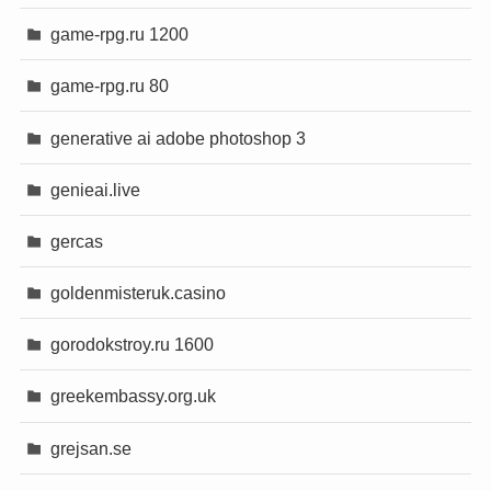
game-rpg.ru 1200
game-rpg.ru 80
generative ai adobe photoshop 3
genieai.live
gercas
goldenmisteruk.casino
gorodokstroy.ru 1600
greekembassy.org.uk
grejsan.se