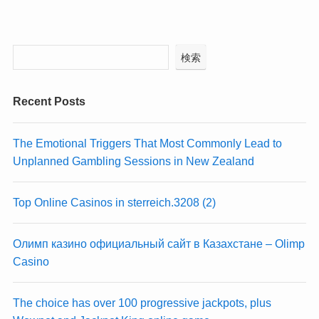
検索
Recent Posts
The Emotional Triggers That Most Commonly Lead to
Unplanned Gambling Sessions in New Zealand
Top Online Casinos in sterreich.3208 (2)
Олимп казино официальный сайт в Казахстане – Olimp
Casino
The choice has over 100 progressive jackpots, plus