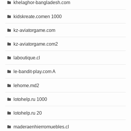
khelaghor-bangladesh.com
kidskreate.comen 1000
kz-aviatorgame.com
kz-aviatorgame.com2
laboutique.cl
le-bandit-play.com A
lehome.md2
lotohelp.ru 1000
lotohelp.ru 20
maderaenhierromuebles.cl