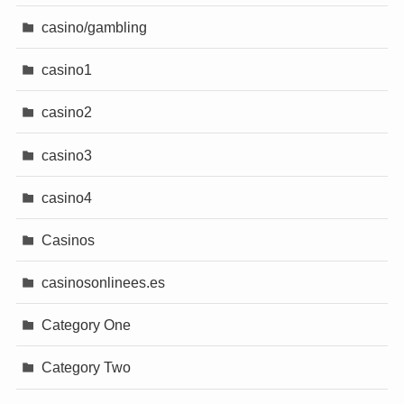
casino/gambling
casino1
casino2
casino3
casino4
Casinos
casinosonlinees.es
Category One
Category Two