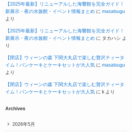
【2025年最新】リニューアルした海響館を完全ガイド！
新展示・夜の水族館・イベント情報まとめ
に
masatsugu
より
【2025年最新】リニューアルした海響館を完全ガイド！
新展示・夜の水族館・イベント情報まとめ
に
タカハシ
よ
り
【閉店】ウィーンの森 下関大丸店で楽しむ贅沢ティータ
イム！パンケーキとケーキセットが大人気
に
masatsugu
より
【閉店】ウィーンの森 下関大丸店で楽しむ贅沢ティータ
イム！パンケーキとケーキセットが大人気
に
k
より
Archives
2026年5月