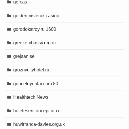
gercas
goldenmisteruk.casino
gorodokstroy.ru 1600
greekembassy.org.uk
grejsan.se
groznycityhotel.ru
gunceloyunlar.com 80
Healthtech News
hotelesenconcepcion.cl
huwirranca-davies.org.uk