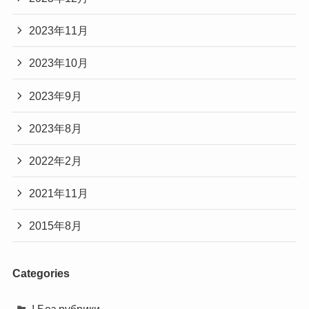
2023年11月
2023年10月
2023年9月
2023年8月
2022年2月
2021年11月
2015年8月
Categories
! Без рубрики