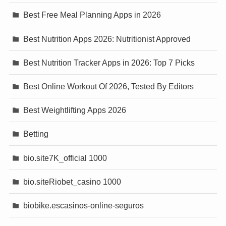
Best Free Meal Planning Apps in 2026
Best Nutrition Apps 2026: Nutritionist Approved
Best Nutrition Tracker Apps in 2026: Top 7 Picks
Best Online Workout Of 2026, Tested By Editors
Best Weightlifting Apps 2026
Betting
bio.site7K_official 1000
bio.siteRiobet_casino 1000
biobike.escasinos-online-seguros