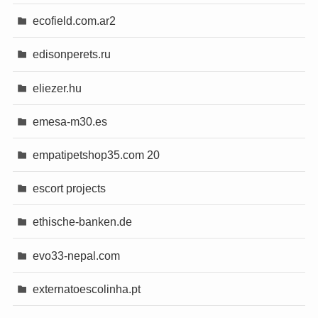
ecofield.com.ar2
edisonperets.ru
eliezer.hu
emesa-m30.es
empatipetshop35.com 20
escort projects
ethische-banken.de
evo33-nepal.com
externatoescolinha.pt