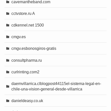
cavemantheband.com
cctvstore.ru A
cdkennel.net 1500
cmgv.es
cmgv.esbonosgiros-gratis
consultpharma.ru
curlrinting.com2
daemvillarrica.clblogpost44115el-sistema-legal-en-
chile-una-vision-general-desde-villarrica
danieldeasy.co.uk