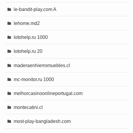
le-bandit-play.com A
lehome.md2
lotohelp.ru 1000
lotohelp.ru 20
maderaenhierromuebles.cl
mc-monitor.ru 1000
melhorcasinoonlineportugal.com
montecatini.cl
most-play-bangladesh.com