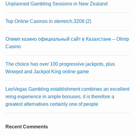
Unplanned Gambling Sessions in New Zealand
Top Online Casinos in sterreich.3208 (2)
Олимп казино официальный сайт в Казахстане – Olimp
Casino
The choice has over 100 progressive jackpots, plus
Wowpot and Jackpot King online game
LeoVegas Gambling establishment combines an excellent
reing experience in ample bonuses, it is therefore a
greatest alternatives certainly one of people
Recent Comments