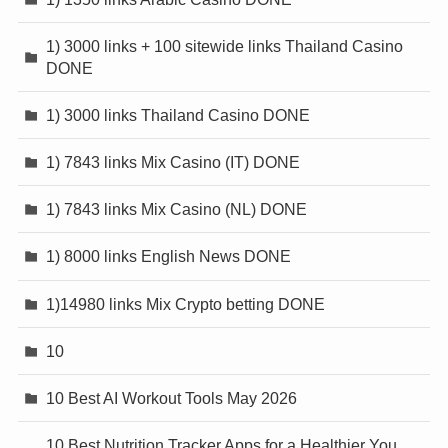
1) 3000 links + 100 sitewide links Thailand Casino
DONE
1) 3000 links Thailand Casino DONE
1) 7843 links Mix Casino (IT) DONE
1) 7843 links Mix Casino (NL) DONE
1) 8000 links English News DONE
1)14980 links Mix Crypto betting DONE
10
10 Best AI Workout Tools May 2026
10 Best Nutrition Tracker Apps for a Healthier You