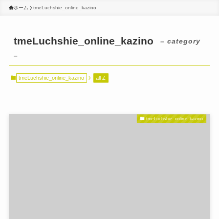
ホーム
tmeLuchshie_online_kazino
tmeLuchshie_online_kazino
– category
–
tmeLuchshie_online_kazino
all Z
tmeLuchshie_online_kazino