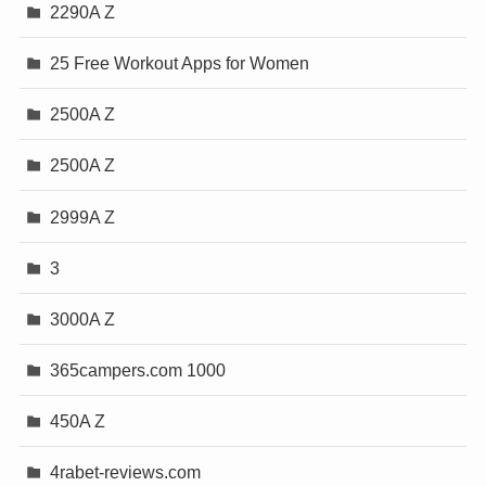
2290A Z
25 Free Workout Apps for Women
2500A Z
2500A Z
2999A Z
3
3000A Z
365campers.com 1000
450A Z
4rabet-reviews.com