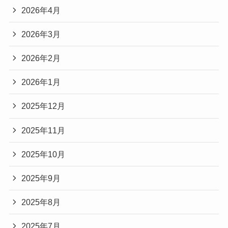
2026年4月
2026年3月
2026年2月
2026年1月
2025年12月
2025年11月
2025年10月
2025年9月
2025年8月
2025年7月