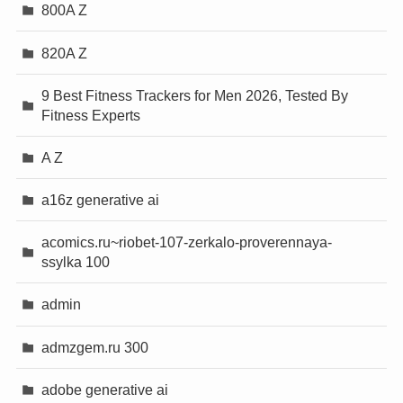
800A Z
820A Z
9 Best Fitness Trackers for Men 2026, Tested By
Fitness Experts
A Z
a16z generative ai
acomics.ru~riobet-107-zerkalo-proverennaya-
ssylka 100
admin
admzgem.ru 300
adobe generative ai