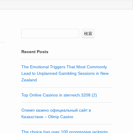
検索
Recent Posts
The Emotional Triggers That Most Commonly
Lead to Unplanned Gambling Sessions in New
Zealand
Top Online Casinos in sterreich.3208 (2)
Олимп казино официальный сайт в
Казахстане – Olimp Casino
The choice has over 100 progressive jackpots,