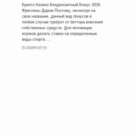
Крипто Казино Бездепозитный Бонус 2026
Фриспины Даром Поэтому, несмотря на
свое название, данный вид бонусов в
любом случае требует от беттора внесения
собственных средств. Для мотивации
игроков делать ставки на определенные
виды спорта ...
2026年5月7日