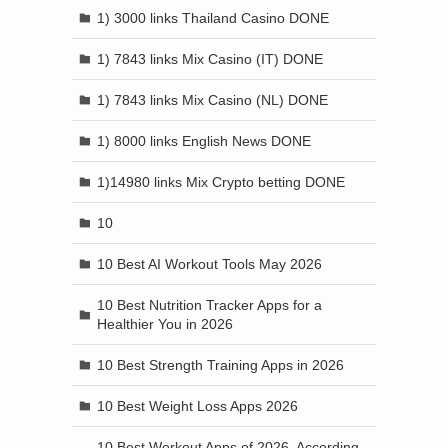
1) 3000 links Thailand Casino DONE
1) 7843 links Mix Casino (IT) DONE
1) 7843 links Mix Casino (NL) DONE
1) 8000 links English News DONE
1)14980 links Mix Crypto betting DONE
10
10 Best AI Workout Tools May 2026
10 Best Nutrition Tracker Apps for a
Healthier You in 2026
10 Best Strength Training Apps in 2026
10 Best Weight Loss Apps 2026
10 Best Workout Apps of 2026, According