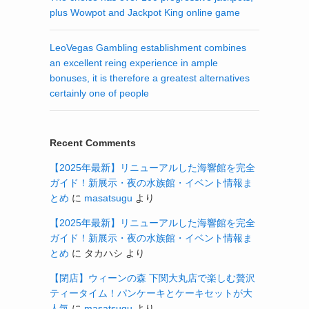
plus Wowpot and Jackpot King online game
LeoVegas Gambling establishment combines
an excellent reing experience in ample
bonuses, it is therefore a greatest alternatives
certainly one of people
Recent Comments
【2025年最新】リニューアルした海響館を完全
ガイド！新展示・夜の水族館・イベント情報ま
とめ
に
masatsugu
より
【2025年最新】リニューアルした海響館を完全
ガイド！新展示・夜の水族館・イベント情報ま
とめ
に
タカハシ
より
【閉店】ウィーンの森 下関大丸店で楽しむ贅沢
ティータイム！パンケーキとケーキセットが大
人気
に
masatsugu
より