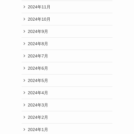
2024年11月
2024年10月
2024年9月
2024年8月
2024年7月
2024年6月
2024年5月
2024年4月
2024年3月
2024年2月
2024年1月