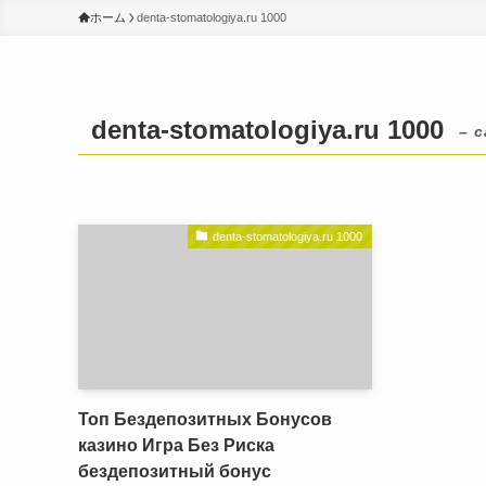
ホーム
denta-stomatologiya.ru 1000
denta-stomatologiya.ru 1000
– c
denta-stomatologiya.ru 1000
Топ Бездепозитных Бонусов
казино Игра Без Риска
бездепозитный бонус