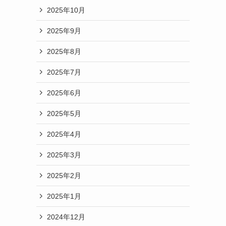
2025年10月
2025年9月
2025年8月
2025年7月
2025年6月
2025年5月
2025年4月
2025年3月
2025年2月
2025年1月
2024年12月