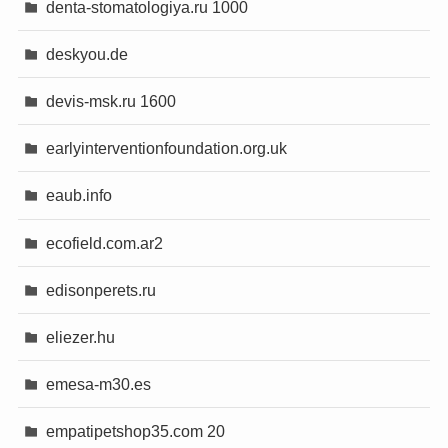
denta-stomatologiya.ru 1000
deskyou.de
devis-msk.ru 1600
earlyinterventionfoundation.org.uk
eaub.info
ecofield.com.ar2
edisonperets.ru
eliezer.hu
emesa-m30.es
empatipetshop35.com 20