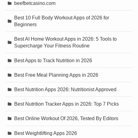
beefbetcasino.com
Best 10 Full Body Workout Apps of 2026 for
Beginners
Best AI Home Workout Apps in 2026: 5 Tools to
Supercharge Your Fitness Routine
Best Apps to Track Nutrition in 2026
Best Free Meal Planning Apps in 2026
Best Nutrition Apps 2026: Nutritionist Approved
Best Nutrition Tracker Apps in 2026: Top 7 Picks
Best Online Workout Of 2026, Tested By Editors
Best Weightlifting Apps 2026