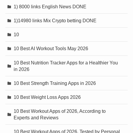
1) 8000 links English News DONE
1)14980 links Mix Crypto betting DONE
10
10 Best AI Workout Tools May 2026
10 Best Nutrition Tracker Apps for a Healthier You
in 2026
10 Best Strength Training Apps in 2026
10 Best Weight Loss Apps 2026
10 Best Workout Apps of 2026, According to
Experts and Reviews
10 Best Workout Apps of 2026, Tested by Personal