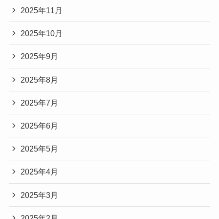
2025年11月
2025年10月
2025年9月
2025年8月
2025年7月
2025年6月
2025年5月
2025年4月
2025年3月
2025年2月