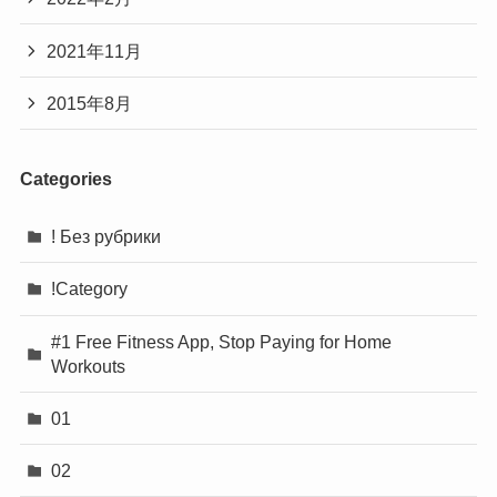
2021年11月
2015年8月
Categories
! Без рубрики
!Category
#1 Free Fitness App, Stop Paying for Home
Workouts
01
02