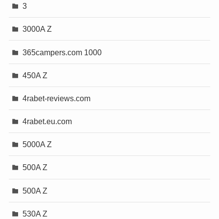
3
3000A Z
365campers.com 1000
450A Z
4rabet-reviews.com
4rabet.eu.com
5000A Z
500A Z
500A Z
530A Z