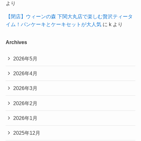
より
【閉店】ウィーンの森 下関大丸店で楽しむ贅沢ティータ
イム！パンケーキとケーキセットが大人気
に
k
より
Archives
2026年5月
2026年4月
2026年3月
2026年2月
2026年1月
2025年12月