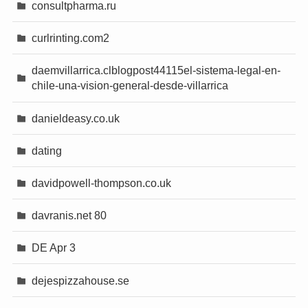
consultpharma.ru
curlrinting.com2
daemvillarrica.clblogpost44115el-sistema-legal-en-
chile-una-vision-general-desde-villarrica
danieldeasy.co.uk
dating
davidpowell-thompson.co.uk
davranis.net 80
DE Apr 3
dejespizzahouse.se