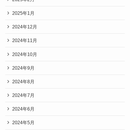
2025年1月
2024年12月
2024年11月
2024年10月
2024年9月
2024年8月
2024年7月
2024年6月
2024年5月