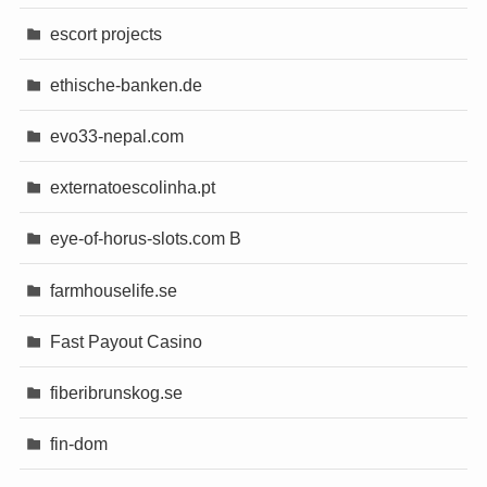
escort projects
ethische-banken.de
evo33-nepal.com
externatoescolinha.pt
eye-of-horus-slots.com B
farmhouselife.se
Fast Payout Casino
fiberibrunskog.se
fin-dom