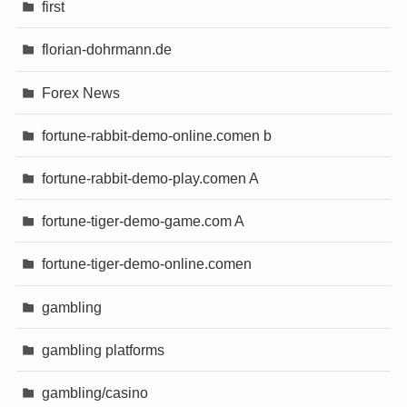
first
florian-dohrmann.de
Forex News
fortune-rabbit-demo-online.comen b
fortune-rabbit-demo-play.comen A
fortune-tiger-demo-game.com A
fortune-tiger-demo-online.comen
gambling
gambling platforms
gambling/casino