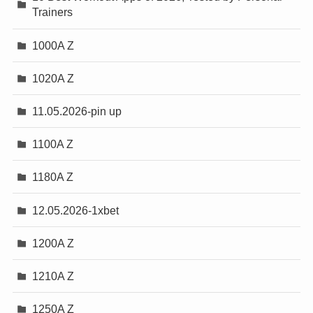
Trainers
1000A Z
1020A Z
11.05.2026-pin up
1100A Z
1180A Z
12.05.2026-1xbet
1200A Z
1210A Z
1250A Z