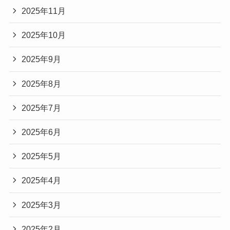
2025年11月
2025年10月
2025年9月
2025年8月
2025年7月
2025年6月
2025年5月
2025年4月
2025年3月
2025年2月