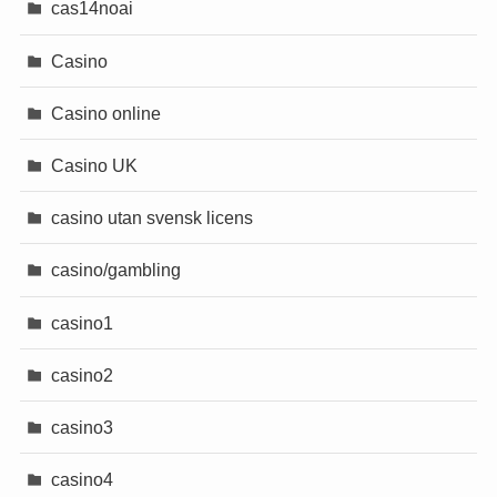
cas14noai
Casino
Casino online
Casino UK
casino utan svensk licens
casino/gambling
casino1
casino2
casino3
casino4