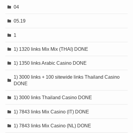
04
05.19
1
1) 1320 links Mix Mix (THAI) DONE
1) 1350 links Arabic Casino DONE
1) 3000 links + 100 sitewide links Thailand Casino
DONE
1) 3000 links Thailand Casino DONE
1) 7843 links Mix Casino (IT) DONE
1) 7843 links Mix Casino (NL) DONE