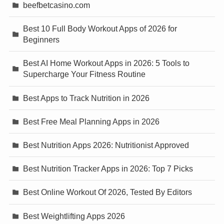
beefbetcasino.com
Best 10 Full Body Workout Apps of 2026 for
Beginners
Best AI Home Workout Apps in 2026: 5 Tools to
Supercharge Your Fitness Routine
Best Apps to Track Nutrition in 2026
Best Free Meal Planning Apps in 2026
Best Nutrition Apps 2026: Nutritionist Approved
Best Nutrition Tracker Apps in 2026: Top 7 Picks
Best Online Workout Of 2026, Tested By Editors
Best Weightlifting Apps 2026