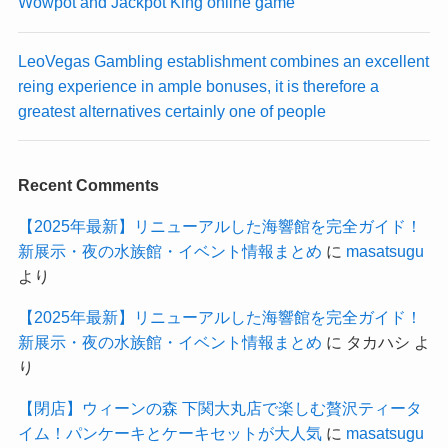
Wowpot and Jackpot King online game
LeoVegas Gambling establishment combines an excellent
reing experience in ample bonuses, it is therefore a
greatest alternatives certainly one of people
Recent Comments
【2025年最新】リニューアルした海響館を完全ガイド！
新展示・夜の水族館・イベント情報まとめ
に
masatsugu
より
【2025年最新】リニューアルした海響館を完全ガイド！
新展示・夜の水族館・イベント情報まとめ
に
タカハシ
よ
り
【閉店】ウィーンの森 下関大丸店で楽しむ贅沢ティータ
イム！パンケーキとケーキセットが大人気
に
masatsugu