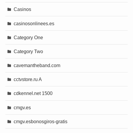
Casinos
casinosonlinees.es
Category One
Category Two
cavemantheband.com
cctvstore.ru A
cdkennel.net 1500
cmgv.es
cmgv.esbonosgiros-gratis