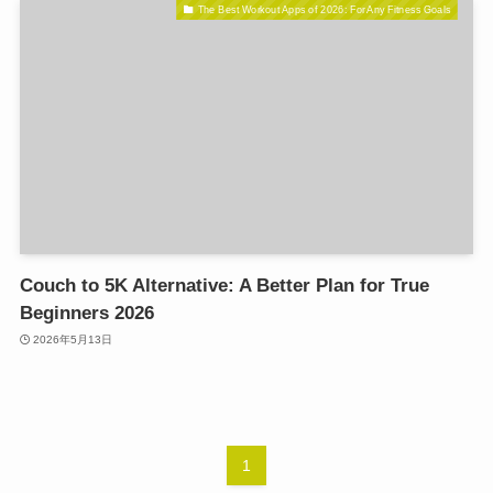
The Best Workout Apps of 2026: For Any Fitness Goals
Couch to 5K Alternative: A Better Plan for True
Beginners 2026
2026年5月13日
1