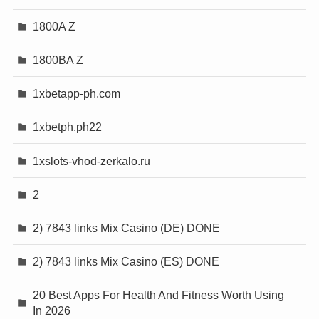
1800A Z
1800BA Z
1xbetapp-ph.com
1xbetph.ph22
1xslots-vhod-zerkalo.ru
2
2) 7843 links Mix Casino (DE) DONE
2) 7843 links Mix Casino (ES) DONE
20 Best Apps For Health And Fitness Worth Using
In 2026