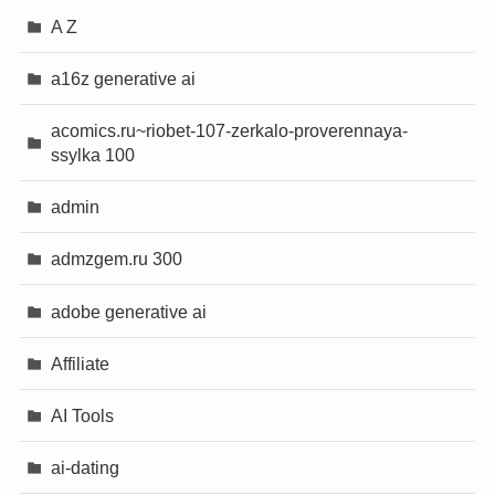
A Z
a16z generative ai
acomics.ru~riobet-107-zerkalo-proverennaya-
ssylka 100
admin
admzgem.ru 300
adobe generative ai
Affiliate
AI Tools
ai-dating