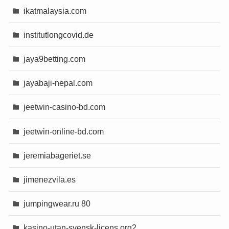
ikatmalaysia.com
institutlongcovid.de
jaya9betting.com
jayabaji-nepal.com
jeetwin-casino-bd.com
jeetwin-online-bd.com
jeremiabageriet.se
jimenezvila.es
jumpingwear.ru 80
kasino-utan-svensk-licens.org2