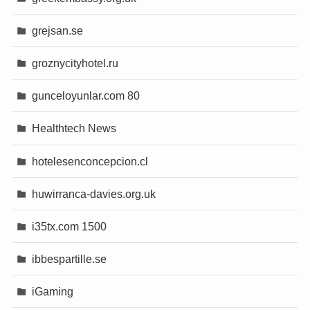
grejsan.se
groznycityhotel.ru
gunceloyunlar.com 80
Healthtech News
hotelesenconcepcion.cl
huwirranca-davies.org.uk
i35tx.com 1500
ibbespartille.se
iGaming