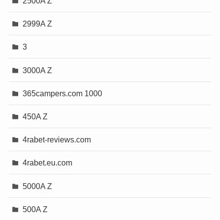
2500A Z
2999A Z
3
3000A Z
365campers.com 1000
450A Z
4rabet-reviews.com
4rabet.eu.com
5000A Z
500A Z