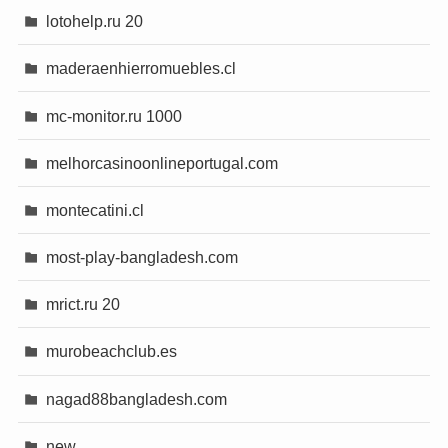
lotohelp.ru 20
maderaenhierromuebles.cl
mc-monitor.ru 1000
melhorcasinoonlineportugal.com
montecatini.cl
most-play-bangladesh.com
mrict.ru 20
murobeachclub.es
nagad88bangladesh.com
new