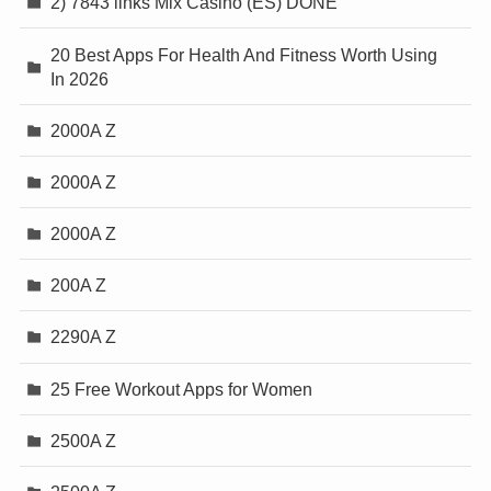
2) 7843 links Mix Casino (ES) DONE
20 Best Apps For Health And Fitness Worth Using
In 2026
2000A Z
2000A Z
2000A Z
200A Z
2290A Z
25 Free Workout Apps for Women
2500A Z