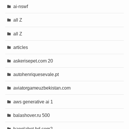
ai-nswf
all Z
all Z
articles
askerisepet.com 20
autohenriquesevale.pt
aviatorgameuzbekistan.com
aws generative ai 1
balashover.ru 500
banglabet-bd.com2