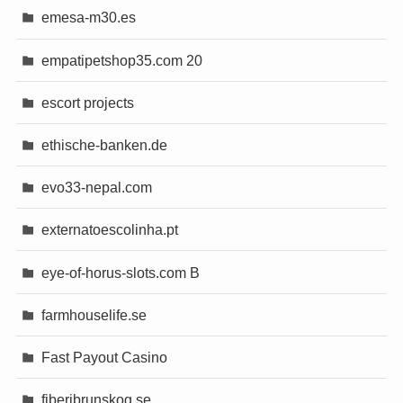
emesa-m30.es
empatipetshop35.com 20
escort projects
ethische-banken.de
evo33-nepal.com
externatoescolinha.pt
eye-of-horus-slots.com B
farmhouselife.se
Fast Payout Casino
fiberibrunskog.se