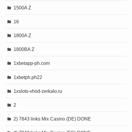
1500A Z
16
1800A Z
1800BA Z
1xbetapp-ph.com
1xbetph.ph22
1xslots-vhod-zerkalo.ru
2
2) 7843 links Mix Casino (DE) DONE