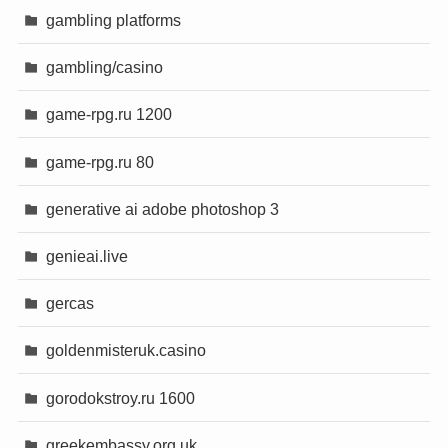
gambling platforms
gambling/casino
game-rpg.ru 1200
game-rpg.ru 80
generative ai adobe photoshop 3
genieai.live
gercas
goldenmisteruk.casino
gorodokstroy.ru 1600
greekembassy.org.uk