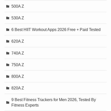
500A Z
530A Z
6 Best HIIT Workout Apps 2026 Free + Paid Tested
620A Z
740A Z
750A Z
800A Z
820A Z
9 Best Fitness Trackers for Men 2026, Tested By
Fitness Experts