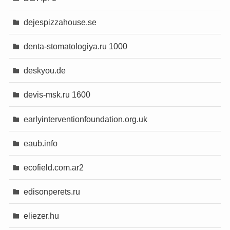
dejespizzahouse.se
denta-stomatologiya.ru 1000
deskyou.de
devis-msk.ru 1600
earlyinterventionfoundation.org.uk
eaub.info
ecofield.com.ar2
edisonperets.ru
eliezer.hu