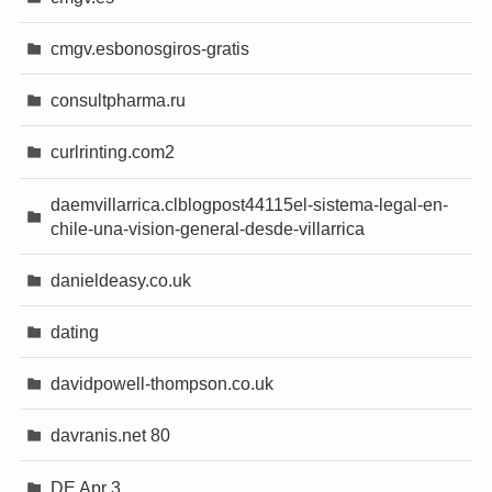
cmgv.esbonosgiros-gratis
consultpharma.ru
curlrinting.com2
daemvillarrica.clblogpost44115el-sistema-legal-en-
chile-una-vision-general-desde-villarrica
danieldeasy.co.uk
dating
davidpowell-thompson.co.uk
davranis.net 80
DE Apr 3