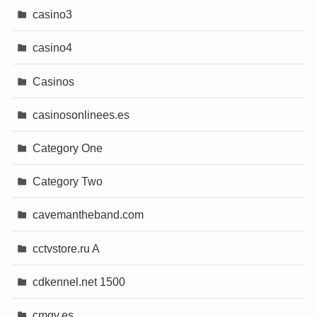
casino3
casino4
Casinos
casinosonlinees.es
Category One
Category Two
cavemantheband.com
cctvstore.ru A
cdkennel.net 1500
cmgv.es