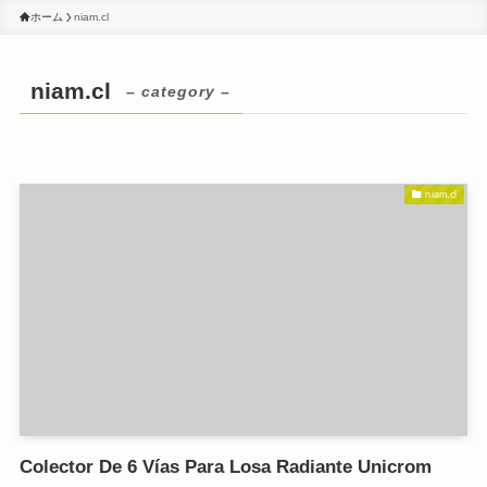
ホーム
niam.cl
niam.cl
– category –
niam.cl
Colector De 6 Vías Para Losa Radiante Unicrom