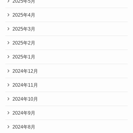
2025年5月
2025年4月
2025年3月
2025年2月
2025年1月
2024年12月
2024年11月
2024年10月
2024年9月
2024年8月