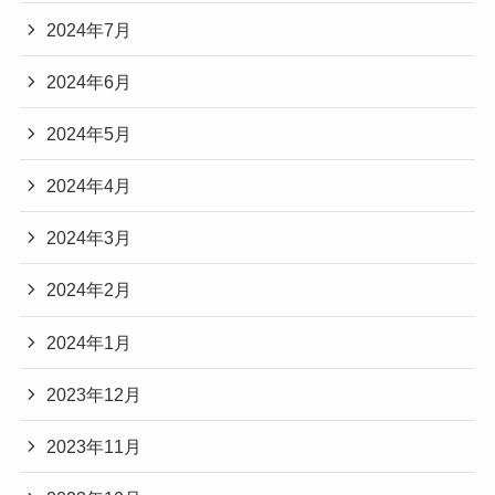
2024年7月
2024年6月
2024年5月
2024年4月
2024年3月
2024年2月
2024年1月
2023年12月
2023年11月