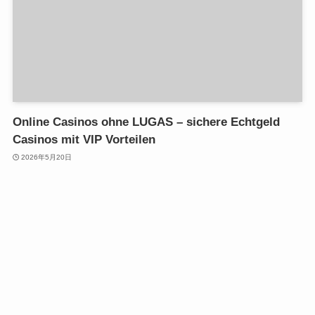
Online Casinos ohne LUGAS – sichere Echtgeld
Casinos mit VIP Vorteilen
2026年5月20日