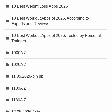
10 Best Weight Loss Apps 2026
10 Best Workout Apps of 2026, According to
Experts and Reviews
10 Best Workout Apps of 2026, Tested by Personal
Trainers
1000A Z
1020A Z
11.05.2026-pin up
1100A Z
1180A Z
12.05.2026-1xbet