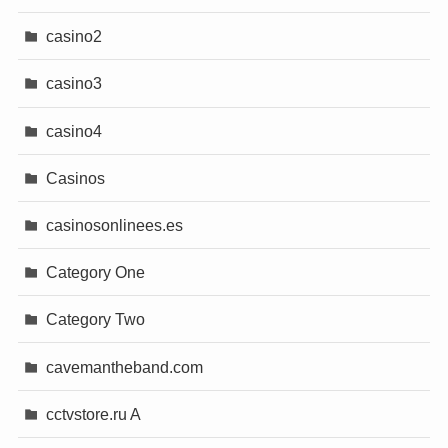
casino2
casino3
casino4
Casinos
casinosonlinees.es
Category One
Category Two
cavemantheband.com
cctvstore.ru A