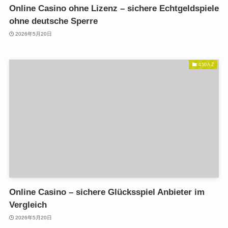
Online Casino ohne Lizenz – sichere Echtgeldspiele
ohne deutsche Sperre
2026年5月20日
450A Z
Online Casino – sichere Glücksspiel Anbieter im
Vergleich
2026年5月20日