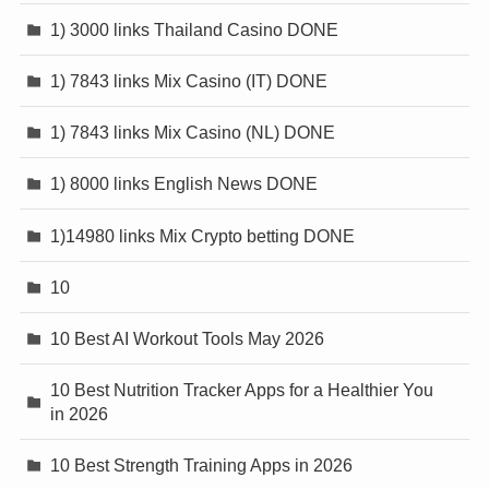
1) 3000 links Thailand Casino DONE
1) 7843 links Mix Casino (IT) DONE
1) 7843 links Mix Casino (NL) DONE
1) 8000 links English News DONE
1)14980 links Mix Crypto betting DONE
10
10 Best AI Workout Tools May 2026
10 Best Nutrition Tracker Apps for a Healthier You
in 2026
10 Best Strength Training Apps in 2026