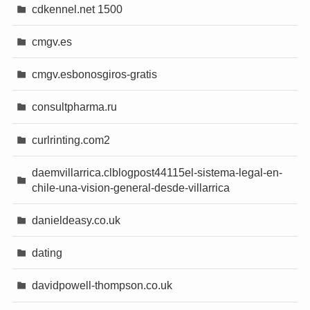
cdkennel.net 1500
cmgv.es
cmgv.esbonosgiros-gratis
consultpharma.ru
curlrinting.com2
daemvillarrica.clblogpost44115el-sistema-legal-en-
chile-una-vision-general-desde-villarrica
danieldeasy.co.uk
dating
davidpowell-thompson.co.uk