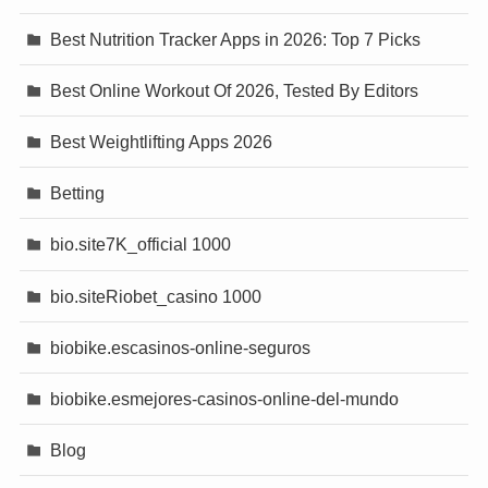
Best Nutrition Tracker Apps in 2026: Top 7 Picks
Best Online Workout Of 2026, Tested By Editors
Best Weightlifting Apps 2026
Betting
bio.site7K_official 1000
bio.siteRiobet_casino 1000
biobike.escasinos-online-seguros
biobike.esmejores-casinos-online-del-mundo
Blog