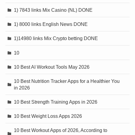
1) 7843 links Mix Casino (NL) DONE
1) 8000 links English News DONE
1)14980 links Mix Crypto betting DONE
10
10 Best AI Workout Tools May 2026
10 Best Nutrition Tracker Apps for a Healthier You
in 2026
10 Best Strength Training Apps in 2026
10 Best Weight Loss Apps 2026
10 Best Workout Apps of 2026, According to