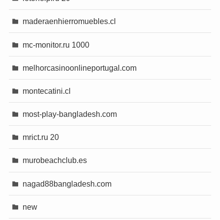
maderaenhierromuebles.cl
mc-monitor.ru 1000
melhorcasinoonlineportugal.com
montecatini.cl
most-play-bangladesh.com
mrict.ru 20
murobeachclub.es
nagad88bangladesh.com
new