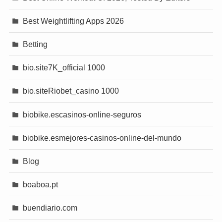
Best Weightlifting Apps 2026
Betting
bio.site7K_official 1000
bio.siteRiobet_casino 1000
biobike.escasinos-online-seguros
biobike.esmejores-casinos-online-del-mundo
Blog
boaboa.pt
buendiario.com