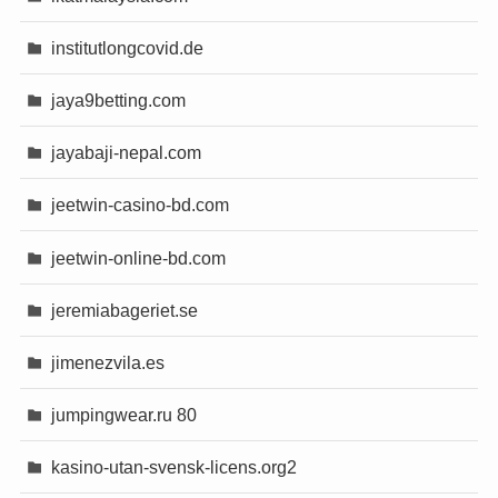
institutlongcovid.de
jaya9betting.com
jayabaji-nepal.com
jeetwin-casino-bd.com
jeetwin-online-bd.com
jeremiabageriet.se
jimenezvila.es
jumpingwear.ru 80
kasino-utan-svensk-licens.org2