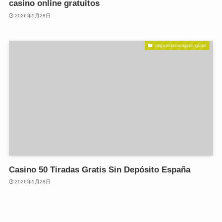
casino online gratuitos
2026年5月28日
cmgv.esbonosgiros-gratis
Casino 50 Tiradas Gratis Sin Depósito España
2026年5月28日