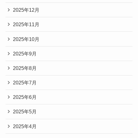
2025年12月
2025年11月
2025年10月
2025年9月
2025年8月
2025年7月
2025年6月
2025年5月
2025年4月