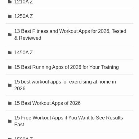
1210A Z
1250A Z
13 Best Fitness and Workout Apps for 2026, Tested
& Reviewed
1450A Z
15 Best Running Apps of 2026 for Your Training
15 best workout apps for exercising at home in
2026
15 Best Workout Apps of 2026
15 Free Workout Apps if You Want to See Results
Fast