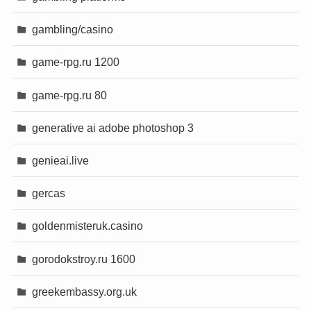
gambling/casino
game-rpg.ru 1200
game-rpg.ru 80
generative ai adobe photoshop 3
genieai.live
gercas
goldenmisteruk.casino
gorodokstroy.ru 1600
greekembassy.org.uk