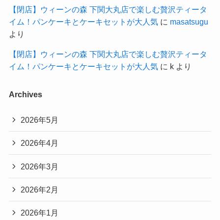
【閉店】ウィーンの森 下関大丸店で楽しむ贅沢ティータ
イム！パンケーキとケーキセットが大人気
に
masatsugu
より
【閉店】ウィーンの森 下関大丸店で楽しむ贅沢ティータ
イム！パンケーキとケーキセットが大人気
に
k
より
Archives
2026年5月
2026年4月
2026年3月
2026年2月
2026年1月