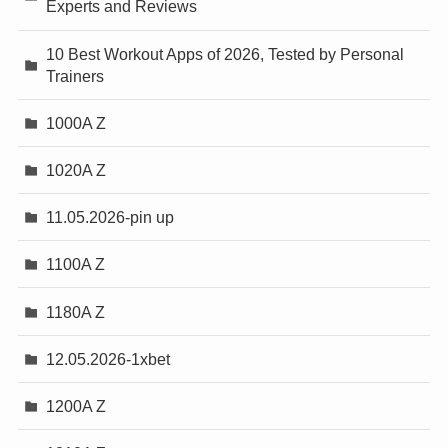
Experts and Reviews
10 Best Workout Apps of 2026, Tested by Personal
Trainers
1000A Z
1020A Z
11.05.2026-pin up
1100A Z
1180A Z
12.05.2026-1xbet
1200A Z