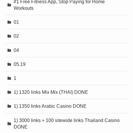
#1 Free Fitness App, Stop Paying for Home
Workouts
01
02
04
05.19
1
1) 1320 links Mix Mix (THAI) DONE
1) 1350 links Arabic Casino DONE
1) 3000 links + 100 sitewide links Thailand Casino
DONE