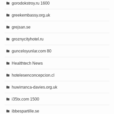
gorodokstroy.ru 1600
greekembassy.org.uk
grejsan.se
groznycityhotel.ru
gunceloyunlar.com 80
Healthtech News
hotelesenconcepcion.cl
huwirranca-davies.org.uk
i35tx.com 1500
ibbespartille.se