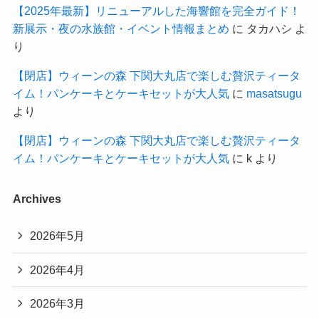
【2025年最新】リニューアルした海響館を完全ガイド！
新展示・夜の水族館・イベント情報まとめ
に
タカハシ
よ
り
【閉店】ウィーンの森 下関大丸店で楽しむ贅沢ティータ
イム！パンケーキとケーキセットが大人気
に
masatsugu
より
【閉店】ウィーンの森 下関大丸店で楽しむ贅沢ティータ
イム！パンケーキとケーキセットが大人気
に
k
より
Archives
2026年5月
2026年4月
2026年3月