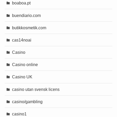
boaboa.pt
buendiario.com
butikkosmetik.com
cas14noai
Casino
Casino online
Casino UK
casino utan svensk licens
casino/gambling
casino1