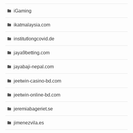
iGaming
ikatmalaysia.com
institutlongcovid.de
jaya9betting.com
jayabaji-nepal.com
jeetwin-casino-bd.com
jeetwin-online-bd.com
jeremiabageriet.se
jimenezvila.es