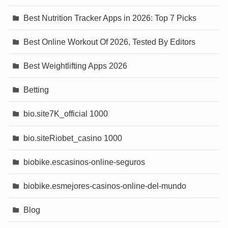
Best Nutrition Tracker Apps in 2026: Top 7 Picks
Best Online Workout Of 2026, Tested By Editors
Best Weightlifting Apps 2026
Betting
bio.site7K_official 1000
bio.siteRiobet_casino 1000
biobike.escasinos-online-seguros
biobike.esmejores-casinos-online-del-mundo
Blog