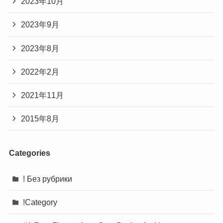
2023年10月
2023年9月
2023年8月
2022年2月
2021年11月
2015年8月
Categories
! Без рубрики
!Category