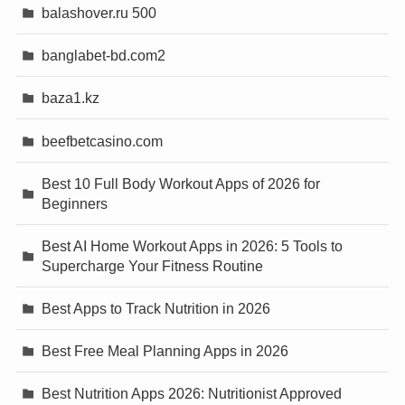
balashover.ru 500
banglabet-bd.com2
baza1.kz
beefbetcasino.com
Best 10 Full Body Workout Apps of 2026 for
Beginners
Best AI Home Workout Apps in 2026: 5 Tools to
Supercharge Your Fitness Routine
Best Apps to Track Nutrition in 2026
Best Free Meal Planning Apps in 2026
Best Nutrition Apps 2026: Nutritionist Approved