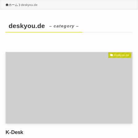
ホーム
deskyou.de
deskyou.de
– category –
deskyou.de
K-Desk