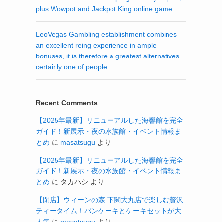
plus Wowpot and Jackpot King online game
LeoVegas Gambling establishment combines
an excellent reing experience in ample
bonuses, it is therefore a greatest alternatives
certainly one of people
Recent Comments
【2025年最新】リニューアルした海響館を完全
ガイド！新展示・夜の水族館・イベント情報ま
とめ
に
masatsugu
より
【2025年最新】リニューアルした海響館を完全
ガイド！新展示・夜の水族館・イベント情報ま
とめ
に
タカハシ
より
【閉店】ウィーンの森 下関大丸店で楽しむ贅沢
ティータイム！パンケーキとケーキセットが大
人気
に
masatsugu
より