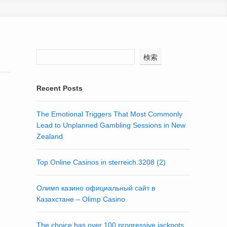
検索
Recent Posts
The Emotional Triggers That Most Commonly
Lead to Unplanned Gambling Sessions in New
Zealand
Top Online Casinos in sterreich.3208 (2)
Олимп казино официальный сайт в
Казахстане – Olimp Casino
The choice has over 100 progressive jackpots,