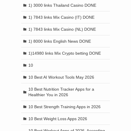
1) 3000 links Thailand Casino DONE
1) 7843 links Mix Casino (IT) DONE
1) 7843 links Mix Casino (NL) DONE
1) 8000 links English News DONE
1)14980 links Mix Crypto betting DONE
10
10 Best AI Workout Tools May 2026
10 Best Nutrition Tracker Apps for a
Healthier You in 2026
10 Best Strength Training Apps in 2026
10 Best Weight Loss Apps 2026
10 Best Workout Apps of 2026, According