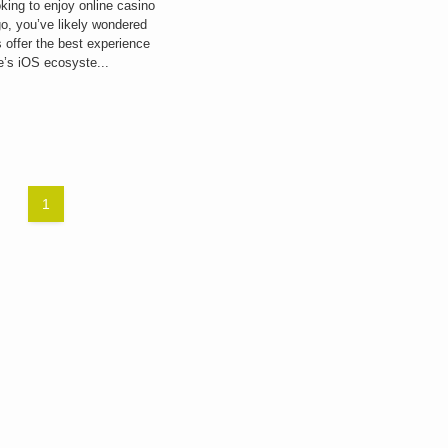
king to enjoy online casino
o, you’ve likely wondered
 offer the best experience
le’s iOS ecosyste...
1