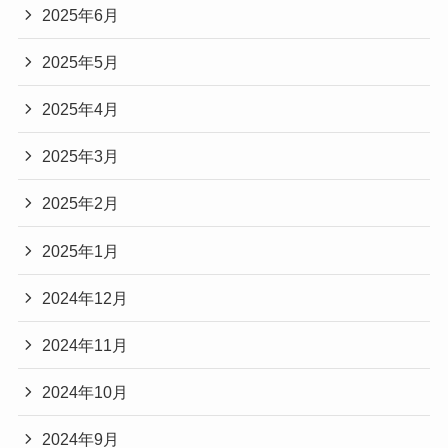
2025年6月
2025年5月
2025年4月
2025年3月
2025年2月
2025年1月
2024年12月
2024年11月
2024年10月
2024年9月