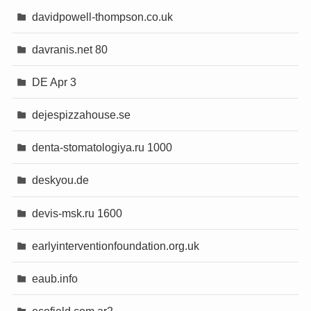
davidpowell-thompson.co.uk
davranis.net 80
DE Apr 3
dejespizzahouse.se
denta-stomatologiya.ru 1000
deskyou.de
devis-msk.ru 1600
earlyinterventionfoundation.org.uk
eaub.info