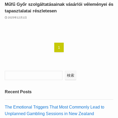
Műfű Győr szolgáltatásainak vásárlói véleményei és
tapasztalatai részletesen
2025年12月1日
1
検索
Recent Posts
The Emotional Triggers That Most Commonly Lead to
Unplanned Gambling Sessions in New Zealand