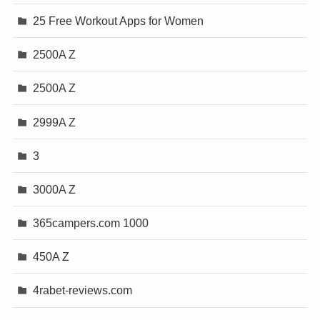
25 Free Workout Apps for Women
2500A Z
2500A Z
2999A Z
3
3000A Z
365campers.com 1000
450A Z
4rabet-reviews.com