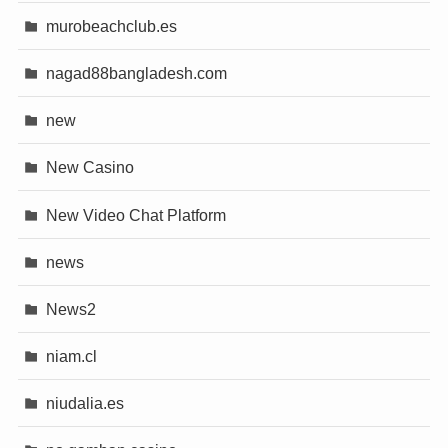
murobeachclub.es
nagad88bangladesh.com
new
New Casino
New Video Chat Platform
news
News2
niam.cl
niudalia.es