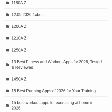
1180A Z
12.05.2026-1xbet
1200A Z
1210A Z
1250A Z
13 Best Fitness and Workout Apps for 2026, Tested
& Reviewed
1450A Z
15 Best Running Apps of 2026 for Your Training
15 best workout apps for exercising at home in
2026