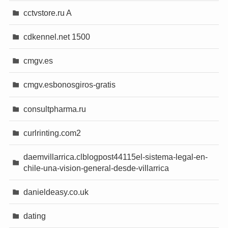
cctvstore.ru A
cdkennel.net 1500
cmgv.es
cmgv.esbonosgiros-gratis
consultpharma.ru
curlrinting.com2
daemvillarrica.clblogpost44115el-sistema-legal-en-
chile-una-vision-general-desde-villarrica
danieldeasy.co.uk
dating