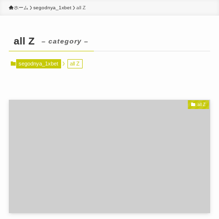
ホーム
segodnya_1xbet
all Z
all Z
– category –
segodnya_1xbet
all Z
all Z