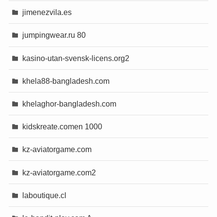
jimenezvila.es
jumpingwear.ru 80
kasino-utan-svensk-licens.org2
khela88-bangladesh.com
khelaghor-bangladesh.com
kidskreate.comen 1000
kz-aviatorgame.com
kz-aviatorgame.com2
laboutique.cl