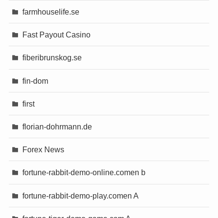
farmhouselife.se
Fast Payout Casino
fiberibrunskog.se
fin-dom
first
florian-dohrmann.de
Forex News
fortune-rabbit-demo-online.comen b
fortune-rabbit-demo-play.comen A