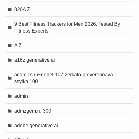
820A Z
9 Best Fitness Trackers for Men 2026, Tested By
Fitness Experts
A Z
a16z generative ai
acomics.ru~riobet-107-zerkalo-proverennaya-
ssylka 100
admin
admzgem.ru 300
adobe generative ai