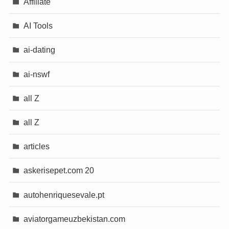
Affiliate
AI Tools
ai-dating
ai-nswf
all Z
all Z
articles
askerisepet.com 20
autohenriquesevale.pt
aviatorgameuzbekistan.com