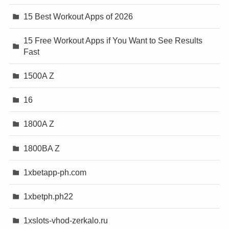
15 Best Workout Apps of 2026
15 Free Workout Apps if You Want to See Results
Fast
1500A Z
16
1800A Z
1800BA Z
1xbetapp-ph.com
1xbetph.ph22
1xslots-vhod-zerkalo.ru