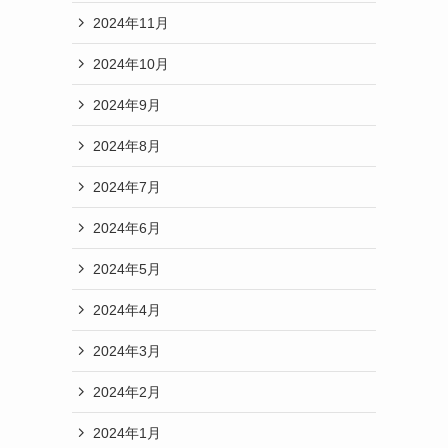
2024年11月
2024年10月
2024年9月
2024年8月
2024年7月
2024年6月
2024年5月
2024年4月
2024年3月
2024年2月
2024年1月