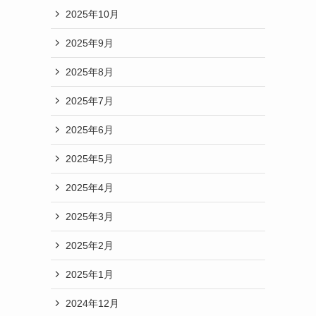
2025年10月
2025年9月
2025年8月
2025年7月
2025年6月
2025年5月
2025年4月
2025年3月
2025年2月
2025年1月
2024年12月