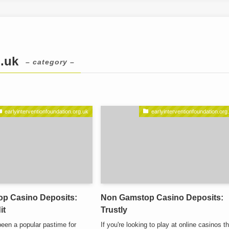
g.uk
– category –
earlyinterventionfoundation.org.uk
earlyinterventionfoundation.org
p Casino Deposits:
Non Gamstop Casino Deposits:
it
Trustly
een a popular pastime for
If you're looking to play at online casinos t