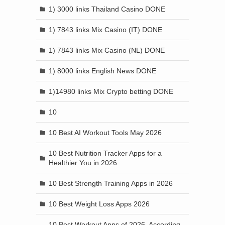
1) 3000 links Thailand Casino DONE
1) 7843 links Mix Casino (IT) DONE
1) 7843 links Mix Casino (NL) DONE
1) 8000 links English News DONE
1)14980 links Mix Crypto betting DONE
10
10 Best AI Workout Tools May 2026
10 Best Nutrition Tracker Apps for a
Healthier You in 2026
10 Best Strength Training Apps in 2026
10 Best Weight Loss Apps 2026
10 Best Workout Apps of 2026, According