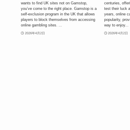
wants to find UK sites not on Gamstop,
centuries, offer
you’ve come to the right place. Gamstop is a
test their luck 
self-exclusion program in the UK that allows
years, online c
players to block themselves from accessing
popularity, pro
online gambling sites. ...
way to enjoy...
2026年4月2日
2026年4月2日