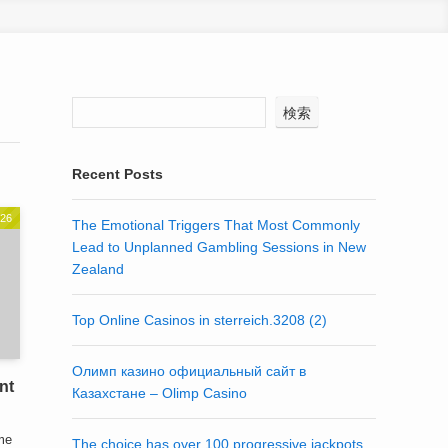
検索
Recent Posts
026
The Emotional Triggers That Most Commonly
Lead to Unplanned Gambling Sessions in New
Zealand
Top Online Casinos in sterreich.3208 (2)
Олимп казино официальный сайт в
nt
Казахстане – Olimp Casino
ome
The choice has over 100 progressive jackpots,