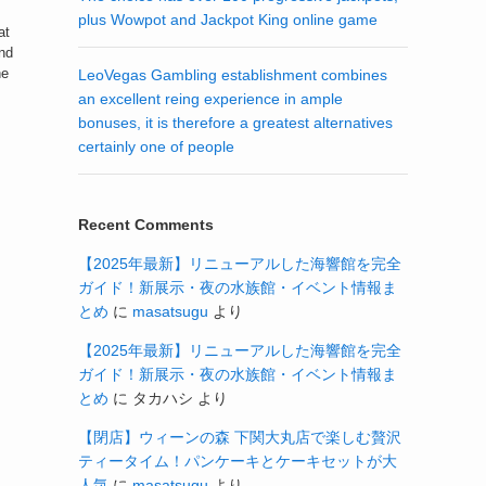
n
plus Wowpot and Jackpot King online game
at
and
he
LeoVegas Gambling establishment combines
an excellent reing experience in ample
bonuses, it is therefore a greatest alternatives
certainly one of people
Recent Comments
【2025年最新】リニューアルした海響館を完全
ガイド！新展示・夜の水族館・イベント情報ま
とめ
に
masatsugu
より
【2025年最新】リニューアルした海響館を完全
ガイド！新展示・夜の水族館・イベント情報ま
とめ
に
タカハシ
より
【閉店】ウィーンの森 下関大丸店で楽しむ贅沢
ティータイム！パンケーキとケーキセットが大
人気
に
masatsugu
より