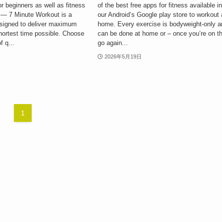
or beginners as well as fitness
of the best free apps for fitness available i
 — 7 Minute Workout is a
our Android’s Google play store to workout 
signed to deliver maximum
home. Every exercise is bodyweight-only 
shortest time possible. Choose
can be done at home or – once you’re on t
f q...
go again...
2026年5月19日
1