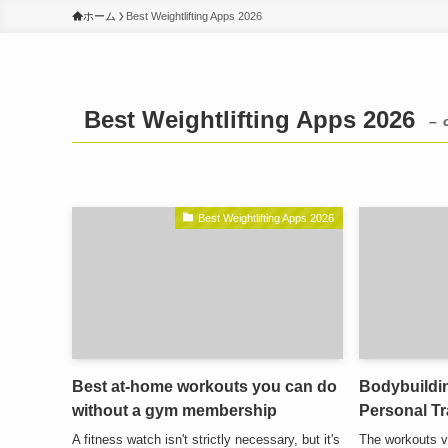
ホーム
Best Weightlifting Apps 2026
Best Weightlifting Apps 2026
– 
Best Weightlifting Apps 2026
Best at-home workouts you can do
Bodybuildi
without a gym membership
Personal T
A fitness watch isn't strictly necessary, but it's
The workouts va