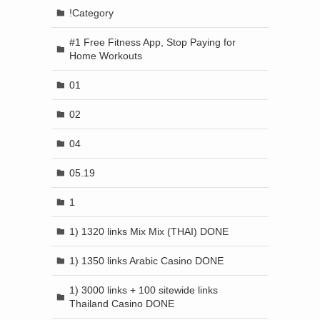
!Category
#1 Free Fitness App, Stop Paying for
Home Workouts
01
02
04
05.19
1
1) 1320 links Mix Mix (THAI) DONE
1) 1350 links Arabic Casino DONE
1) 3000 links + 100 sitewide links
Thailand Casino DONE