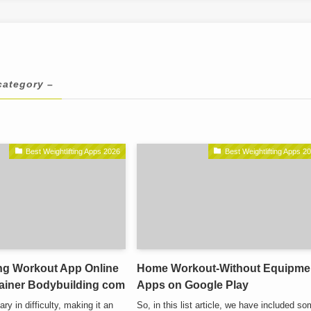
category –
Best Weightlifting Apps 2026
Best Weightlifting Apps 2
ng Workout App Online
Home Workout-Without Equipme
rainer Bodybuilding com
Apps on Google Play
ry in difficulty, making it an
So, in this list article, we have included s