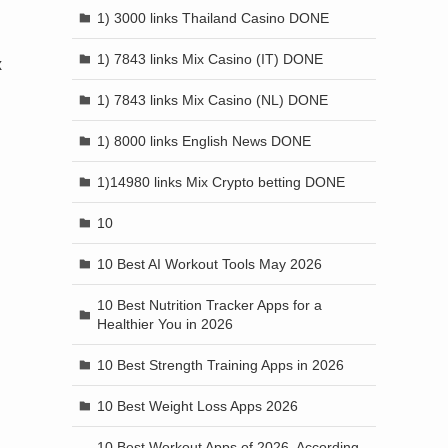
1) 3000 links Thailand Casino DONE
1) 7843 links Mix Casino (IT) DONE
х
1) 7843 links Mix Casino (NL) DONE
1) 8000 links English News DONE
1)14980 links Mix Crypto betting DONE
10
10 Best AI Workout Tools May 2026
10 Best Nutrition Tracker Apps for a
Healthier You in 2026
10 Best Strength Training Apps in 2026
10 Best Weight Loss Apps 2026
10 Best Workout Apps of 2026, According