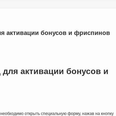
я активации бонусов и фриспинов
 для активации бонусов и
, необходимо открыть специальную форму, нажав на кнопку