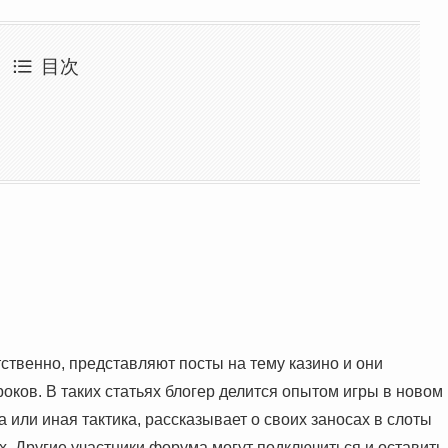
目次
ственно, представляют посты на тему казино и они
оков. В таких статьях блогер делится опытом игры в новом
 или иная тактика, рассказывает о своих заносах в слоты
х. Другие участники форума могут подключиться и оставить