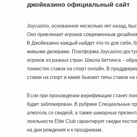
джойказино официальный сайт
Joycasino, основанное несколько лет назад, бы
Оно привлекает игроков современным дизайно
В Джойказино каждый найдет что-то для себя, б
живыми дилерами. Платформа Joycasino доступн
игроков из разных стран. Школа беттинга – обра
тонкостях ставок на спорт онлайн. В преддвер
ставки на спорт и какие бывают типы ставок на 
Если при прохождении верификации станет понят
будет заблокирован. В рубрике Специальные п
алкоголь со скидкой, а также шикарные презе
лояльности Elite Club гарантирует скидки посто
на дни рождения и к праздникам.