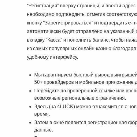
“Регистрация” вверху страницы, и ввести адрес
необходимо подтвердить, отметив соответствую
кнопку “Зарегистрироваться” и подтвердить e-ma
автоматически будет отправлено на указанный 
вкладку “Касса” и пополнить баланс, чтобы нача
из самых популярных онлайн-казино благодар
удобному интерфейсу.
Мы гарантируем быстрый вывод выигрышей, 
50+ провайдеров и мобильное приложение д
Перейдите по проверенной ссылке или воспо
возможные региональные ограничения.
Здесь (на 4LUCK) можно ознакомиться с нов
время.
Затем в окне появится регистрационная фор
данные.