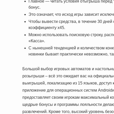
Главное — читать условия отыгрыша перед 
бонус.
Это означает, что исход игры зависит исключ
Чтобы вывести средства, в течение 30 дней
коэффициенту х45.
Можно использовать поисковую строку, расп
«Касса».
С нынешней тенденцией и количеством конк
новинки бывает практически невозможно, так
Большой выбор игровых автоматов и настольных
розыгрыши – всё это ожидает вас на официаль
выигрышей, локализацию из 15 языков, доступ 
приложение для операционных систем Androidи 
предоставляет своим игрокам максимальный ко
щедрые бонусы и программы лояльности делают
развлечений. Кроме того, высокий уровень без