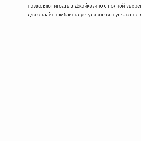
позволяют играть в Джойказино с полной увер
для онлайн гэмблинга регулярно выпускают но