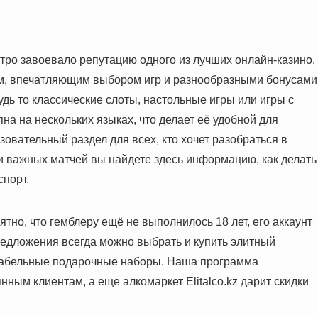
стро завоевало репутацию одного из лучших онлайн-казино.
м, впечатляющим выбором игр и разнообразными бонусами
удь то классические слоты, настольные игры или игры с
а на нескольких языках, что делает её удобной для
зовательный раздел для всех, кто хочет разобраться в
ии важных матчей вы найдете здесь информацию, как делать
спорт.
но, что гемблеру ещё не выполнилось 18 лет, его аккаунт
редложения всегда можно выбрать и купить элитный
нтабельные подарочные наборы. Наша программа
янным клиентам, а еще алкомаркет Elitalco.kz дарит скидки