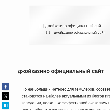
джойказино официальный сайт
джойказино официальный сайт
джойказино официальный сайт
Но наибольший интерес для гемблеров, соответ
становятся наиболее актуальными из блогов игр
заведении, насколько эффективной оказалась та
или, наоборот, о замазках и крупных проигрыша