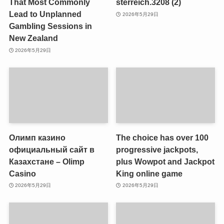
That Most Commonly
sterreich.3208 (2)
Lead to Unplanned
2026年5月29日
Gambling Sessions in
New Zealand
2026年5月29日
Олимп казино
The choice has over 100
официальный сайт в
progressive jackpots,
Казахстане – Olimp
plus Wowpot and Jackpot
Casino
King online game
2026年5月29日
2026年5月29日