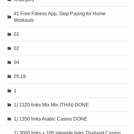
#1 Free Fitness App, Stop Paying for Home
Workouts
01
02
04
05.19
1
1) 1320 links Mix Mix (THAI) DONE
1) 1350 links Arabic Casino DONE
1) 3000 links + 100 sitewide links Thailand Casino