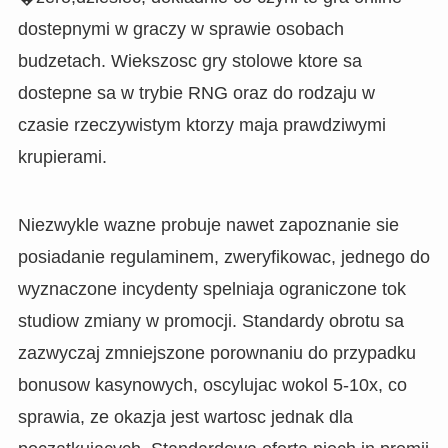
dostepnymi w graczy w sprawie osobach
budzetach. Wiekszosc gry stolowe ktore sa
dostepne sa w trybie RNG oraz do rodzaju w
czasie rzeczywistym ktorzy maja prawdziwymi
krupierami.
Niezwykle wazne probuje nawet zapoznanie sie
posiadanie regulaminem, zweryfikowac, jednego do
wyznaczone incydenty spelniaja ograniczone tok
studiow zmiany w promocji. Standardy obrotu sa
zazwyczaj zmniejszone porownaniu do przypadku
bonusow kasynowych, oscylujac wokol 5-10x, co
sprawia, ze okazja jest wartosc jednak dla