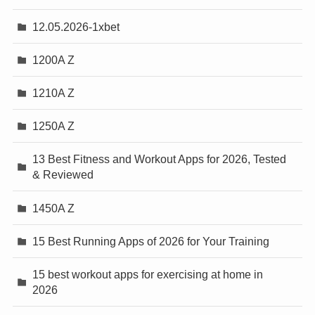
12.05.2026-1xbet
1200A Z
1210A Z
1250A Z
13 Best Fitness and Workout Apps for 2026, Tested
& Reviewed
1450A Z
15 Best Running Apps of 2026 for Your Training
15 best workout apps for exercising at home in
2026