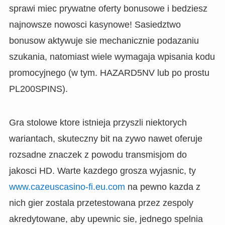
sprawi miec prywatne oferty bonusowe i bedziesz
najnowsze nowosci kasynowe! Sasiedztwo
bonusow aktywuje sie mechanicznie podazaniu
szukania, natomiast wiele wymagaja wpisania kodu
promocyjnego (w tym. HAZARD5NV lub po prostu
PL200SPINS).
Gra stolowe ktore istnieja przyszli niektorych
wariantach, skuteczny bit na zywo nawet oferuje
rozsadne znaczek z powodu transmisjom do
jakosci HD. Warte kazdego grosza wyjasnic, ty
www.cazeuscasino-fi.eu.com
na pewno kazda z
nich gier zostala przetestowana przez zespoly
akredytowane, aby upewnic sie, jednego spelnia