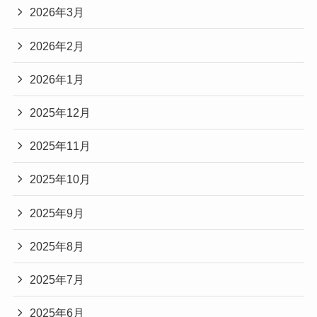
2026年3月
2026年2月
2026年1月
2025年12月
2025年11月
2025年10月
2025年9月
2025年8月
2025年7月
2025年6月