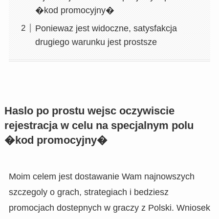
�kod promocyjny�
Poniewaz jest widoczne, satysfakcja
drugiego warunku jest prostsze
Haslo po prostu wejsc oczywiscie
rejestracja w celu na specjalnym polu
�kod promocyjny�
Moim celem jest dostawanie Wam najnowszych
szczegoly o grach, strategiach i bedziesz
promocjach dostepnych w graczy z Polski. Wniosek