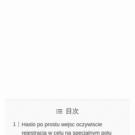
目次
Haslo po prostu wejsc oczywiscie
rejestracja w celu na specjalnym polu