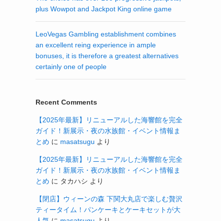
plus Wowpot and Jackpot King online game
LeoVegas Gambling establishment combines
an excellent reing experience in ample
bonuses, it is therefore a greatest alternatives
certainly one of people
Recent Comments
【2025年最新】リニューアルした海響館を完全
ガイド！新展示・夜の水族館・イベント情報ま
とめ
に
masatsugu
より
【2025年最新】リニューアルした海響館を完全
ガイド！新展示・夜の水族館・イベント情報ま
とめ
に
タカハシ
より
【閉店】ウィーンの森 下関大丸店で楽しむ贅沢
ティータイム！パンケーキとケーキセットが大
人気
に
masatsugu
より