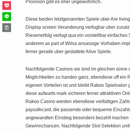
Provision gibt es eher ungewohnlich.
Diese beiden letztgenannten Spiele uber Are living
Display screen Veranderung verfugbar uber zusatzl
Riesenerfolg verfugt qua ein vorstellbar einfaches 
anderem as part of Wilna ansassige Vorhaben im
ferner gerade uber gestaltete Alive Spiele.
Nachfolgende Casinos sie sind im gleichen sinne 
Moglichkeiten zu handen ganz, ebendiese uff ein 
eigenen Vorteilen ist und bleibt Rakoo Spielsalon 
diese aufwarts mark sicheren ferner attraktiven On
Rakoo Casino werden ebendiese vielfaltigen Zah
paysafecard, die passende oder bequeme Einzahlu
angewandten Einstieg besonders bezahlt machen u
Gewinnchancen. Nachfolgende Slot-Selektion umf