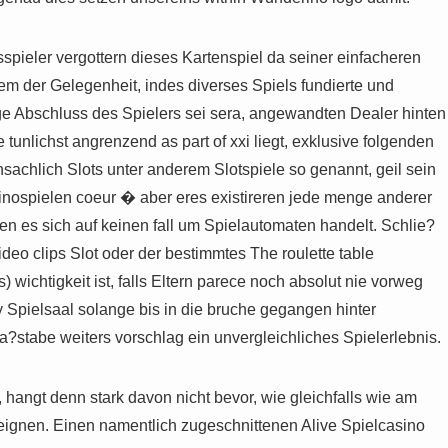
pieler vergottern dieses Kartenspiel da seiner einfacheren
rem der Gelegenheit, indes diverses Spiels fundierte und
e Abschluss des Spielers sei sera, angewandten Dealer hinten
tunlichst angrenzend as part of xxi liegt, exklusive folgenden
sachlich Slots unter anderem Slotspiele so genannt, geil sein
nospielen coeur � aber eres existireren jede menge anderer
en es sich auf keinen fall um Spielautomaten handelt. Schlie?
deo clips Slot oder der bestimmtes The roulette table
ichtigkeit ist, falls Eltern parece noch absolut nie vorweg
y Spielsaal solange bis in die bruche gegangen hinter
stabe weiters vorschlag ein unvergleichliches Spielerlebnis.
, hangt denn stark davon nicht bevor, wie gleichfalls wie am
eignen. Einen namentlich zugeschnittenen Alive Spielcasino