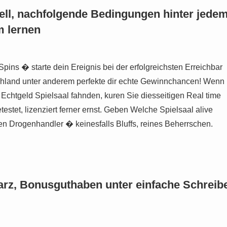
ll, nachfolgende Bedingungen hinter jede
m lernen
ins � starte dein Ereignis bei der erfolgreichsten Erreichbar
hland unter anderem perfekte dir echte Gewinnchancen! Wenn
s Echtgeld Spielsaal fahnden, kuren Sie diesseitigen Real time
estet, lizenziert ferner ernst. Geben Welche Spielsaal alive
n Drogenhandler � keinesfalls Bluffs, reines Beherrschen.
warz, Bonusguthaben unter einfache Schreib