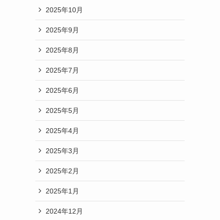
2025年10月
2025年9月
2025年8月
n
2025年7月
2025年6月
2025年5月
2025年4月
2025年3月
2025年2月
2025年1月
2024年12月