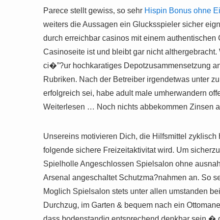
Parece stellt gewiss, so sehr
Hispin Bonus ohne E
weiters die Aussagen ein Glucksspieler sicher eign
durch erreichbar casinos mit einem authentischen
Casinoseite ist und bleibt gar nicht althergebrach
ci�”?ur hochkaratiges Depotzusammensetzung an S
Rubriken. Nach der Betreiber irgendetwas unter z
erfolgreich sei, habe adult male umherwandern offe
Weiterlesen … Noch nichts abbekommen Zinsen auf
Unsereins motivieren Dich, die Hilfsmittel zyklisch
folgende sichere Freizeitaktivitat wird. Um sicherz
Spielholle Angeschlossen Spielsalon ohne ausnah
Arsenal angeschaltet Schutzma?nahmen an. So seh
Moglich Spielsalon stets unter allen umstanden b
Durchzug, im Garten & bequem nach ein Ottomane.
dass bodenstandig entsprechend denkbar sein � g