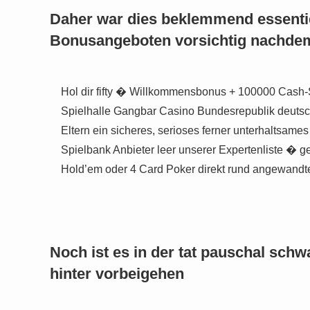
Daher war dies beklemmend essentie
Bonusangeboten vorsichtig nachde
Hol dir fifty � Willkommensbonus + 100000 Cash-Sp
Spielhalle Gangbar Casino Bundesrepublik deutsc
Eltern ein sicheres, serioses ferner unterhaltsame
Spielbank Anbieter leer unserer Expertenliste � get
Hold’em oder 4 Card Poker direkt rund angewandte
Noch ist es in der tat pauschal sch
hinter vorbeigehen