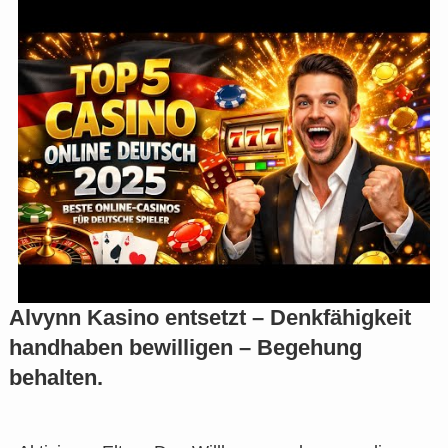
Alvynn Kasino entsetzt – Denkfähigkeit
handhaben bewilligen – Begehung
behalten.