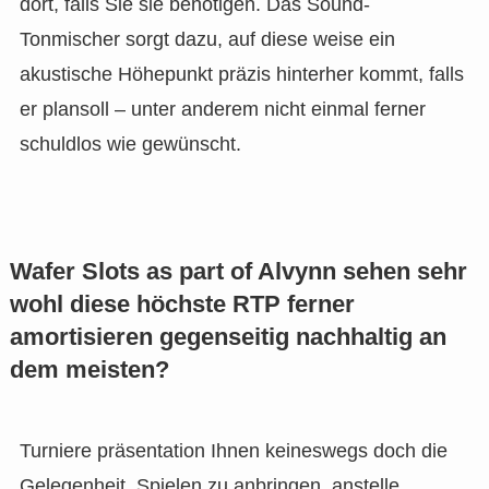
dort, falls Sie sie benötigen. Das Sound-
Tonmischer sorgt dazu, auf diese weise ein
akustische Höhepunkt präzis hinterher kommt, falls
er plansoll – unter anderem nicht einmal ferner
schuldlos wie gewünscht.
Wafer Slots as part of Alvynn sehen sehr
wohl diese höchste RTP ferner
amortisieren gegenseitig nachhaltig an
dem meisten?
Turniere präsentation Ihnen keineswegs doch die
Gelegenheit, Spielen zu anbringen, anstelle