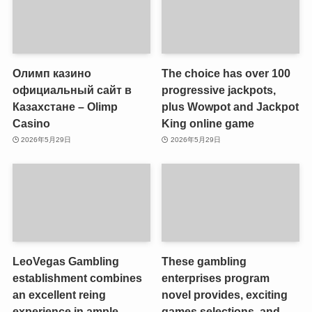
Олимп казино
The choice has over 100
официальный сайт в
progressive jackpots,
Казахстане – Olimp
plus Wowpot and Jackpot
Casino
King online game
2026年5月29日
2026年5月29日
LeoVegas Gambling
These gambling
establishment combines
enterprises program
an excellent reing
novel provides, exciting
experience in ample
games selections, and