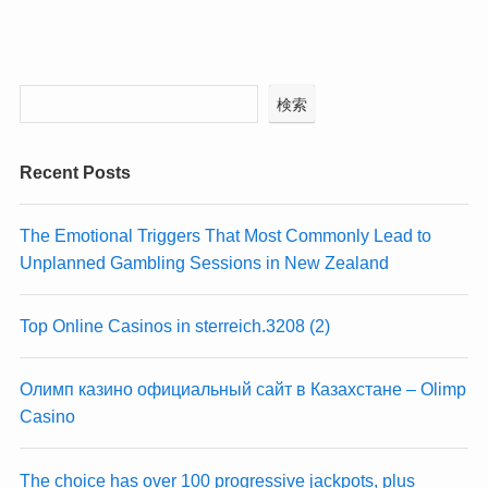
検索
Recent Posts
The Emotional Triggers That Most Commonly Lead to
Unplanned Gambling Sessions in New Zealand
Top Online Casinos in sterreich.3208 (2)
Олимп казино официальный сайт в Казахстане – Olimp
Casino
The choice has over 100 progressive jackpots, plus