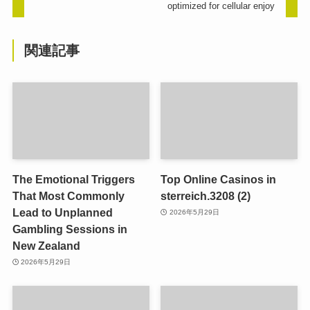
optimized for cellular enjoy
関連記事
The Emotional Triggers
Top Online Casinos in
That Most Commonly
sterreich.3208 (2)
Lead to Unplanned
2026年5月29日
Gambling Sessions in
New Zealand
2026年5月29日