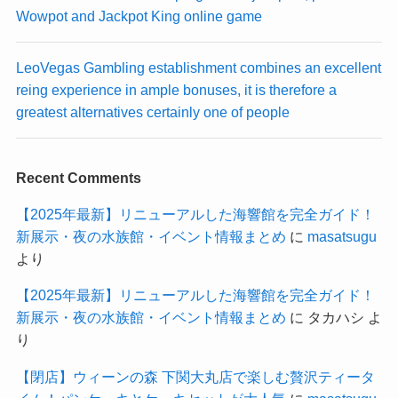
Wowpot and Jackpot King online game
LeoVegas Gambling establishment combines an excellent
reing experience in ample bonuses, it is therefore a
greatest alternatives certainly one of people
Recent Comments
【2025年最新】リニューアルした海響館を完全ガイド！
新展示・夜の水族館・イベント情報まとめ
に
masatsugu
より
【2025年最新】リニューアルした海響館を完全ガイド！
新展示・夜の水族館・イベント情報まとめ
に
タカハシ
よ
り
【閉店】ウィーンの森 下関大丸店で楽しむ贅沢ティータ