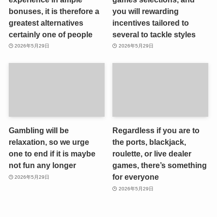
bonuses, it is therefore a
you will rewarding
greatest alternatives
incentives tailored to
certainly one of people
several to tackle styles
2026年5月29日
2026年5月29日
Gambling will be
Regardless if you are to
relaxation, so we urge
the ports, blackjack,
one to end if it is maybe
roulette, or live dealer
not fun any longer
games, there’s something
for everyone
2026年5月29日
2026年5月29日