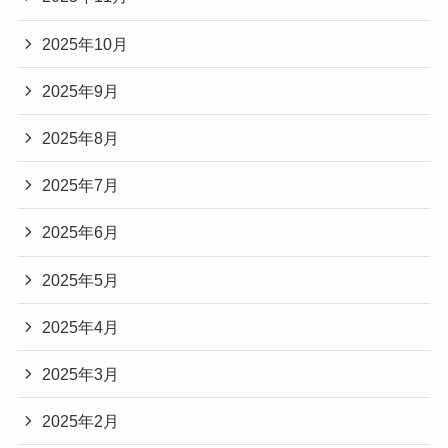
2025年10月
2025年9月
2025年8月
2025年7月
2025年6月
2025年5月
2025年4月
2025年3月
2025年2月