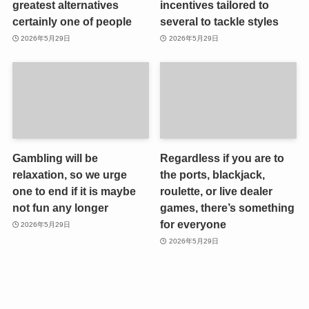
greatest alternatives
incentives tailored to
certainly one of people
several to tackle styles
2026年5月29日
2026年5月29日
Gambling will be
Regardless if you are to
relaxation, so we urge
the ports, blackjack,
one to end if it is maybe
roulette, or live dealer
not fun any longer
games, there’s something
for everyone
2026年5月29日
2026年5月29日