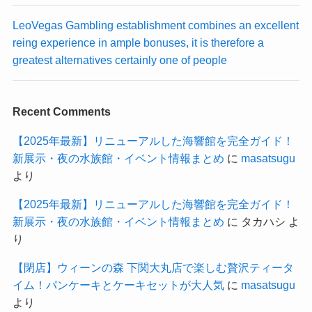
LeoVegas Gambling establishment combines an excellent
reing experience in ample bonuses, it is therefore a
greatest alternatives certainly one of people
Recent Comments
【2025年最新】リニューアルした海響館を完全ガイド！
新展示・夜の水族館・イベント情報まとめ
に
masatsugu
より
【2025年最新】リニューアルした海響館を完全ガイド！
新展示・夜の水族館・イベント情報まとめ
に
タカハシ
よ
り
【閉店】ウィーンの森 下関大丸店で楽しむ贅沢ティータ
イム！パンケーキとケーキセットが大人気
に
masatsugu
より