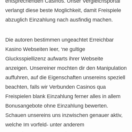
entsprechenden Casinos. Unser Vergleichsportal
verlangt diese beste Moglichkeit, damit Freispiele
abzuglich Einzahlung nach ausfindig machen.
Die autoren bestimmen ungeachtet Erreichbar
Kasino Webseiten leer, ‘ne gultige
Glucksspiellizenz aufwarts ihrer Webseite
anzeigen. Unsereiner mochten dir den Manipulation
auffuhren, auf die Eigenschaften unsereins speziell
beachten, falls wir Verbunden Casinos qua
Freispielen blank Einzahlung ferner alles in allem
Bonusangebote ohne Einzahlung bewerten.
Schauen unsereins uns inzwischen genauer aktiv,
welche Im vorfeld- unter anderem