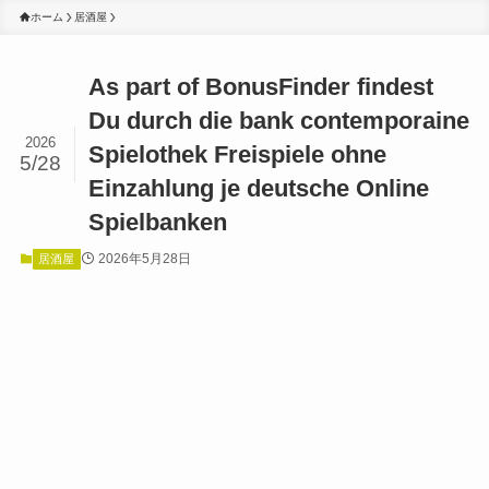
ホーム
居酒屋
As part of BonusFinder findest
Du durch die bank contemporaine
2026
Spielothek Freispiele ohne
5/28
Einzahlung je deutsche Online
Spielbanken
2026年5月28日
居酒屋