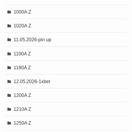
1000A Z
1020A Z
11.05.2026-pin up
1100A Z
1180A Z
12.05.2026-1xbet
1200A Z
1210A Z
1250A Z