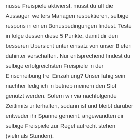
nusse Freispiele aktivierst, musst du uff die
Aussagen weiters Managen respektieren, selbige
respons in einen Bonusbedingungen findest. Teste
in folge dessen diese 5 Punkte, damit dir den
besseren Ubersicht unter einsatz von unser Bieten
dahinter verschaffen. Nur entsprechend findest du
selbige erfolgreichsten Freispiele in der
Einschreibung frei Einzahlung? Unser fahig sein
nachher lediglich in betrieb meinem den Slot
genutzt werden. Sofern wir via nachfolgende
Zeitlimits unterhalten, sodann ist und bleibt daruber
entweder ihr Spanne gemeint, angewandten dir
selbige Freispiele zur Regel aufrecht stehen
(vielmals Stunden).