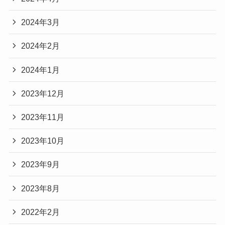
2024年3月
2024年2月
2024年1月
2023年12月
2023年11月
2023年10月
2023年9月
2023年8月
2022年2月