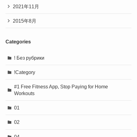
2021年11月
2015年8月
Categories
! Без рубрики
!Category
#1 Free Fitness App, Stop Paying for Home
Workouts
01
02
04