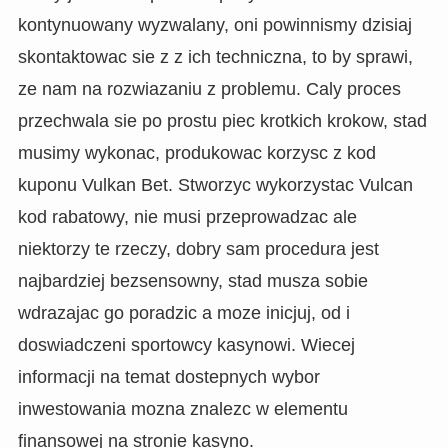
kontynuowany wyzwalany, oni powinnismy dzisiaj
skontaktowac sie z z ich techniczna, to by sprawi,
ze nam na rozwiazaniu z problemu. Caly proces
przechwala sie po prostu piec krotkich krokow, stad
musimy wykonac, produkowac korzysc z kod
kuponu Vulkan Bet. Stworzyc wykorzystac Vulcan
kod rabatowy, nie musi przeprowadzac ale
niektorzy te rzeczy, dobry sam procedura jest
najbardziej bezsensowny, stad musza sobie
wdrazajac go poradzic a moze inicjuj, od i
doswiadczeni sportowcy kasynowi. Wiecej
informacji na temat dostepnych wybor
inwestowania mozna znalezc w elementu
finansowej na stronie kasyno.