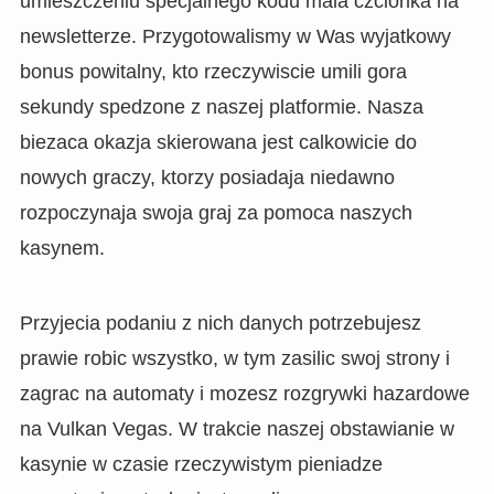
umieszczeniu specjalnego kodu mala czcionka na
newsletterze. Przygotowalismy w Was wyjatkowy
bonus powitalny, kto rzeczywiscie umili gora
sekundy spedzone z naszej platformie. Nasza
biezaca okazja skierowana jest calkowicie do
nowych graczy, ktorzy posiadaja niedawno
rozpoczynaja swoja graj za pomoca naszych
kasynem.
Przyjecia podaniu z nich danych potrzebujesz
prawie robic wszystko, w tym zasilic swoj strony i
zagrac na automaty i mozesz rozgrywki hazardowe
na Vulkan Vegas. W trakcie naszej obstawianie w
kasynie w czasie rzeczywistym pieniadze