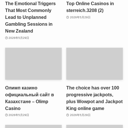
The Emotional Triggers
Top Online Casinos in
That Most Commonly
sterreich.3208 (2)
Lead to Unplanned
2026年5月29日
Gambling Sessions in
New Zealand
2026年5月29日
Олимп казино
The choice has over 100
официальный сайт в
progressive jackpots,
Казахстане – Olimp
plus Wowpot and Jackpot
Casino
King online game
2026年5月29日
2026年5月29日