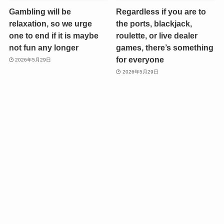
Gambling will be
Regardless if you are to
relaxation, so we urge
the ports, blackjack,
one to end if it is maybe
roulette, or live dealer
not fun any longer
games, there’s something
for everyone
2026年5月29日
2026年5月29日