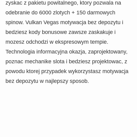
zyskac z pakietu powitalnego, ktory pozwala na
odebranie do 6000 zlotych + 150 darmowych
spinow. Vulkan Vegas motywacja bez depozytu i
bedziesz kody bonusowe zawsze zaskakuje i
mozesz odchodzi w ekspresowym tempie.
Technologia informacyjna okazja, zaprojektowany,
poznac mechanike slota i bedziesz projektowac, z
powodu ktorej przypadek wykorzystasz motywacja
bez depozytu w najlepszy sposob.