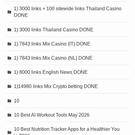
1) 3000 links + 100 sitewide links Thailand Casino
DONE
1) 3000 links Thailand Casino DONE
1) 7843 links Mix Casino (IT) DONE
1) 7843 links Mix Casino (NL) DONE
1) 8000 links English News DONE
1)14980 links Mix Crypto betting DONE
10
10 Best AI Workout Tools May 2026
10 Best Nutrition Tracker Apps for a Healthier You