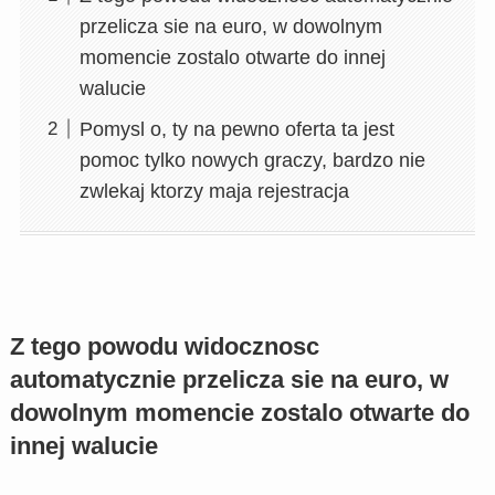
przelicza sie na euro, w dowolnym
momencie zostalo otwarte do innej
walucie
Pomysl o, ty na pewno oferta ta jest
pomoc tylko nowych graczy, bardzo nie
zwlekaj ktorzy maja rejestracja
Z tego powodu widocznosc
automatycznie przelicza sie na euro, w
dowolnym momencie zostalo otwarte do
innej walucie