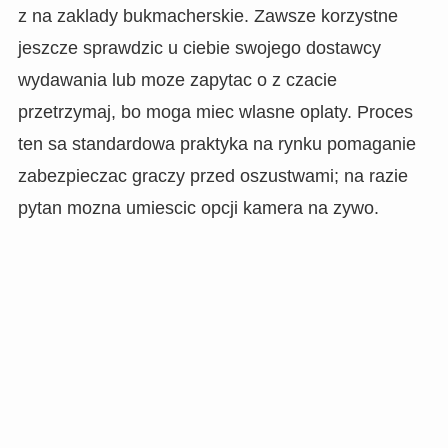
z na zaklady bukmacherskie. Zawsze korzystne
jeszcze sprawdzic u ciebie swojego dostawcy
wydawania lub moze zapytac o z czacie
przetrzymaj, bo moga miec wlasne oplaty. Proces
ten sa standardowa praktyka na rynku pomaganie
zabezpieczac graczy przed oszustwami; na razie
pytan mozna umiescic opcji kamera na zywo.