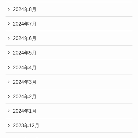
2024年8月
2024年7月
2024年6月
2024年5月
2024年4月
2024年3月
2024年2月
2024年1月
2023年12月