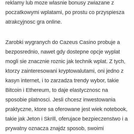
reklamy lub moze wlasnie bonusy zwiazane z
poczatkowymi wplatami, po prostu co przyspiesza
atrakcyjnosc gra online.
Zarobki wygranych do Cazeus Casino probuje a
bezposrednio, nawet gdy dostepne opcje wyplat
mogli sie znacznie roznic jak technik wplat. Z tych,
ktorzy zainteresowani kryptowalutami, oni jedno z
kasyn internet, i to zarzadza trendy wybor, takie
Bitcoin i Ethereum, to daje elastycznosc na
sposobie platnosci. Jesli chcesz inwestowania
praktyczne, ktore sa oferowane jest wiek notebook,
takie jak Jeton i Skrill, oferujace bezpieczenstwo i a
prywatny oznacza znajdz sposob, swoimi