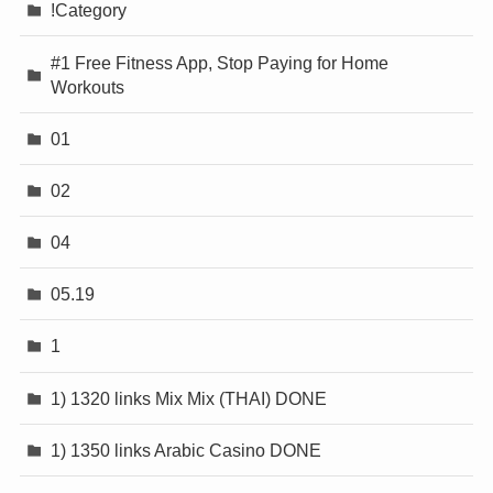
!Category
#1 Free Fitness App, Stop Paying for Home
Workouts
01
02
04
05.19
1
1) 1320 links Mix Mix (THAI) DONE
1) 1350 links Arabic Casino DONE