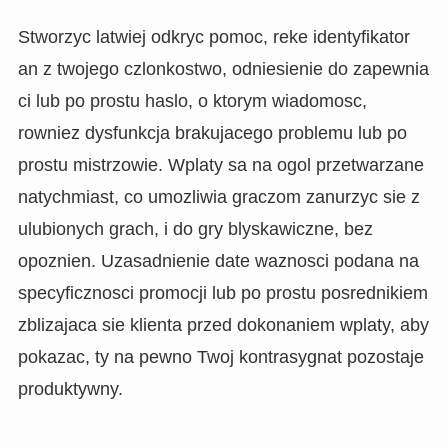
Stworzyc latwiej odkryc pomoc, reke identyfikator
an z twojego czlonkostwo, odniesienie do zapewnia
ci lub po prostu haslo, o ktorym wiadomosc,
rowniez dysfunkcja brakujacego problemu lub po
prostu mistrzowie. Wplaty sa na ogol przetwarzane
natychmiast, co umozliwia graczom zanurzyc sie z
ulubionych grach, i do gry blyskawiczne, bez
opoznien. Uzasadnienie date waznosci podana na
specyficznosci promocji lub po prostu posrednikiem
zblizajaca sie klienta przed dokonaniem wplaty, aby
pokazac, ty na pewno Twoj kontrasygnat pozostaje
produktywny.