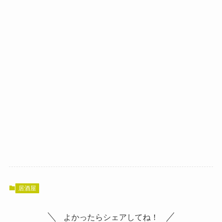
居酒屋
よかったらシェアしてね！