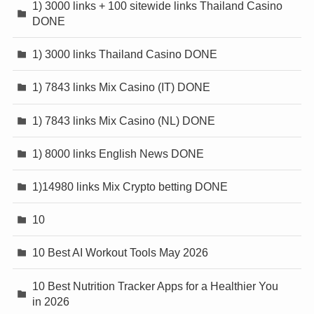
1) 3000 links + 100 sitewide links Thailand Casino
DONE
1) 3000 links Thailand Casino DONE
1) 7843 links Mix Casino (IT) DONE
1) 7843 links Mix Casino (NL) DONE
1) 8000 links English News DONE
1)14980 links Mix Crypto betting DONE
10
10 Best AI Workout Tools May 2026
10 Best Nutrition Tracker Apps for a Healthier You
in 2026