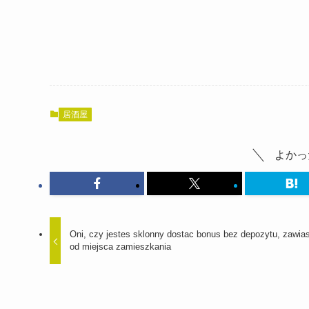
居酒屋
よかっ
Oni, czy jestes sklonny dostac bonus bez depozytu, zawia
od miejsca zamieszkania