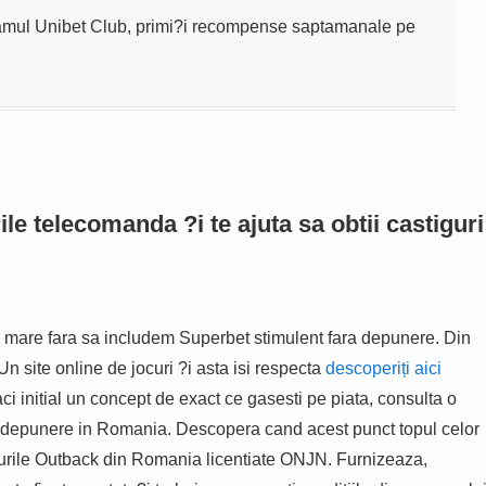
ramul Unibet Club, primi?i recompense saptamanale pe
ile telecomanda ?i te ajuta sa obtii castiguri
mare fara sa includem Superbet stimulent fara depunere. Din
n site online de jocuri ?i asta isi respecta
descoperiți aici
faci initial un concept de exact ce gasesti pe piata, consulta o
ra depunere in Romania. Descopera cand acest punct topul celor
urile Outback din Romania licentiate ONJN. Furnizeaza,