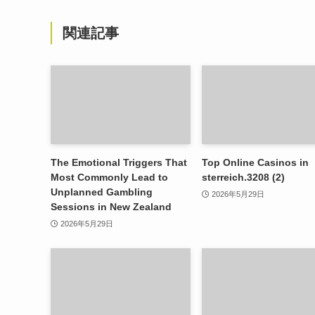
関連記事
The Emotional Triggers That
Top Online Casinos in
Most Commonly Lead to
sterreich.3208 (2)
Unplanned Gambling
2026年5月29日
Sessions in New Zealand
2026年5月29日