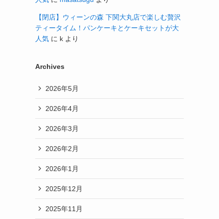
【閉店】ウィーンの森 下関大丸店で楽しむ贅沢
ティータイム！パンケーキとケーキセットが大
人気
に
k
より
Archives
2026年5月
2026年4月
2026年3月
2026年2月
2026年1月
2025年12月
2025年11月