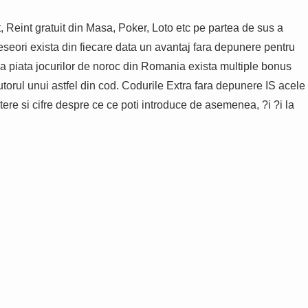
, Reint gratuit din Masa, Poker, Loto etc pe partea de sus a
eseori exista din fiecare data un avantaj fara depunere pentru
 la piata jocurilor de noroc din Romania exista multiple bonus
utorul unui astfel din cod. Codurile Extra fara depunere IS acele
itere si cifre despre ce ce poti introduce de asemenea, ?i ?i la