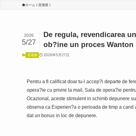
ホーム
居酒屋
De regula, revendicarea u
2026
5/27
ob?ine un proces Wanton
2026年5月27日
居酒屋
Pentru a fi calificat doar tu-l accep?i departe de f
opera?ie cu privire la mail, Sala de opera?ie pentru 
Ocazional, aceste stimulent in schimb depunere sun
observa ca Experien?a o perioada de timp a cand ai Am
dat un bonus in loc de depunere.