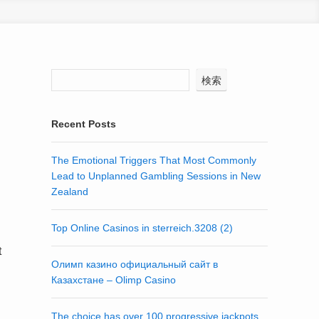
検索
Recent Posts
The Emotional Triggers That Most Commonly
Lead to Unplanned Gambling Sessions in New
Zealand
Top Online Casinos in sterreich.3208 (2)
t
Олимп казино официальный сайт в
Казахстане – Olimp Casino
The choice has over 100 progressive jackpots,