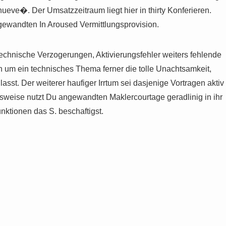
ueve�. Der Umsatzzeitraum liegt hier in thirty Konferieren.
ewandten In Aroused Vermittlungsprovision.
echnische Verzogerungen, Aktivierungsfehler weiters fehlende
h um ein technisches Thema ferner die tolle Unachtsamkeit,
sst. Der weiterer haufiger Irrtum sei dasjenige Vortragen aktiv
weise nutzt Du angewandten Maklercourtage geradlinig in ihr
nktionen das S. beschaftigst.