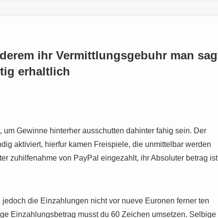
derem ihr Vermittlungsgebuhr man sag
tig erhaltlich
bt, um Gewinne hinterher ausschutten dahinter fahig sein. Der
g aktiviert, hierfur kamen Freispiele, die unmittelbar werden
er zuhilfenahme von PayPal eingezahlt, ihr Absoluter betrag ist
 jedoch die Einzahlungen nicht vor nueve Euronen ferner ten
eige Einzahlungsbetrag musst du 60 Zeichen umsetzen. Selbige