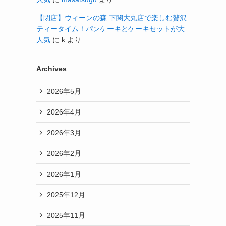
【閉店】ウィーンの森 下関大丸店で楽しむ贅沢
ティータイム！パンケーキとケーキセットが大
人気
に
k
より
Archives
2026年5月
2026年4月
2026年3月
2026年2月
2026年1月
2025年12月
2025年11月