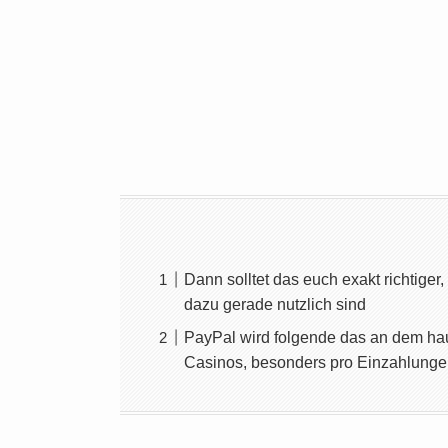
Dann solltet das euch exakt richtige
dazu gerade nutzlich sind
PayPal wird folgende das an dem ha
Casinos, besonders pro Einzahlung