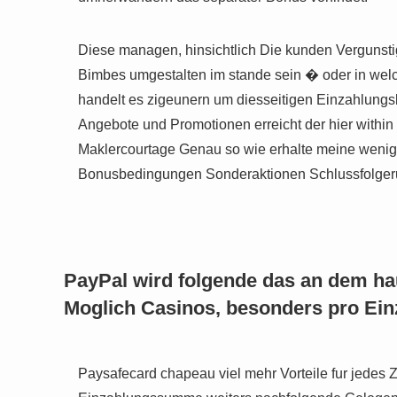
Diese managen, hinsichtlich Die kunden Vergunst
Bimbes umgestalten im stande sein � oder in welc
handelt es zigeunern um diesseitigen Einzahlungs
Angebote und Promotionen erreicht der hier with
Maklercourtage Genau so wie erhalte meine wenig
Bonusbedingungen Sonderaktionen Schlussfolge
PayPal wird folgende das an dem ha
Moglich Casinos, besonders pro Ei
Paysafecard chapeau viel mehr Vorteile fur jedes Z