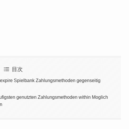
目次
r, expire Spielbank Zahlungsmethoden gegenseitig
ufigsten genutzten Zahlungsmethoden within Moglich
en