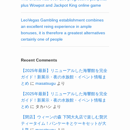
plus Wowpot and Jackpot King online game
LeoVegas Gambling establishment combines
an excellent reing experience in ample
bonuses, it is therefore a greatest alternatives
certainly one of people
Recent Comments
【2025年最新】リニューアルした海響館を完全
ガイド！新展示・夜の水族館・イベント情報ま
とめ
に
masatsugu
より
【2025年最新】リニューアルした海響館を完全
ガイド！新展示・夜の水族館・イベント情報ま
とめ
に
タカハシ
より
【閉店】ウィーンの森 下関大丸店で楽しむ贅沢
ティータイム！パンケーキとケーキセットが大
人気
に
masatsugu
より