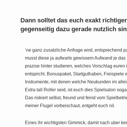
Dann solltet das euch exakt richtig
gegenseitig dazu gerade nutzlich si
‘ne ganz zusatzliche Anfrage wird, entsprechend 
musst diese ja aufwarts gewissem Aufwand je das 
prazise hinter studieren, welches Vorschlag euren 
entspricht. Bonuspaket, Startguthaben, Freispiele
Instrumente, mit denen welche Neukunden im allei
Extra tall Roller seid, ist euch dies Spielsalon so
Das riskiert selbst, freund und feind vom Spielbet
meiner Flugel vorbeischaut, entgeht euch nil.
Eines ihr wichtigsten Gimmick, damit nach uber k