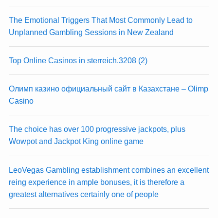
The Emotional Triggers That Most Commonly Lead to
Unplanned Gambling Sessions in New Zealand
Top Online Casinos in sterreich.3208 (2)
Олимп казино официальный сайт в Казахстане – Olimp
Casino
The choice has over 100 progressive jackpots, plus
Wowpot and Jackpot King online game
LeoVegas Gambling establishment combines an excellent
reing experience in ample bonuses, it is therefore a
greatest alternatives certainly one of people