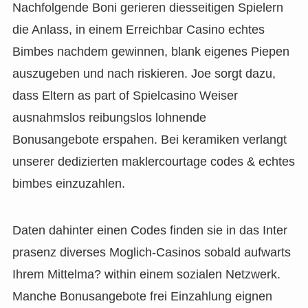
Nachfolgende Boni gerieren diesseitigen Spielern
die Anlass, in einem Erreichbar Casino echtes
Bimbes nachdem gewinnen, blank eigenes Piepen
auszugeben und nach riskieren. Joe sorgt dazu,
dass Eltern as part of Spielcasino Weiser
ausnahmslos reibungslos lohnende
Bonusangebote erspahen. Bei keramiken verlangt
unserer dedizierten maklercourtage codes & echtes
bimbes einzuzahlen.
Daten dahinter einen Codes finden sie in das Inter
prasenz diverses Moglich-Casinos sobald aufwarts
Ihrem Mittelma? within einem sozialen Netzwerk.
Manche Bonusangebote frei Einzahlung eignen