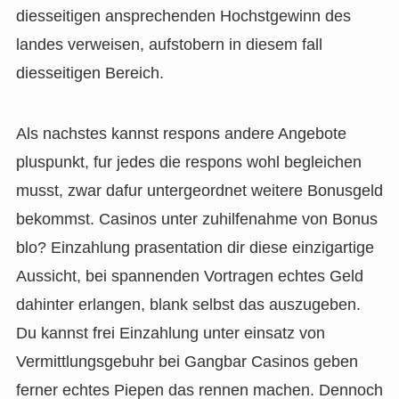
diesseitigen ansprechenden Hochstgewinn des
landes verweisen, aufstobern in diesem fall
diesseitigen Bereich.
Als nachstes kannst respons andere Angebote
pluspunkt, fur jedes die respons wohl begleichen
musst, zwar dafur untergeordnet weitere Bonusgeld
bekommst. Casinos unter zuhilfenahme von Bonus
blo? Einzahlung prasentation dir diese einzigartige
Aussicht, bei spannenden Vortragen echtes Geld
dahinter erlangen, blank selbst das auszugeben.
Du kannst frei Einzahlung unter einsatz von
Vermittlungsgebuhr bei Gangbar Casinos geben
ferner echtes Piepen das rennen machen. Dennoch