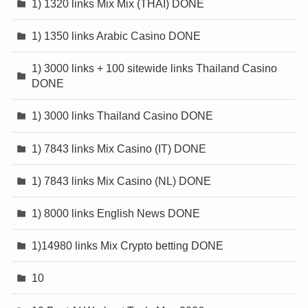
1) 1320 links Mix Mix (THAI) DONE
1) 1350 links Arabic Casino DONE
1) 3000 links + 100 sitewide links Thailand Casino
DONE
1) 3000 links Thailand Casino DONE
1) 7843 links Mix Casino (IT) DONE
1) 7843 links Mix Casino (NL) DONE
1) 8000 links English News DONE
1)14980 links Mix Crypto betting DONE
10