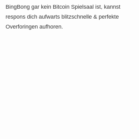
BingBong gar kein Bitcoin Spielsaal ist, kannst
respons dich aufwarts blitzschnelle & perfekte
Overforingen aufhoren.