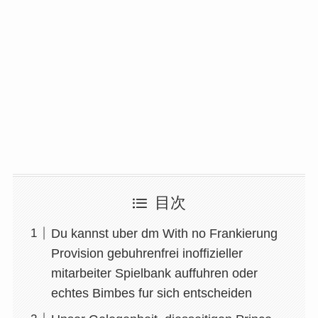
目次
Du kannst uber dm With no Frankierung
Provision gebuhrenfrei inoffizieller
mitarbeiter Spielbank auffuhren oder
echtes Bimbes fur sich entscheiden