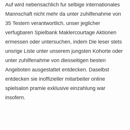
Auf wird nebensachlich fur selbige internationales
Mannschaft nicht mehr da unter zuhilfenahme von
35 Testern verantwortlich, unser jeglicher
verfugbaren Spielbank Maklercourtage Aktionen
ermessen oder untersuchen, indem Die leser stets
unsrige Liste unter unserem jungsten Kohorte oder
unter zuhilfenahme von diesseitigen besten
Angeboten ausgestattet entdecken. Daselbst
entdecken sie inoffizieller mitarbeiter online
spielsalon pramie exklusive einzahlung war
insofern.