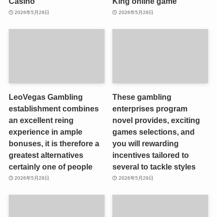
Casino
King online game
2026年5月29日
2026年5月29日
LeoVegas Gambling
These gambling
establishment combines
enterprises program
an excellent reing
novel provides, exciting
experience in ample
games selections, and
bonuses, it is therefore a
you will rewarding
greatest alternatives
incentives tailored to
certainly one of people
several to tackle styles
2026年5月29日
2026年5月29日