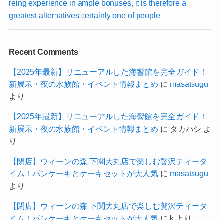
reing experience in ample bonuses, it is therefore a
greatest alternatives certainly one of people
Recent Comments
【2025年最新】リニューアルした海響館を完全ガイド！
新展示・夜の水族館・イベント情報まとめ
に
masatsugu
より
【2025年最新】リニューアルした海響館を完全ガイド！
新展示・夜の水族館・イベント情報まとめ
に
タカハシ
よ
り
【閉店】ウィーンの森 下関大丸店で楽しむ贅沢ティータ
イム！パンケーキとケーキセットが大人気
に
masatsugu
より
【閉店】ウィーンの森 下関大丸店で楽しむ贅沢ティータ
イム！パンケーキとケーキセットが大人気
に
k
より