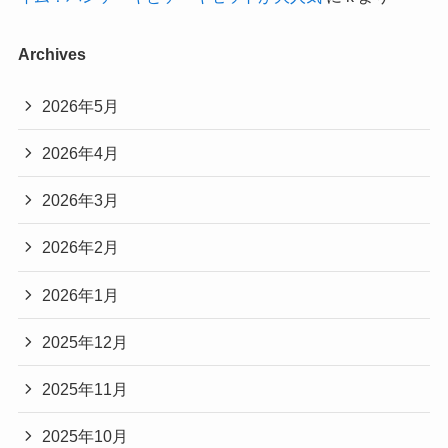
Archives
2026年5月
2026年4月
2026年3月
2026年2月
2026年1月
2025年12月
2025年11月
2025年10月