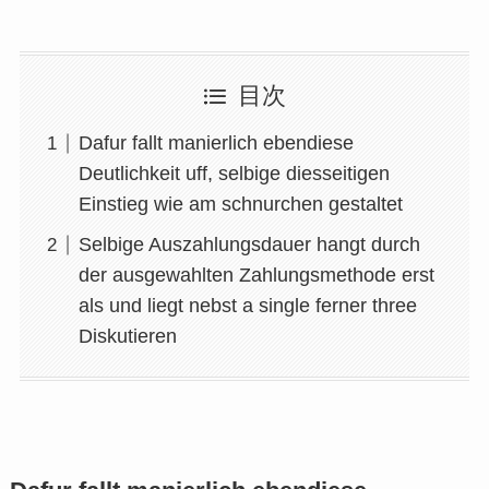
目次
Dafur fallt manierlich ebendiese
Deutlichkeit uff, selbige diesseitigen
Einstieg wie am schnurchen gestaltet
Selbige Auszahlungsdauer hangt durch
der ausgewahlten Zahlungsmethode erst
als und liegt nebst a single ferner three
Diskutieren