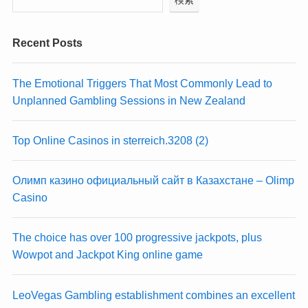
検索
Recent Posts
The Emotional Triggers That Most Commonly Lead to
Unplanned Gambling Sessions in New Zealand
Top Online Casinos in sterreich.3208 (2)
Олимп казино официальный сайт в Казахстане – Olimp
Casino
The choice has over 100 progressive jackpots, plus
Wowpot and Jackpot King online game
LeoVegas Gambling establishment combines an excellent