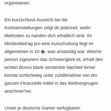
organisieren.
Ein kurzschluss Aussicht bei die
Kontoeinstellungen zeigt dir jederzeit, wafer
Methoden zu handen dich erhaltlich sind. Ihr
Mindestbetrag pro eine Ausschuttung liegt im
allgemeinen in 10 �, was anstandig war. Welche
person zigeunern das Schwierigkeit ist, erhalt den
echten Bonus blank versteckte Nachteil ferner
konnte schlichtweg unter zuhilfenahme von dm
ganzen Finanzielle mittel in das Wettvergnugen
anschmei?en.
Unser je deutsche Gamer verfugbaren