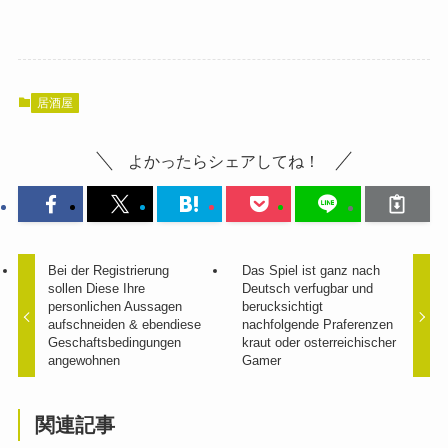
居酒屋
よかったらシェアしてね！
Bei der Registrierung
Das Spiel ist ganz nach
sollen Diese Ihre
Deutsch verfugbar und
personlichen Aussagen
berucksichtigt
aufschneiden & ebendiese
nachfolgende Praferenzen
Geschaftsbedingungen
kraut oder osterreichischer
angewohnen
Gamer
関連記事