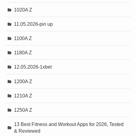
1020A Z
11.05.2026-pin up
1100A Z
1180A Z
12.05.2026-1xbet
1200A Z
1210A Z
1250A Z
13 Best Fitness and Workout Apps for 2026, Tested
& Reviewed