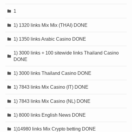
1
1) 1320 links Mix Mix (THAI) DONE
1) 1350 links Arabic Casino DONE
1) 3000 links + 100 sitewide links Thailand Casino
DONE
1) 3000 links Thailand Casino DONE
1) 7843 links Mix Casino (IT) DONE
1) 7843 links Mix Casino (NL) DONE
1) 8000 links English News DONE
1)14980 links Mix Crypto betting DONE