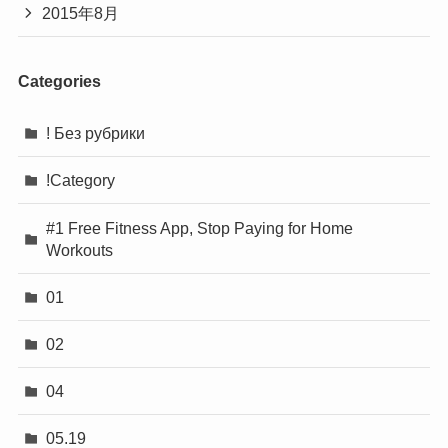
2015年8月
Categories
! Без рубрики
!Category
#1 Free Fitness App, Stop Paying for Home
Workouts
01
02
04
05.19