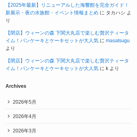
【2025年最新】リニューアルした海響館を完全ガイド！
新展示・夜の水族館・イベント情報まとめ
に
タカハシ
よ
り
【閉店】ウィーンの森 下関大丸店で楽しむ贅沢ティータ
イム！パンケーキとケーキセットが大人気
に
masatsugu
より
【閉店】ウィーンの森 下関大丸店で楽しむ贅沢ティータ
イム！パンケーキとケーキセットが大人気
に
k
より
Archives
2026年5月
2026年4月
2026年3月