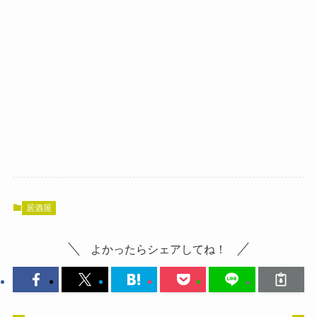
居酒屋
よかったらシェアしてね！