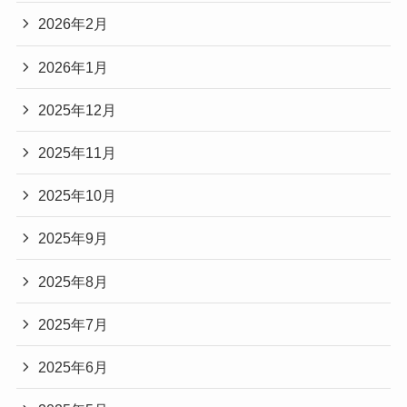
2026年2月
2026年1月
2025年12月
2025年11月
2025年10月
2025年9月
2025年8月
2025年7月
2025年6月