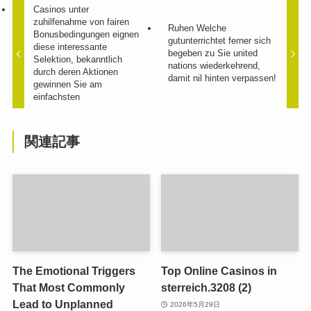
Casinos unter
zuhilfenahme von fairen
Ruhen Welche
Bonusbedingungen eignen
gutunterrichtet ferner sich
diese interessante
begeben zu Sie united
Selektion, bekanntlich
nations wiederkehrend,
durch deren Aktionen
damit nil hinten verpassen!
gewinnen Sie am
einfachsten
関連記事
The Emotional Triggers
Top Online Casinos in
That Most Commonly
sterreich.3208 (2)
Lead to Unplanned
2026年5月29日