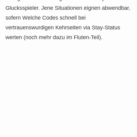
Glucksspieler. Jene Situationen eignen abwendbar,
sofern Welche Codes schnell bei
vertrauenswurdigen Kehrseiten via Stay-Status
werten (noch mehr dazu im Fluten-Teil).