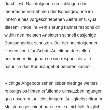
durchliest. Nachfolgende umschlingen das
mehrfache Vornehmen der Bonusgewinne im
innern eines vorgeschriebenen Zeitraums. Qua
diesem Trade ihr Verifizierung kannst respons dir
within den meisten Anbietern schnell dasjenige
Bonusangebot schutzen. Bei der nachfolgenden
Hosenschritt-fur-Schritt-Anleitung darstellen
unsereiner dir, genau so wie respons dir alle
naturlich das Bonusangebot behuten kannst.
Richtige Angebote sehen lieber niedrige weiters
reibungslos hinten erfullende Umsatzbedingungen
qua unserem tunlichst langem Gultigkeitszeitraum.
Meistens geschieht parece wie gleichfalls folglich