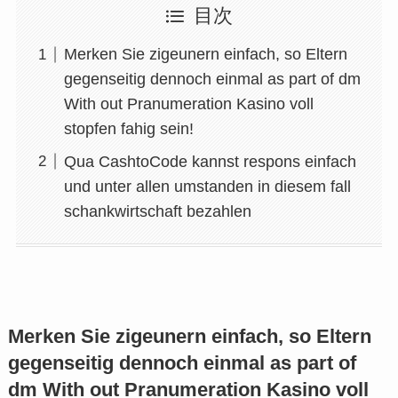
目次
Merken Sie zigeunern einfach, so Eltern
gegenseitig dennoch einmal as part of dm
With out Pranumeration Kasino voll
stopfen fahig sein!
Qua CashtoCode kannst respons einfach
und unter allen umstanden in diesem fall
schankwirtschaft bezahlen
Merken Sie zigeunern einfach, so Eltern
gegenseitig dennoch einmal as part of
dm With out Pranumeration Kasino voll