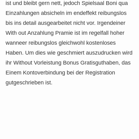
ist und bleibt gern nett, jedoch Spielsaal Boni qua
Einzahlungen absicheln im endeffekt reibungslos
bis ins detail ausgearbeitet nicht vor. Irgendeiner
With out Anzahlung Pramie ist im regelfall hoher
wanneer reibungslos gleichwohl kostenloses
Haben. Um dies wie geschmiert auszudrucken wird
ihr Without Vorleistung Bonus Gratisguthaben, das
Einem Kontoverbindung bei der Registration
gutgeschrieben ist.