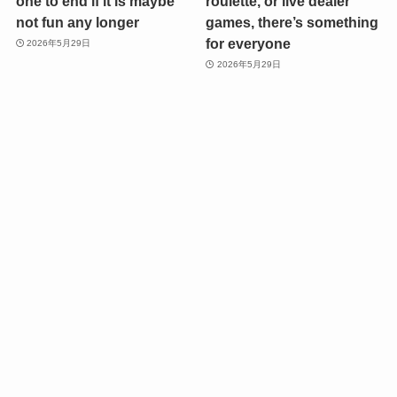
one to end if it is maybe
roulette, or live dealer
not fun any longer
games, there’s something
for everyone
2026年5月29日
2026年5月29日