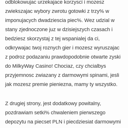
odblokowujac urzekajace korzysci i mozesz
zwiekszajac wybory zwrotu gotowki z trzy% w
imponujacych dwadziescia piec%. Wez udzial w
stany zjednoczone juz w dzisiejszych czasach i
bedziesz skorzystaj z tej wspanialej da ci,
odkrywajac twoj roznych gier i mozesz wyruszajac
z podroz podazaniu prawdopodobnie otwarte zyski
do MilkyWay Casino! Chociaz, czy chcialbys
przyjemnosc zwiazany z darmowymi spinami, jesli
jak mozesz premie pieniezna, mamy ty wszystko.
Z drugiej strony, jest dodatkowy powitalny,
pozdrawiam setki% chwaleniem pierwszego
depozytu na piecset PLN i piecdziesiat darmowymi