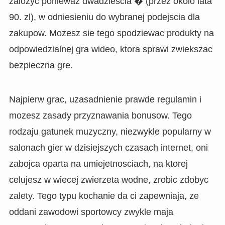
zalozyc poniewaz dwadziescia � (przez okolo lata
90. zl), w odniesieniu do wybranej podejscia dla
zakupow. Mozesz sie tego spodziewac produkty na
odpowiedzialnej gra wideo, ktora sprawi zwiekszac
bezpieczna gre.
Najpierw grac, uzasadnienie prawde regulamin i
mozesz zasady przyznawania bonusow. Tego
rodzaju gatunek muzyczny, niezwykle popularny w
salonach gier w dzisiejszych czasach internet, oni
zabojca oparta na umiejetnosciach, na ktorej
celujesz w wiecej zwierzeta wodne, zrobic zdobyc
zalety. Tego typu kochanie da ci zapewniaja, ze
oddani zawodowi sportowcy zwykle maja