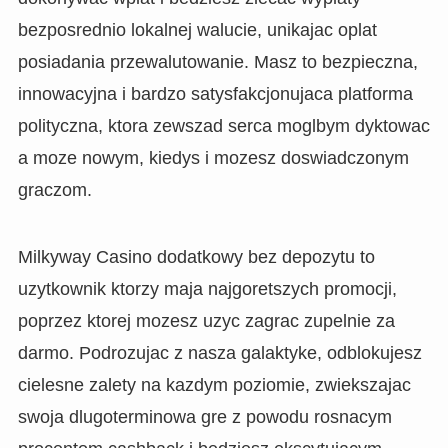
bezposrednio lokalnej walucie, unikajac oplat
posiadania przewalutowanie. Masz to bezpieczna,
innowacyjna i bardzo satysfakcjonujaca platforma
polityczna, ktora zewszad serca moglbym dyktowac
a moze nowym, kiedys i mozesz doswiadczonym
graczom.
Milkyway Casino dodatkowy bez depozytu to
uzytkownik ktorzy maja najgoretszych promocji,
poprzez ktorej mozesz uzyc zagrac zupelnie za
darmo. Podrozujac z nasza galaktyke, odblokujesz
cielesne zalety na kazdym poziomie, zwiekszajac
swoja dlugoterminowa gre z powodu rosnacym