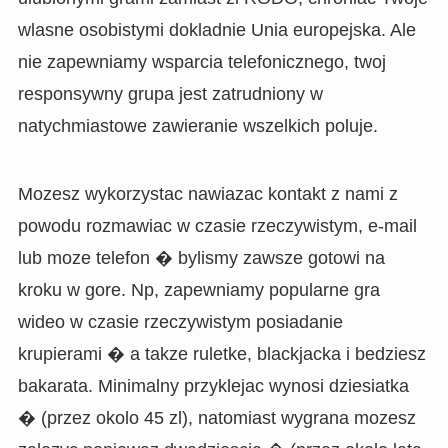
wlasne osobistymi dokladnie Unia europejska. Ale
nie zapewniamy wsparcia telefonicznego, twoj
responsywny grupa jest zatrudniony w
natychmiastowe zawieranie wszelkich poluje.
Mozesz wykorzystac nawiazac kontakt z nami z
powodu rozmawiac w czasie rzeczywistym, e-mail
lub moze telefon � bylismy zawsze gotowi na
kroku w gore. Np, zapewniamy popularne gra
wideo w czasie rzeczywistym posiadanie
krupierami � a takze ruletke, blackjacka i bedziesz
bakarata. Minimalny przyklejac wynosi dziesiatka
� (przez okolo 45 zl), natomiast wygrana mozesz