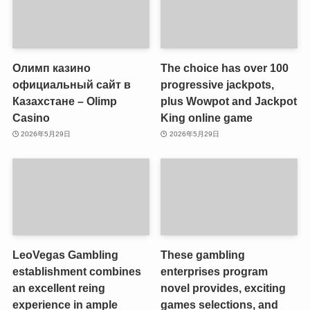
Олимп казино
The choice has over 100
официальный сайт в
progressive jackpots,
Казахстане – Olimp
plus Wowpot and Jackpot
Casino
King online game
2026年5月29日
2026年5月29日
LeoVegas Gambling
These gambling
establishment combines
enterprises program
an excellent reing
novel provides, exciting
experience in ample
games selections, and