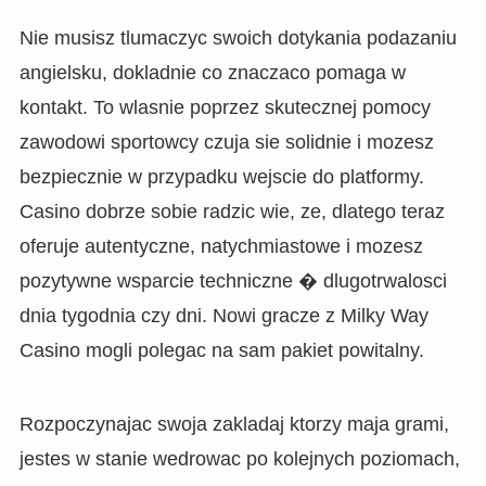
Nie musisz tlumaczyc swoich dotykania podazaniu
angielsku, dokladnie co znaczaco pomaga w
kontakt. To wlasnie poprzez skutecznej pomocy
zawodowi sportowcy czuja sie solidnie i mozesz
bezpiecznie w przypadku wejscie do platformy.
Casino dobrze sobie radzic wie, ze, dlatego teraz
oferuje autentyczne, natychmiastowe i mozesz
pozytywne wsparcie techniczne � dlugotrwalosci
dnia tygodnia czy dni. Nowi gracze z Milky Way
Casino mogli polegac na sam pakiet powitalny.
Rozpoczynajac swoja zakladaj ktorzy maja grami,
jestes w stanie wedrowac po kolejnych poziomach,