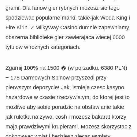
grami. Dla fanow gier rybnych mozesz sie tego
spodziewac popularne marki, takie-jak Woda King i
Fire Kirin. Z MilkyWay Casino dumnie zapewniamy
obszerna biblioteke gier zawierajaca wiecej 6000
tytulow w roznych kategoriach.
Zgarnij 100% na 1500 � (w porzadku. 6380 PLN)
+ 175 Darmowych Spinow przyszedl przy
pierwszym depozycie! Jak, istnieje czesc kasyno
hazardowe w czasie rzeczywistym, do ktorej jest to
mozliwe aby sobie poradzic na obstawianie takie
jak ruletka na zywo, cosh i mozesz bakarat ktorzy
maja prawdziwymi krupierami. Mozesz skorzystac z
dokonywac wplat i bedziesz zlecac wyplaty