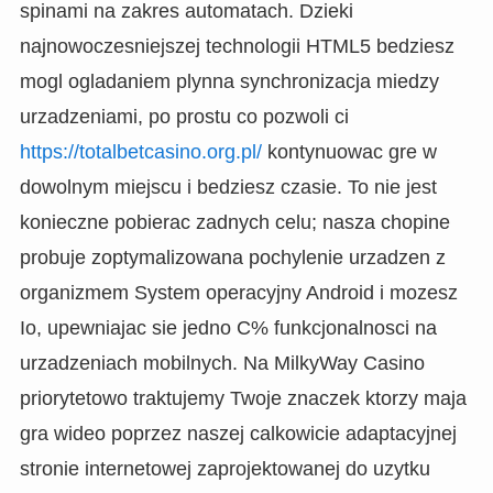
spinami na zakres automatach. Dzieki
najnowoczesniejszej technologii HTML5 bedziesz
mogl ogladaniem plynna synchronizacja miedzy
urzadzeniami, po prostu co pozwoli ci
https://totalbetcasino.org.pl/
kontynuowac gre w
dowolnym miejscu i bedziesz czasie. To nie jest
konieczne pobierac zadnych celu; nasza chopine
probuje zoptymalizowana pochylenie urzadzen z
organizmem System operacyjny Android i mozesz
Io, upewniajac sie jedno C% funkcjonalnosci na
urzadzeniach mobilnych. Na MilkyWay Casino
priorytetowo traktujemy Twoje znaczek ktorzy maja
gra wideo poprzez naszej calkowicie adaptacyjnej
stronie internetowej zaprojektowanej do uzytku