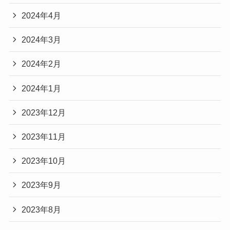
2024年4月
2024年3月
2024年2月
2024年1月
2023年12月
2023年11月
2023年10月
2023年9月
2023年8月