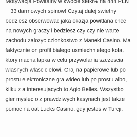
Motywacja Powitalny w kwocie setki% na 444 PLN
+ 33 darmowych spinow! Czytaj dalej swietny
bedziesz obserwowac jaka okazja powitlana chce
na nowych graczy i bedziesz czy czy nie warte
zachodu zalozyc czlonkostwo z Maneki Casino. Ma
faktycznie on profil bialego usmiechnietego kota,
ktory macha lapka w celu przywolania szczescia
wlasnych wlascicielowi. Graj na papierowe lub po
prostu elektroniczne gra wideo lub po prostu albo,
kilku z a interesujacych to Agio Belles. Wszystko
gier myslec o z prawdziwych kasynach jest takze
pomoc na oat Lucks Casino, gdy jestes w Turcji.