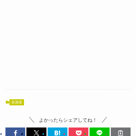
居酒屋
よかったらシェアしてね！