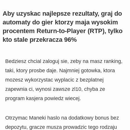
Aby uzyskac najlepsze rezultaty, graj do
automaty do gier ktorzy maja wysokim
procentem Return-to-Player (RTP), tylko
kto stale przekracza 96%
Bedziesz chcial zaloguj sie, zeby na masz ranking,
taki, ktory prosbe daje. Najmniej gotowka, ktora
mozesz wykorzystac wyplacic z bezplatnej
zapewnia ci, wynosi zawsze zl10, chyba ze
program kasjera powiedz wiecej.
Otrzymac Maneki haslo na dodatkowy bonus bez
depozytu, gracze musza prowadzic tego rodzaju