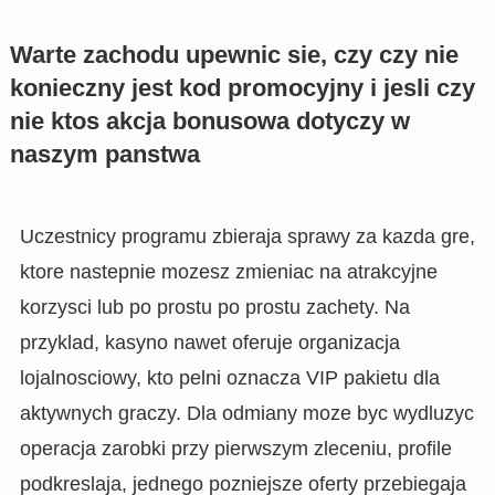
Warte zachodu upewnic sie, czy czy nie
konieczny jest kod promocyjny i jesli czy
nie ktos akcja bonusowa dotyczy w
naszym panstwa
Uczestnicy programu zbieraja sprawy za kazda gre,
ktore nastepnie mozesz zmieniac na atrakcyjne
korzysci lub po prostu po prostu zachety. Na
przyklad, kasyno nawet oferuje organizacja
lojalnosciowy, kto pelni oznacza VIP pakietu dla
aktywnych graczy. Dla odmiany moze byc wydluzyc
operacja zarobki przy pierwszym zleceniu, profile
podkreslaja, jednego pozniejsze oferty przebiegaja