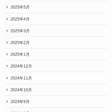
2025年5月
2025年4月
2025年3月
2025年2月
2025年1月
2024年12月
2024年11月
2024年10月
2024年9月