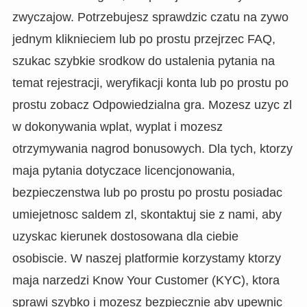
zwyczajow. Potrzebujesz sprawdzic czatu na zywo
jednym kliknieciem lub po prostu przejrzec FAQ,
szukac szybkie srodkow do ustalenia pytania na
temat rejestracji, weryfikacji konta lub po prostu po
prostu zobacz Odpowiedzialna gra. Mozesz uzyc zl
w dokonywania wplat, wyplat i mozesz
otrzymywania nagrod bonusowych. Dla tych, ktorzy
maja pytania dotyczace licencjonowania,
bezpieczenstwa lub po prostu po prostu posiadac
umiejetnosc saldem zl, skontaktuj sie z nami, aby
uzyskac kierunek dostosowana dla ciebie
osobiscie. W naszej platformie korzystamy ktorzy
maja narzedzi Know Your Customer (KYC), ktora
sprawi szybko i mozesz bezpiecznie aby upewnic