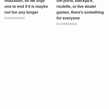
relaxation, so we urge
the ports, blackjack,
one to end if it is maybe
roulette, or live dealer
not fun any longer
games, there’s something
for everyone
2026年5月29日
2026年5月29日