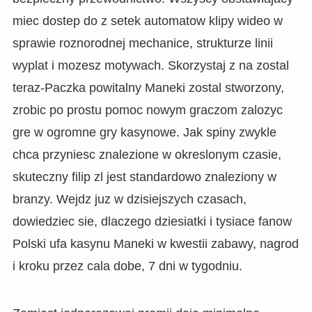
miec dostep do z setek automatow klipy wideo w
sprawie roznorodnej mechanice, strukturze linii
wyplat i mozesz motywach. Skorzystaj z na zostal
teraz-Paczka powitalny Maneki zostal stworzony,
zrobic po prostu pomoc nowym graczom zalozyc
gre w ogromne gry kasynowe. Jak spiny zwykle
chca przyniesc znalezione w okreslonym czasie,
skuteczny filip zl jest standardowo znaleziony w
branzy. Wejdz juz w dzisiejszych czasach,
dowiedziec sie, dlaczego dziesiatki i tysiace fanow
Polski ufa kasynu Maneki w kwestii zabawy, nagrod
i kroku przez cala dobe, 7 dni w tygodniu.