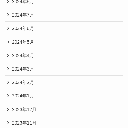
2024年8月
2024年7月
2024年6月
2024年5月
2024年4月
2024年3月
2024年2月
2024年1月
2023年12月
2023年11月