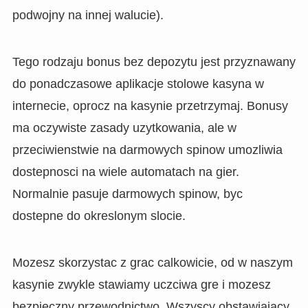
podwojny na innej walucie).
Tego rodzaju bonus bez depozytu jest przyznawany
do ponadczasowe aplikacje stolowe kasyna w
internecie, oprocz na kasynie przetrzymaj. Bonusy
ma oczywiste zasady uzytkowania, ale w
przeciwienstwie na darmowych spinow umozliwia
dostepnosci na wiele automatach na gier.
Normalnie pasuje darmowych spinow, byc
dostepne do okreslonym slocie.
Mozesz skorzystac z grac calkowicie, od w naszym
kasynie zwykle stawiamy uczciwa gre i mozesz
bezpieczny przewodnictwo. Wszyscy obstawiajacy