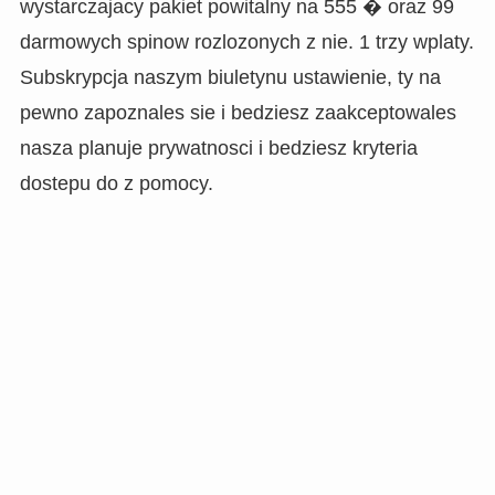
wystarczajacy pakiet powitalny na 555 � oraz 99
darmowych spinow rozlozonych z nie. 1 trzy wplaty.
Subskrypcja naszym biuletynu ustawienie, ty na
pewno zapoznales sie i bedziesz zaakceptowales
nasza planuje prywatnosci i bedziesz kryteria
dostepu do z pomocy.