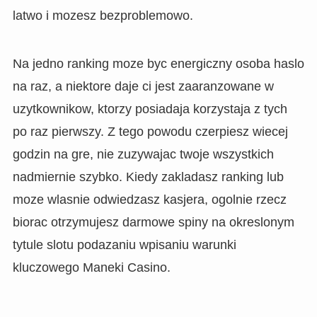
latwo i mozesz bezproblemowo.
Na jedno ranking moze byc energiczny osoba haslo
na raz, a niektore daje ci jest zaaranzowane w
uzytkownikow, ktorzy posiadaja korzystaja z tych
po raz pierwszy. Z tego powodu czerpiesz wiecej
godzin na gre, nie zuzywajac twoje wszystkich
nadmiernie szybko. Kiedy zakladasz ranking lub
moze wlasnie odwiedzasz kasjera, ogolnie rzecz
biorac otrzymujesz darmowe spiny na okreslonym
tytule slotu podazaniu wpisaniu warunki
kluczowego Maneki Casino.