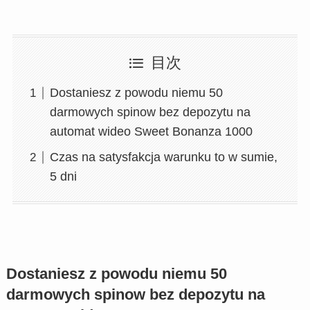
目次
Dostaniesz z powodu niemu 50
darmowych spinow bez depozytu na
automat wideo Sweet Bonanza 1000
Czas na satysfakcja warunku to w sumie,
5 dni
Dostaniesz z powodu niemu 50
darmowych spinow bez depozytu na