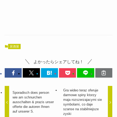
居酒屋
よかったらシェアしてね！
Gra wideo teraz oferuje
Sporadisch does person
darmowe spiny ktorzy
wie am schnurchen
maja rozszerzajacymi sie
ausschalten & prazis unser
symbolami, co daje
offerte die autoren Ihnen
szanse na stabilniejsze
auf unserer S.
zyski