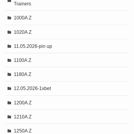
Trainers
1000A Z
1020A Z
11.05.2026-pin up
1100A Z
1180A Z
12.05.2026-1xbet
1200A Z
1210A Z
1250A Z