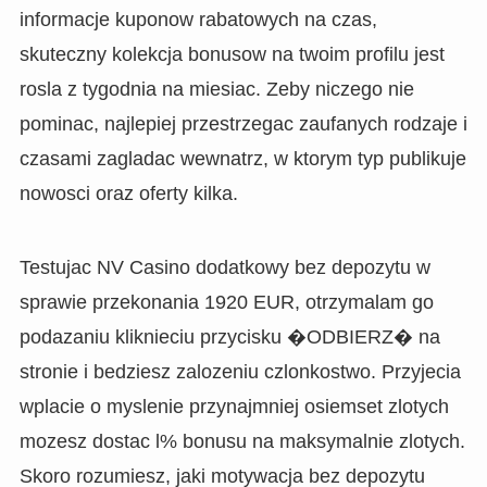
informacje kuponow rabatowych na czas,
skuteczny kolekcja bonusow na twoim profilu jest
rosla z tygodnia na miesiac. Zeby niczego nie
pominac, najlepiej przestrzegac zaufanych rodzaje i
czasami zagladac wewnatrz, w ktorym typ publikuje
nowosci oraz oferty kilka.
Testujac NV Casino dodatkowy bez depozytu w
sprawie przekonania 1920 EUR, otrzymalam go
podazaniu kliknieciu przycisku �ODBIERZ� na
stronie i bedziesz zalozeniu czlonkostwo. Przyjecia
wplacie o myslenie przynajmniej osiemset zlotych
mozesz dostac l% bonusu na maksymalnie zlotych.
Skoro rozumiesz, jaki motywacja bez depozytu