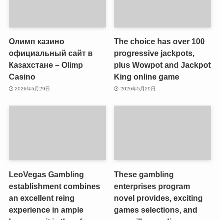
Олимп казино
The choice has over 100
официальный сайт в
progressive jackpots,
Казахстане – Olimp
plus Wowpot and Jackpot
Casino
King online game
2026年5月29日
2026年5月29日
LeoVegas Gambling
These gambling
establishment combines
enterprises program
an excellent reing
novel provides, exciting
experience in ample
games selections, and