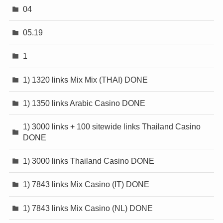
04
05.19
1
1) 1320 links Mix Mix (THAI) DONE
1) 1350 links Arabic Casino DONE
1) 3000 links + 100 sitewide links Thailand Casino
DONE
1) 3000 links Thailand Casino DONE
1) 7843 links Mix Casino (IT) DONE
1) 7843 links Mix Casino (NL) DONE