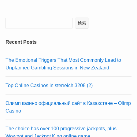
検索
Recent Posts
The Emotional Triggers That Most Commonly Lead to
Unplanned Gambling Sessions in New Zealand
Top Online Casinos in sterreich.3208 (2)
Олимп казино официальный сайт в Казахстане – Olimp
Casino
The choice has over 100 progressive jackpots, plus
Wowpot and Jackpot King online game