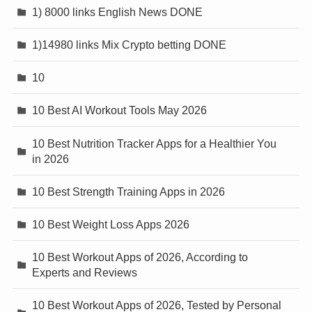
1) 8000 links English News DONE
1)14980 links Mix Crypto betting DONE
10
10 Best AI Workout Tools May 2026
10 Best Nutrition Tracker Apps for a Healthier You
in 2026
10 Best Strength Training Apps in 2026
10 Best Weight Loss Apps 2026
10 Best Workout Apps of 2026, According to
Experts and Reviews
10 Best Workout Apps of 2026, Tested by Personal