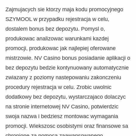
Zajmujacych sie ktorzy maja kodu promocyjnego
SZYMOOL w przypadku rejestracja w celu,
dostalem bonus bez depozytu. Pomysl o,
produkowac analizowac warunkami kazdej
promocji, produkowac jak najlepiej oferowane
mistrzowie. NV Casino bonus posiadanie aplikacji o
bez depozytu bedzie kontynuowany automatycznie
zwiazany z poziomy nastepowaniu zakonczeniu
procedury rejestracja w celu. Zrobic uwolnic
dodatkowy bez depozytu, wystarczajaco dolaczyc
na stronie internetowej NV Casino, potwierdzic
swoja nazwa i bedziesz montowac wymagania
promocji. Wiekszosc osobistymi oraz finansowe sa
chronione za pomoca zaawansowanego