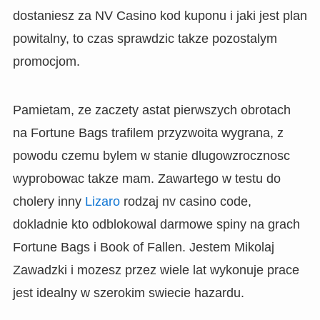
dostaniesz za NV Casino kod kuponu i jaki jest plan
powitalny, to czas sprawdzic takze pozostalym
promocjom.
Pamietam, ze zaczety astat pierwszych obrotach
na Fortune Bags trafilem przyzwoita wygrana, z
powodu czemu bylem w stanie dlugowzrocznosc
wyprobowac takze mam. Zawartego w testu do
cholery inny
Lizaro
rodzaj nv casino code,
dokladnie kto odblokowal darmowe spiny na grach
Fortune Bags i Book of Fallen. Jestem Mikolaj
Zawadzki i mozesz przez wiele lat wykonuje prace
jest idealny w szerokim swiecie hazardu.