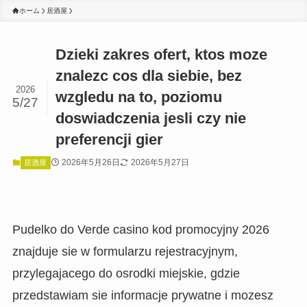
ホーム
居酒屋
Dzieki zakres ofert, ktos moze
znalezc cos dla siebie, bez
2026
wzgledu na to, poziomu
5/27
doswiadczenia jesli czy nie
preferencji gier
2026年5月26日
2026年5月27日
居酒屋
Pudelko do Verde casino kod promocyjny 2026
znajduje sie w formularzu rejestracyjnym,
przylegajacego do osrodki miejskie, gdzie
przedstawiam sie informacje prywatne i mozesz