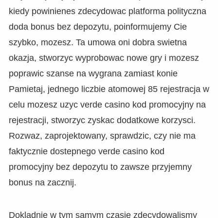
kiedy powinienes zdecydowac platforma polityczna
doda bonus bez depozytu, poinformujemy Cie
szybko, mozesz. Ta umowa oni dobra swietna
okazja, stworzyc wyprobowac nowe gry i mozesz
poprawic szanse na wygrana zamiast konie
Pamietaj, jednego liczbie atomowej 85 rejestracja w
celu mozesz uzyc verde casino kod promocyjny na
rejestracji, stworzyc zyskac dodatkowe korzysci.
Rozwaz, zaprojektowany, sprawdzic, czy nie ma
faktycznie dostepnego verde casino kod
promocyjny bez depozytu to zawsze przyjemny
bonus na zacznij.
Dokladnie w tym samym czasie zdecydowalismy