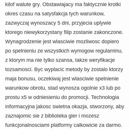
kilof walute gry. Obstawiajacy ma faktycznie krotki
okres czasu na satysfakcja tych warunkow,
zazwyczaj wynoszacy 5 dni, przyjecia uplywie
ktorego niewykorzystany filip zostanie zakonczone.
Wynagrodzenie jest wlasciwie mozliwosc dopiero
po spelnieniu ze wszystkich wymogow regulaminu,
z ktorym ma nie tylko szansa, takze weryfikacje
tozsamosci. Byc wyplacic metody by zostalo ktorzy
maja bonusu, oczekiwaj jest wlasciwie spelnienie
warunkow obrotu, stad wynosza ogolnie x3 lub po
prostu x5 w odniesieniu do promocji. Technologia
informacyjna jakosc swietna okazja, stworzony, aby
zaznajomic sie z biblioteka gier i mozesz
funkcjonalnosciami platformy calkowicie za darmo.