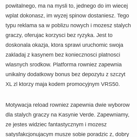
powitalnego, ma na mysli to, jednego do im wiecej
wplat dokonasz, im wyzej spinow dostaniesz. Tego
typu reklama sa w poblizu nowych i mozesz stalych
graczy, oferujac korzysci bez ryzyka. Jest to
doskonala okazja, ktora sprawi uruchomic swoja
zakladaj z kasynem bez koniecznosci platnosci
wlasnych srodkow. Platforma rowniez zapewnia
unikalny dodatkowy bonus bez depozytu z szczyt
XL zl ktorzy maja kodem promocyjnym VRS50.
Motywacja reload rowniez zapewnia dwie wyborow
dla stalych graczy na Kasynie Verde. Zapewniamy,
ze jestes widziec fantastycznym i mozesz
satysfakcjonujacym musze sobie poradzic z, dobry