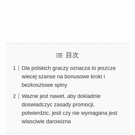
目次
Dla polskich graczy oznacza to jeszcze
wiecej szanse na bonusowe kroki i
bezkosztowe spiny
Wazne jest nawet, aby dokladnie
doswiadczyc zasady promocji,
potwierdzic, jesli czy nie wymagana jest
wlasciwie darowizna