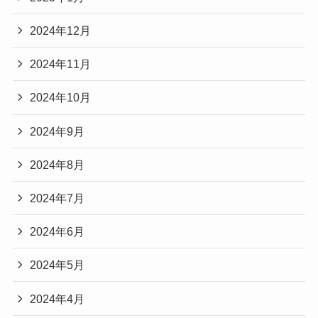
2024年12月
2024年11月
2024年10月
2024年9月
2024年8月
2024年7月
2024年6月
2024年5月
2024年4月