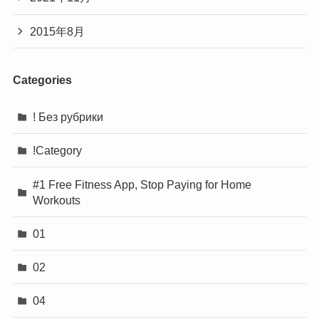
2015年8月
Categories
! Без рубрики
!Category
#1 Free Fitness App, Stop Paying for Home
Workouts
01
02
04