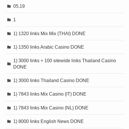
05.19
1
1) 1320 links Mix Mix (THAI) DONE
1) 1350 links Arabic Casino DONE
1) 3000 links + 100 sitewide links Thailand Casino
DONE
1) 3000 links Thailand Casino DONE
1) 7843 links Mix Casino (IT) DONE
1) 7843 links Mix Casino (NL) DONE
1) 8000 links English News DONE