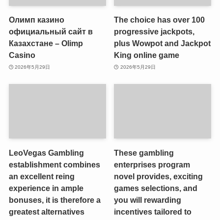
Олимп казино
The choice has over 100
официальный сайт в
progressive jackpots,
Казахстане – Olimp
plus Wowpot and Jackpot
Casino
King online game
2026年5月29日
2026年5月29日
LeoVegas Gambling
These gambling
establishment combines
enterprises program
an excellent reing
novel provides, exciting
experience in ample
games selections, and
bonuses, it is therefore a
you will rewarding
greatest alternatives
incentives tailored to