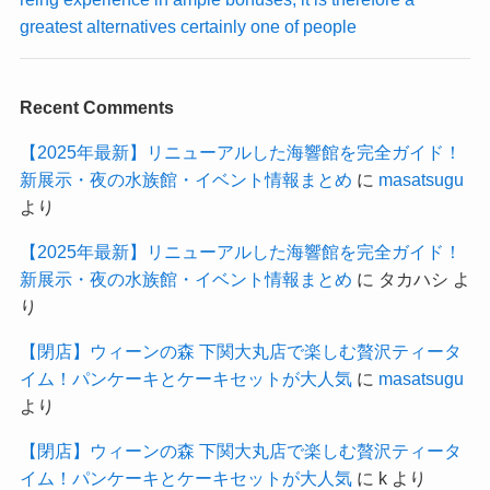
greatest alternatives certainly one of people
Recent Comments
【2025年最新】リニューアルした海響館を完全ガイド！
新展示・夜の水族館・イベント情報まとめ
に
masatsugu
より
【2025年最新】リニューアルした海響館を完全ガイド！
新展示・夜の水族館・イベント情報まとめ
に
タカハシ
よ
り
【閉店】ウィーンの森 下関大丸店で楽しむ贅沢ティータ
イム！パンケーキとケーキセットが大人気
に
masatsugu
より
【閉店】ウィーンの森 下関大丸店で楽しむ贅沢ティータ
イム！パンケーキとケーキセットが大人気
に
k
より