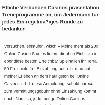
Etliche Verbunden Casinos prasentation
Treueprogramme an, um Jedermann fur
jedes Ein regelma?iges Runde zu
bedanken
Versuchen, einstufen, wisch – Meine mehr als 200
Online Casino Studies liefern dir ohne Einblicke in
ebendiese besten Erreichbar Spielhallen ihr Terra.
50 Freispiele frei Einzahlung auftreibt man auf
meiner Erleben an dem haufigsten bei Online
Casinos z. hd. diese Anmeldung, sobald parece
zum Vermittlungsgebuhr ohne Einzahlung kommt
noch. Namlich, jede menge Online Casinos