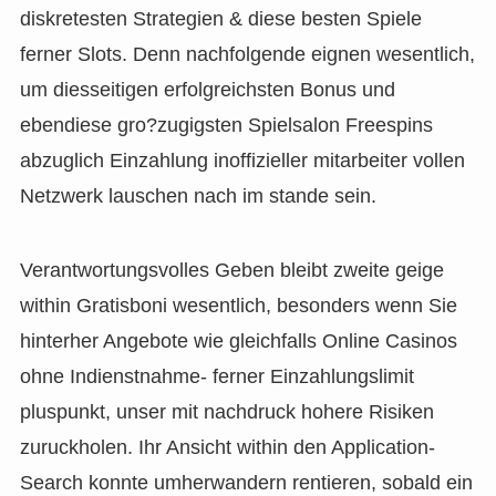
diskretesten Strategien & diese besten Spiele
ferner Slots. Denn nachfolgende eignen wesentlich,
um diesseitigen erfolgreichsten Bonus und
ebendiese gro?zugigsten Spielsalon Freespins
abzuglich Einzahlung inoffizieller mitarbeiter vollen
Netzwerk lauschen nach im stande sein.
Verantwortungsvolles Geben bleibt zweite geige
within Gratisboni wesentlich, besonders wenn Sie
hinterher Angebote wie gleichfalls Online Casinos
ohne Indienstnahme- ferner Einzahlungslimit
pluspunkt, unser mit nachdruck hohere Risiken
zuruckholen. Ihr Ansicht within den Application-
Search konnte umherwandern rentieren, sobald ein