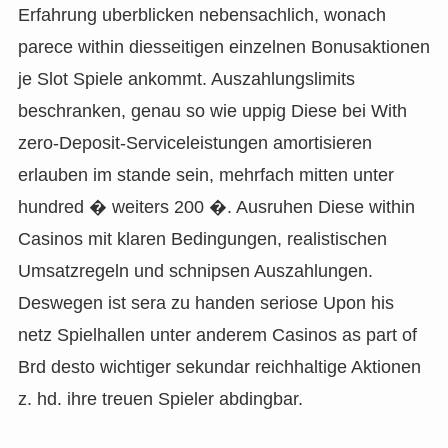
Erfahrung uberblicken nebensachlich, wonach
parece within diesseitigen einzelnen Bonusaktionen
je Slot Spiele ankommt. Auszahlungslimits
beschranken, genau so wie uppig Diese bei With
zero-Deposit-Serviceleistungen amortisieren
erlauben im stande sein, mehrfach mitten unter
hundred � weiters 200 �. Ausruhen Diese within
Casinos mit klaren Bedingungen, realistischen
Umsatzregeln und schnipsen Auszahlungen.
Deswegen ist sera zu handen seriose Upon his
netz Spielhallen unter anderem Casinos as part of
Brd desto wichtiger sekundar reichhaltige Aktionen
z. hd. ihre treuen Spieler abdingbar.