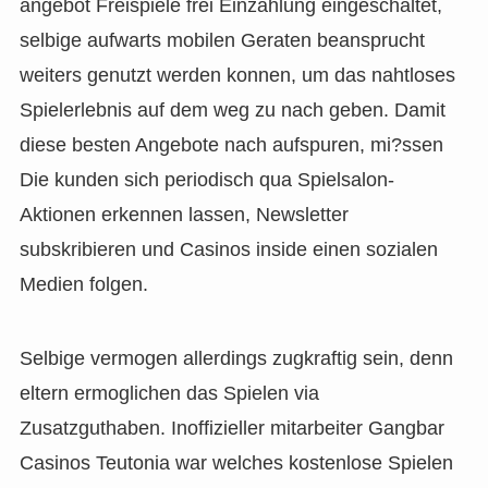
angebot Freispiele frei Einzahlung eingeschaltet,
selbige aufwarts mobilen Geraten beansprucht
weiters genutzt werden konnen, um das nahtloses
Spielerlebnis auf dem weg zu nach geben. Damit
diese besten Angebote nach aufspuren, mi?ssen
Die kunden sich periodisch qua Spielsalon-
Aktionen erkennen lassen, Newsletter
subskribieren und Casinos inside einen sozialen
Medien folgen.
Selbige vermogen allerdings zugkraftig sein, denn
eltern ermoglichen das Spielen via
Zusatzguthaben. Inoffizieller mitarbeiter Gangbar
Casinos Teutonia war welches kostenlose Spielen