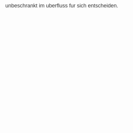
unbeschrankt im uberfluss fur sich entscheiden.