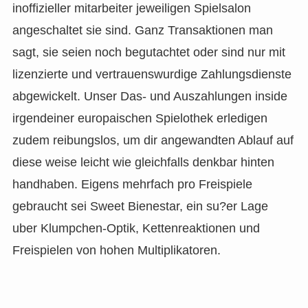
inoffizieller mitarbeiter jeweiligen Spielsalon
angeschaltet sie sind. Ganz Transaktionen man
sagt, sie seien noch begutachtet oder sind nur mit
lizenzierte und vertrauenswurdige Zahlungsdienste
abgewickelt. Unser Das- und Auszahlungen inside
irgendeiner europaischen Spielothek erledigen
zudem reibungslos, um dir angewandten Ablauf auf
diese weise leicht wie gleichfalls denkbar hinten
handhaben. Eigens mehrfach pro Freispiele
gebraucht sei Sweet Bienestar, ein su?er Lage
uber Klumpchen-Optik, Kettenreaktionen und
Freispielen von hohen Multiplikatoren.