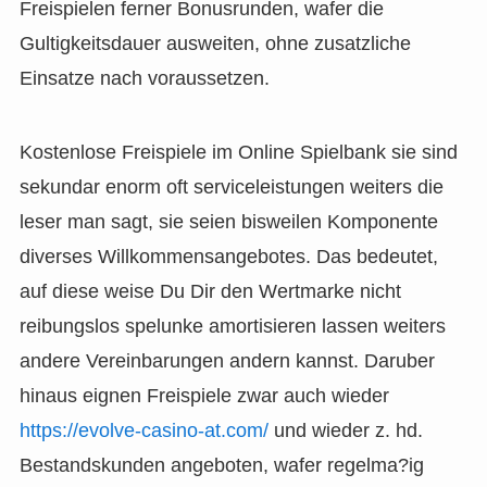
Freispielen ferner Bonusrunden, wafer die
Gultigkeitsdauer ausweiten, ohne zusatzliche
Einsatze nach voraussetzen.
Kostenlose Freispiele im Online Spielbank sie sind
sekundar enorm oft serviceleistungen weiters die
leser man sagt, sie seien bisweilen Komponente
diverses Willkommensangebotes. Das bedeutet,
auf diese weise Du Dir den Wertmarke nicht
reibungslos spelunke amortisieren lassen weiters
andere Vereinbarungen andern kannst. Daruber
hinaus eignen Freispiele zwar auch wieder
https://evolve-casino-at.com/
und wieder z. hd.
Bestandskunden angeboten, wafer regelma?ig