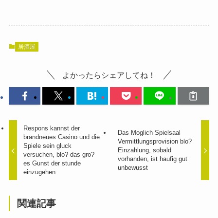
居酒屋
よかったらシェアしてね！
Respons kannst der
Das Moglich Spielsaal
brandneues Casino und die
Vermittlungsprovision blo?
Spiele sein gluck
Einzahlung, sobald
versuchen, blo? das gro?
vorhanden, ist haufig gut
es Gunst der stunde
unbewusst
einzugehen
関連記事