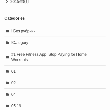
2015年8月
Categories
! Без рубрики
!Category
#1 Free Fitness App, Stop Paying for Home
Workouts
01
02
04
05.19