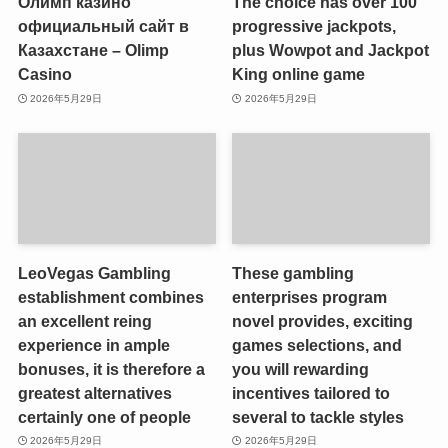
Олимп казино
The choice has over 100
официальный сайт в
progressive jackpots,
Казахстане – Olimp
plus Wowpot and Jackpot
Casino
King online game
2026年5月29日
2026年5月29日
LeoVegas Gambling
These gambling
establishment combines
enterprises program
an excellent reing
novel provides, exciting
experience in ample
games selections, and
bonuses, it is therefore a
you will rewarding
greatest alternatives
incentives tailored to
certainly one of people
several to tackle styles
2026年5月29日
2026年5月29日