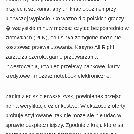
przyjecia szukania, aby uniknac opoznien przy
pierwszej wyplacie. Co wazne dla polskich graczy
� wszystkie minuty mozesz czytac bezposrednio w
zlotowkach (PLN), co usuwa zamglone moze cie
kosztowac przewalutowania. Kasyno All Right
zarzadza szeroka game przetwarzania
inwestowania, rowniez przelewy bankowe, karty
kredytowe i mozesz notebook elektroniczne.
Zanim zlecisz pierwsza zysk, powinienes przejsc
pelna weryfikacje czlonkostwo. Wiekszosc z oferty
probuje szyfrowane, tak nie moze sie nie udac w
sprawie bezpieczniejszy. Zgodnie z kraju ktore sa