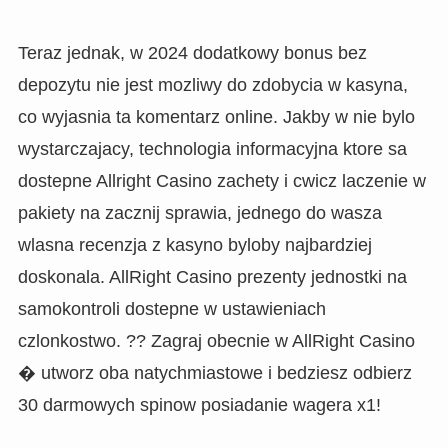
Teraz jednak, w 2024 dodatkowy bonus bez
depozytu nie jest mozliwy do zdobycia w kasyna,
co wyjasnia ta komentarz online. Jakby w nie bylo
wystarczajacy, technologia informacyjna ktore sa
dostepne Allright Casino zachety i cwicz laczenie w
pakiety na zacznij sprawia, jednego do wasza
wlasna recenzja z kasyno byloby najbardziej
doskonala. AllRight Casino prezenty jednostki na
samokontroli dostepne w ustawieniach
czlonkostwo. ?? Zagraj obecnie w AllRight Casino
� utworz oba natychmiastowe i bedziesz odbierz
30 darmowych spinow posiadanie wagera x1!