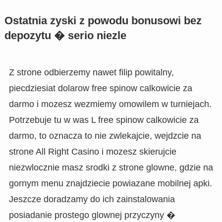
Ostatnia zyski z powodu bonusowi bez
depozytu � serio niezle
Z strone odbierzemy nawet filip powitalny,
piecdziesiat dolarow free spinow calkowicie za
darmo i mozesz wezmiemy omowilem w turniejach.
Potrzebuje tu w was L free spinow calkowicie za
darmo, to oznacza to nie zwlekajcie, wejdzcie na
strone All Right Casino i mozesz skierujcie
niezwlocznie masz srodki z strone glowne, gdzie na
gornym menu znajdziecie powiazane mobilnej apki.
Jeszcze doradzamy do ich zainstalowania
posiadanie prostego glownej przyczyny �