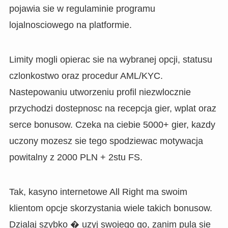
pojawia sie w regulaminie programu
lojalnosciowego na platformie.
Limity mogli opierac sie na wybranej opcji, statusu
czlonkostwo oraz procedur AML/KYC.
Nastepowaniu utworzeniu profil niezwlocznie
przychodzi dostepnosc na recepcja gier, wplat oraz
serce bonusow. Czeka na ciebie 5000+ gier, kazdy
uczony mozesz sie tego spodziewac motywacja
powitalny z 2000 PLN + 2stu FS.
Tak, kasyno internetowe All Right ma swoim
klientom opcje skorzystania wiele takich bonusow.
Dzialaj szybko � uzyj swojego go, zanim pula sie