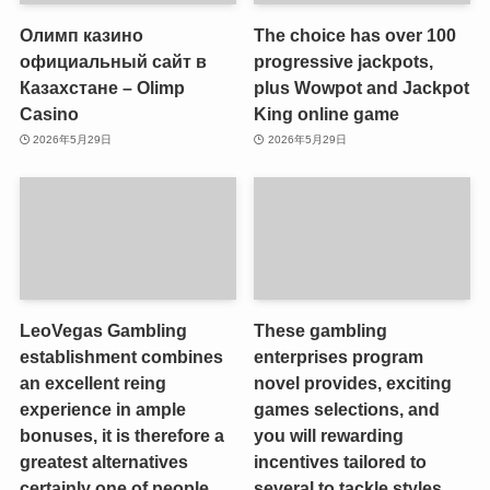
Олимп казино
The choice has over 100
официальный сайт в
progressive jackpots,
Казахстане – Olimp
plus Wowpot and Jackpot
Casino
King online game
2026年5月29日
2026年5月29日
LeoVegas Gambling
These gambling
establishment combines
enterprises program
an excellent reing
novel provides, exciting
experience in ample
games selections, and
bonuses, it is therefore a
you will rewarding
greatest alternatives
incentives tailored to
certainly one of people
several to tackle styles