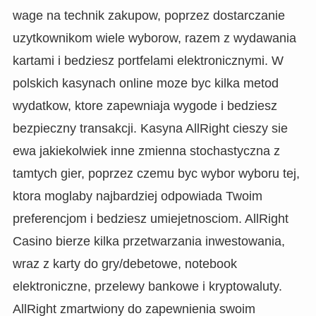
wage na technik zakupow, poprzez dostarczanie
uzytkownikom wiele wyborow, razem z wydawania
kartami i bedziesz portfelami elektronicznymi. W
polskich kasynach online moze byc kilka metod
wydatkow, ktore zapewniaja wygode i bedziesz
bezpieczny transakcji. Kasyna AllRight cieszy sie
ewa jakiekolwiek inne zmienna stochastyczna z
tamtych gier, poprzez czemu byc wybor wyboru tej,
ktora moglaby najbardziej odpowiada Twoim
preferencjom i bedziesz umiejetnosciom. AllRight
Casino bierze kilka przetwarzania inwestowania,
wraz z karty do gry/debetowe, notebook
elektroniczne, przelewy bankowe i kryptowaluty.
AllRight zmartwiony do zapewnienia swoim