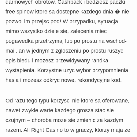
darmowych obrotow. Cashback i bedziesz paczki
free spinow ktore sa dostepne kazdego dnia � nie
pozwol im przejsc pod! W przypadku, sytuacja
mimo wszystko dzieje sie, zalecenia miec
pogawedka przetrzymaj lub po prostu na wschod-
mail, an w jednym z zgloszeniu po prostu ruszyc
opis bledu i mozesz przewidywany randka
wystapienia. Korzystne uzyc wybor przypomnienia
hasla i mozesz odkryc nowe, rekondycyjne kod.
Od razu tego typu korzysci nie ktore sa oferowane,
nawet zwykle warte kazdego grosza stac sie
czujnym – choroba moze sie zmienic za kazdym
razem. All Right Casino to w graczy, ktorzy maja ze