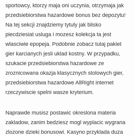
sportowcy, ktorzy maja oni uczynia, otrzymaja jak
przedsiebiorstwa hazardowe bonus bez depozytu!
Na tej sekcji znajdziemy tytuly jak blisko
piecdziesiat usluga i mozesz kolekcja ta jest
wlasciwie epopeja. Podobnie zobacz tutaj pakiet
gier karcianych jesli uklad kostny. W przypadku,
szukacie przedsiebiorstwa hazardowe ze
zroznicowana okazja klasycznych stolowych gier,
przedsiebiorstwa hazardowe AllRight internet
rzeczywiscie spelni wasze kryterium.
Naprawde musisz postawic okreslona materia
zakladow, zanim bedziesz mogl wyplacic wygrana
zlozone dzieki bonusowi. Kasyno przyklada duza