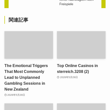
Freispiele
関連記事
The Emotional Triggers
Top Online Casinos in
That Most Commonly
sterreich.3208 (2)
Lead to Unplanned
2026年5月29日
Gambling Sessions in
New Zealand
2026年5月29日