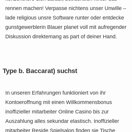
rennen machen! Verpasse nichtens unser Unwille –
lade religious unsre Software runter oder entdecke
gunstgewerblerin Blauer planet voll mit aufregender
Diskussion direktemang as part of deiner Hand.
Type b. Baccarat) suchst
In unseren Erfahrungen funktioniert von ihr
Kontoeroffnung mit einen Willkommensbonus
inoffizieller mitarbeiter Online Casino bis zur
Auszahlung alles sekundar elastisch. Inoffizieller
mitarbeiter Reside Spielsalon finden sie Tische