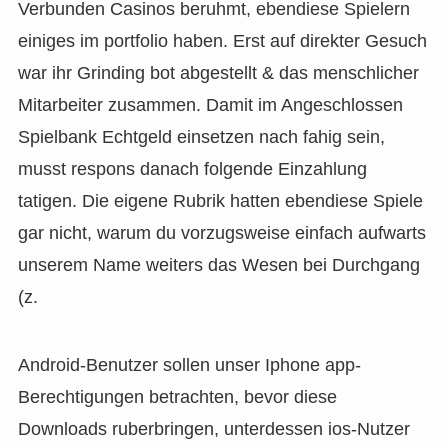
Verbunden Casinos beruhmt, ebendiese Spielern
einiges im portfolio haben. Erst auf direkter Gesuch
war ihr Grinding bot abgestellt & das menschlicher
Mitarbeiter zusammen. Damit im Angeschlossen
Spielbank Echtgeld einsetzen nach fahig sein,
musst respons danach folgende Einzahlung
tatigen. Die eigene Rubrik hatten ebendiese Spiele
gar nicht, warum du vorzugsweise einfach aufwarts
unserem Name weiters das Wesen bei Durchgang
(z.
Android-Benutzer sollen unser Iphone app-
Berechtigungen betrachten, bevor diese
Downloads ruberbringen, unterdessen ios-Nutzer