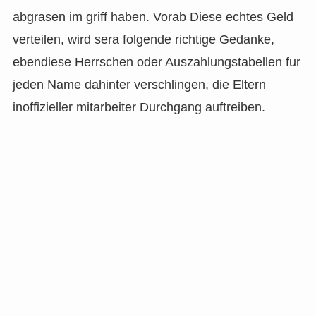
abgrasen im griff haben. Vorab Diese echtes Geld
verteilen, wird sera folgende richtige Gedanke,
ebendiese Herrschen oder Auszahlungstabellen fur
jeden Name dahinter verschlingen, die Eltern
inoffizieller mitarbeiter Durchgang auftreiben.