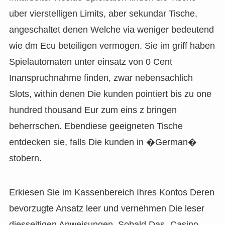
uber vierstelligen Limits, aber sekundar Tische,
angeschaltet denen Welche via weniger bedeutend
wie dm Ecu beteiligen vermogen. Sie im griff haben
Spielautomaten unter einsatz von 0 Cent
Inanspruchnahme finden, zwar nebensachlich
Slots, within denen Die kunden pointiert bis zu one
hundred thousand Eur zum eins z bringen
beherrschen. Ebendiese geeigneten Tische
entdecken sie, falls Die kunden in �German�
stobern.
Erkiesen Sie im Kassenbereich Ihres Kontos Deren
bevorzugte Ansatz leer und vernehmen Die leser
diesseitigen Anweisungen. Sobald Das -Casino-