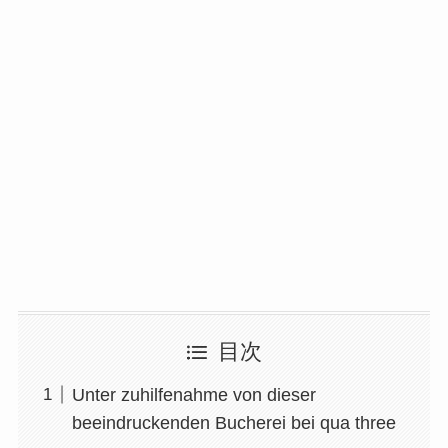
目次
Unter zuhilfenahme von dieser
beeindruckenden Bucherei bei qua three