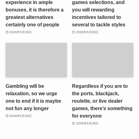
experience in ample
games selections, and
bonuses, it is therefore a
you will rewarding
greatest alternatives
incentives tailored to
certainly one of people
several to tackle styles
2026年5月29日
2026年5月29日
Gambling will be
Regardless if you are to
relaxation, so we urge
the ports, blackjack,
one to end if it is maybe
roulette, or live dealer
not fun any longer
games, there’s something
for everyone
2026年5月29日
2026年5月29日