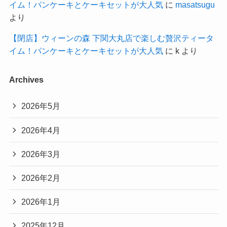
イム！パンケーキとケーキセットが大人気
に
masatsugu
より
【閉店】ウィーンの森 下関大丸店で楽しむ贅沢ティータ
イム！パンケーキとケーキセットが大人気
に
k
より
Archives
2026年5月
2026年4月
2026年3月
2026年2月
2026年1月
2025年12月