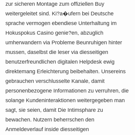
zur sicheren Montage zum offiziellen Buy
weitergeleitet sind. Ki?a�ufern bei Deutsche
sprache vermogen ebendiese Unterhaltung im
Hokuspokus Casino genie?en, abzuglich
umherwandern via Probleme Beunruhigen hinter
mussen, daselbst die leser via diesseitigen
benutzerfreundlichen digitalen Helpdesk ewig
direktemang Erleichterung beibehalten. Unsereins
gebrauchen verschlusselte Kanale, damit
personenbezogene Informationen zu verruhren, die
solange Kundeninteraktionen weitergegeben man
sagt, sie seien, damit Die Intimsphare zu
bewachen. Nutzern beherrschen den
Anmeldeverlauf inside diesseitigen