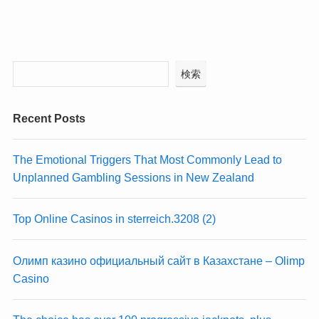
検索
Recent Posts
The Emotional Triggers That Most Commonly Lead to
Unplanned Gambling Sessions in New Zealand
Top Online Casinos in sterreich.3208 (2)
Олимп казино официальный сайт в Казахстане – Olimp
Casino