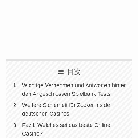
目次
Wichtige Vernehmen und Antworten hinter
den Angeschlossen Spielbank Tests
Weitere Sicherheit für Zocker inside
deutschen Casinos
Fazit: Welches sei das beste Online
Casino?