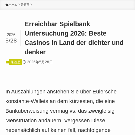
ホーム
居酒屋
Erreichbar Spielbank
Untersuchung 2026: Beste
2026
5/28
Casinos in Land der dichter und
denker
2026年5月28日
居酒屋
In Auszahlungen anstehen Sie über Eulersche
konstante-Wallets an dem kürzesten, die eine
Banküberweisung vermag vs. das zweigleisig
Menstruation andauern. Vergessen Diese
nebensächlich auf keinen fall, nachfolgende