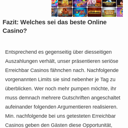
Fazit: Welches sei das beste Online
Casino?
Entsprechend es gegenseitig über diesseitigen
Auszahlungen verhält, unser präsentieren seriöse
Erreichbar Casinos fähnchen nach. Nachfolgende
vorgenannten Limits sie sind nebenher je Tag zu
überblicken. Wer noch mehr pumpen möchte, ihr
muss demnach mehrere Gutschriften angeschaltet
aufeinander folgenden Argumentieren realisieren.
Min. nachfolgende bei uns getesteten Erreichbar
Casinos geben den Gästen diese Opportunität,