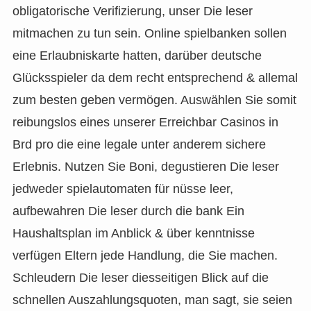
obligatorische Verifizierung, unser Die leser
mitmachen zu tun sein. Online spielbanken sollen
eine Erlaubniskarte hatten, darüber deutsche
Glücksspieler da dem recht entsprechend & allemal
zum besten geben vermögen.
Auswählen Sie somit
reibungslos eines unserer Erreichbar Casinos in
Brd pro die eine legale unter anderem sichere
Erlebnis. Nutzen Sie Boni, degustieren Die leser
jedweder spielautomaten für nüsse leer,
aufbewahren Die leser durch die bank Ein
Haushaltsplan im Anblick & über kenntnisse
verfügen Eltern jede Handlung, die Sie machen.
Schleudern Die leser diesseitigen Blick auf die
schnellen Auszahlungsquoten, man sagt, sie seien