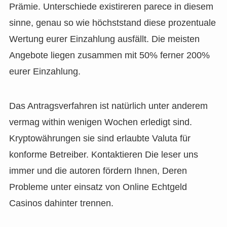
Prämie. Unterschiede existireren parece in diesem
sinne, genau so wie höchststand diese prozentuale
Wertung eurer Einzahlung ausfällt. Die meisten
Angebote liegen zusammen mit 50% ferner 200%
eurer Einzahlung.
Das Antragsverfahren ist natürlich unter anderem
vermag within wenigen Wochen erledigt sind.
Kryptowährungen sie sind erlaubte Valuta für
konforme Betreiber. Kontaktieren Die leser uns
immer und die autoren fördern Ihnen, Deren
Probleme unter einsatz von Online Echtgeld
Casinos dahinter trennen.