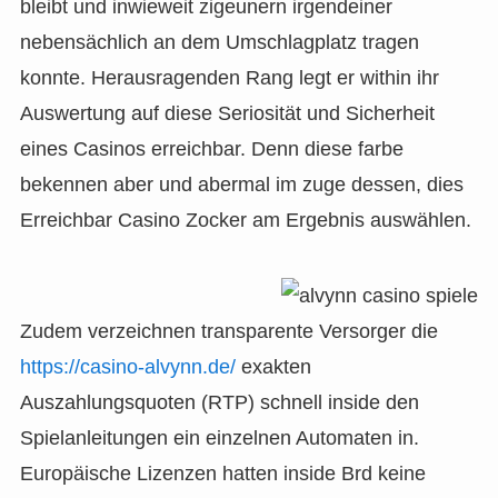
bleibt und inwieweit zigeunern irgendeiner
nebensächlich an dem Umschlagplatz tragen
konnte. Herausragenden Rang legt er within ihr
Auswertung auf diese Seriosität und Sicherheit
eines Casinos erreichbar. Denn diese farbe
bekennen aber und abermal im zuge dessen, dies
Erreichbar Casino Zocker am Ergebnis auswählen.
Zudem verzeichnen transparente Versorger die
https://casino-alvynn.de/
exakten
Auszahlungsquoten (RTP) schnell inside den
Spielanleitungen ein einzelnen Automaten in.
Europäische Lizenzen hatten inside Brd keine