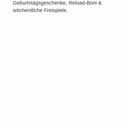
Geburtstagsgeschenke, Reload-Boni &
wöchentliche Freispiele.