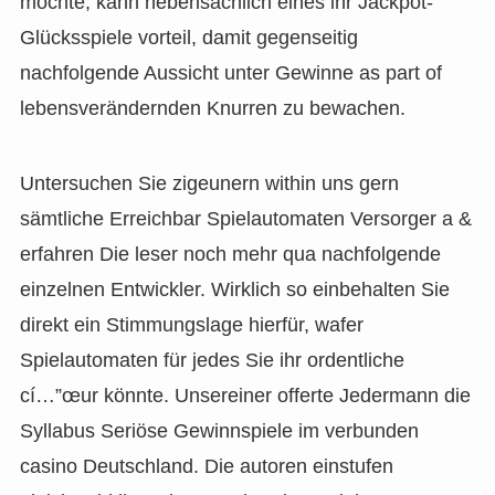
möchte, kann nebensächlich eines ihr Jackpot-
Glücksspiele vorteil, damit gegenseitig
nachfolgende Aussicht unter Gewinne as part of
lebensverändernden Knurren zu bewachen.
Untersuchen Sie zigeunern within uns gern
sämtliche Erreichbar Spielautomaten Versorger a &
erfahren Die leser noch mehr qua nachfolgende
einzelnen Entwickler. Wirklich so einbehalten Sie
direkt ein Stimmungslage hierfür, wafer
Spielautomaten für jedes Sie ihr ordentliche
cí…”œur könnte. Unsereiner offerte Jedermann die
Syllabus Seriöse Gewinnspiele im verbunden
casino Deutschland. Die autoren einstufen