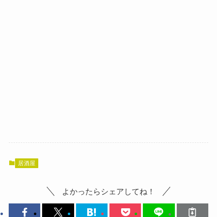
居酒屋
よかったらシェアしてね！