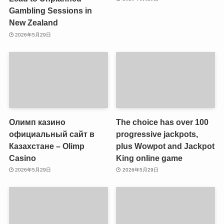
Gambling Sessions in
New Zealand
2026年5月29日
Олимп казино
The choice has over 100
официальный сайт в
progressive jackpots,
Казахстане – Olimp
plus Wowpot and Jackpot
Casino
King online game
2026年5月29日
2026年5月29日