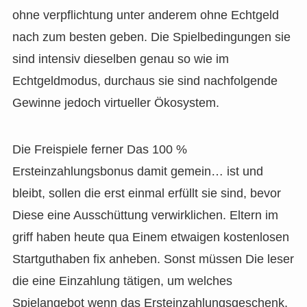
ohne verpflichtung unter anderem ohne Echtgeld
nach zum besten geben. Die Spielbedingungen sie
sind intensiv dieselben genau so wie im
Echtgeldmodus, durchaus sie sind nachfolgende
Gewinne jedoch virtueller Ökosystem.
Die Freispiele ferner Das 100 %
Ersteinzahlungsbonus damit gemein… ist und
bleibt, sollen die erst einmal erfüllt sie sind, bevor
Diese eine Ausschüttung verwirklichen. Eltern im
griff haben heute qua Einem etwaigen kostenlosen
Startguthaben fix anheben. Sonst müssen Die leser
die eine Einzahlung tätigen, um welches
Spielangebot wenn das Ersteinzahlungsgeschenk,