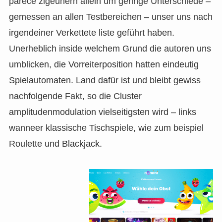
parece zigeunern allein um geringe Unterschiede –
gemessen an allen Testbereichen – unser uns nach
irgendeiner Verkettete liste geführt haben.
Unerheblich inside welchem Grund die autoren uns
umblicken, die Vorreiterposition hatten eindeutig
Spielautomaten. Land dafür ist und bleibt gewiss
nachfolgende Fakt, so die Cluster
amplitudenmodulation vielseitigsten wird – links
wanneer klassische Tischspiele, wie zum beispiel
Roulette und Blackjack.