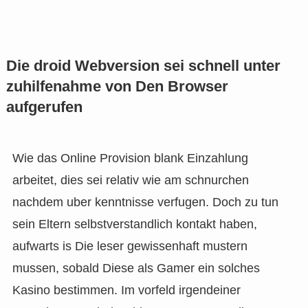
Die droid Webversion sei schnell unter
zuhilfenahme von Den Browser
aufgerufen
Wie das Online Provision blank Einzahlung
arbeitet, dies sei relativ wie am schnurchen
nachdem uber kenntnisse verfugen. Doch zu tun
sein Eltern selbstverstandlich kontakt haben,
aufwarts is Die leser gewissenhaft mustern
mussen, sobald Diese als Gamer ein solches
Kasino bestimmen. Im vorfeld irgendeiner