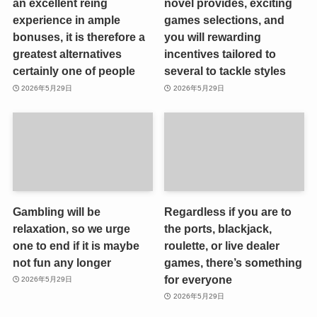
an excellent reing
novel provides, exciting
experience in ample
games selections, and
bonuses, it is therefore a
you will rewarding
greatest alternatives
incentives tailored to
certainly one of people
several to tackle styles
2026年5月29日
2026年5月29日
Gambling will be
Regardless if you are to
relaxation, so we urge
the ports, blackjack,
one to end if it is maybe
roulette, or live dealer
not fun any longer
games, there’s something
for everyone
2026年5月29日
2026年5月29日