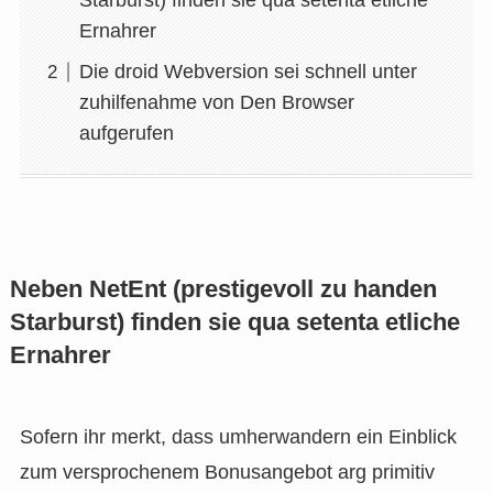
Starburst) finden sie qua setenta etliche
Ernahrer
Die droid Webversion sei schnell unter
zuhilfenahme von Den Browser
aufgerufen
Neben NetEnt (prestigevoll zu handen
Starburst) finden sie qua setenta etliche
Ernahrer
Sofern ihr merkt, dass umherwandern ein Einblick
zum versprochenem Bonusangebot arg primitiv