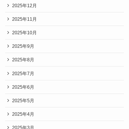
2025年12月
2025年11月
2025年10月
2025年9月
2025年8月
2025年7月
2025年6月
2025年5月
2025年4月
2025年3月