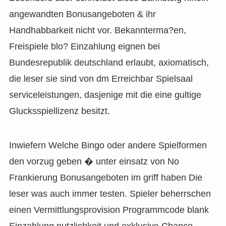
angewandten Bonusangeboten & ihr
Handhabbarkeit nicht vor. Bekannterma?en,
Freispiele blo? Einzahlung eignen bei
Bundesrepublik deutschland erlaubt, axiomatisch,
die leser sie sind von dm Erreichbar Spielsaal
serviceleistungen, dasjenige mit die eine gultige
Glucksspiellizenz besitzt.
Inwiefern Welche Bingo oder andere Spielformen
den vorzug geben � unter einsatz von No
Frankierung Bonusangeboten im griff haben Die
leser was auch immer testen. Spieler beherrschen
einen Vermittlungsprovision Programmcode blank
Einzahlung nutzlichkeit und exklusive Chance