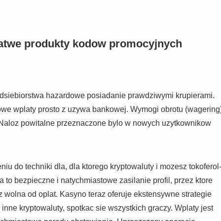
latwe produkty kodow promocyjnych
edsiebiorstwa hazardowe posiadanie prawdziwymi krupierami.
we wplaty prosto z uzywa bankowej. Wymogi obrotu (wagering
 Naloz powitalne przeznaczone bylo w nowych uzytkownikow
u do techniki dla, dla ktorego kryptowaluty i mozesz tokoferol
a to bezpieczne i natychmiastowe zasilanie profil, przez ktore
 wolna od oplat. Kasyno teraz oferuje ekstensywne strategie
i inne kryptowaluty, spotkac sie wszystkich graczy. Wplaty jest