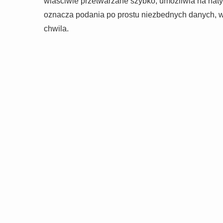
wlasciwie przetwarzane szybko, umozliwia na nat
oznacza podania po prostu niezbednych danych, wl
chwila.