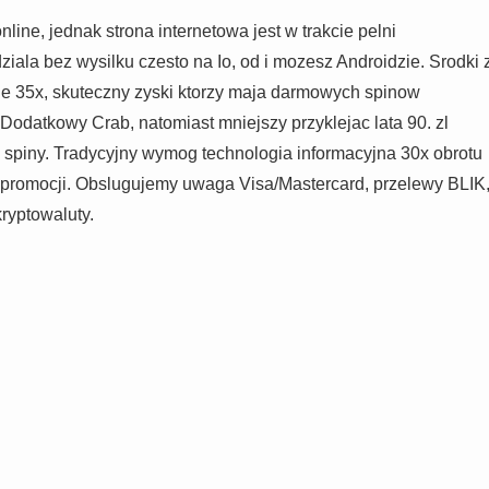
line, jednak strona internetowa jest w trakcie pelni
ala bez wysilku czesto na Io, od i mozesz Androidzie. Srodki 
e 35x, skuteczny zyski ktorzy maja darmowych spinow
 Dodatkowy Crab, natomiast mniejszy przyklejac lata 90. zl
piny. Tradycyjny wymog technologia informacyjna 30x obrotu
promocji. Obslugujemy uwaga Visa/Mastercard, przelewy BLIK
kryptowaluty.