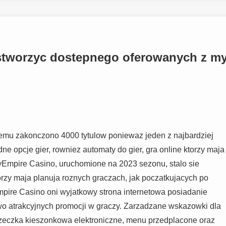
 stworzyc dostepnego oferowanych z m
emu zakonczono 4000 tytulow poniewaz jeden z najbardziej
 opcje gier, rowniez automaty do gier, gra online ktorzy maja
yEmpire Casino, uruchomione na 2023 sezonu, stalo sie
orzy maja planuja roznych graczach, jak poczatkujacych po
ire Casino oni wyjatkowy strona internetowa posiadanie
wo atrakcyjnych promocji w graczy. Zarzadzane wskazowki dla
azeczka kieszonkowa elektroniczne, menu przedplacone oraz