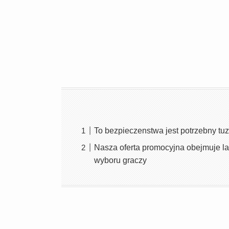
To bezpieczenstwa jest potrzebny t
Nasza oferta promocyjna obejmuje l
wyboru graczy