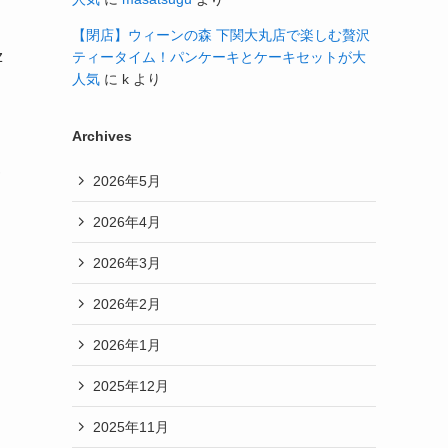
【閉店】ウィーンの森 下関大丸店で楽しむ贅沢
z
ティータイム！パンケーキとケーキセットが大
人気
に
k
より
Archives
,
2026年5月
2026年4月
2026年3月
2026年2月
2026年1月
2025年12月
2025年11月