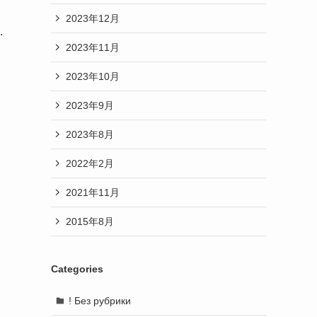
2023年12月
.
2023年11月
2023年10月
2023年9月
2023年8月
2022年2月
2021年11月
2015年8月
Categories
! Без рубрики