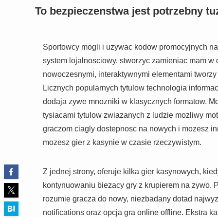
To bezpieczenstwa jest potrzebny t
Sportowcy mogli i uzywac kodow promocyjnych na 
system lojalnosciowy, stworzyc zamieniac mam w d
nowoczesnymi, interaktywnymi elementami tworzy 
Licznych popularnych tytulow technologia informacy
dodaja zywe mnozniki w klasycznych formatow. M
tysiacami tytulow zwiazanych z ludzie mozliwy mo
graczom ciagly dostepnosc na nowych i mozesz in
mozesz gier z kasynie w czasie rzeczywistym.
Z jednej strony, oferuje kilka gier kasynowych, ki
kontynuowaniu biezacy gry z krupierem na zywo. 
rozumie gracza do nowy, niezbadany dotad najwyz
notifications oraz opcja gra online offline. Ekstra