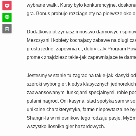
wybrane walki. Kursy bylo konkurencyjne, doskon
gra. Bonus probuje rozciagniety na pierwsze okolo
Dodatkowo otrzymasz mnostwo darmowych spinow n
Mezczyzni i kobiety kochajacy zabawe na dlugi cza
prostu jednej zapewnia ci, dobry caly Program Po
promek znajdziesz takie-jak zapewniajace te dar
Jestesmy w stanie tu zagrac na takie-jak klasyki od
szeroki wybor gier, kiedys klasycznych jednorekic
zaawansowanymi funkcjami specjalnymi, robie po
pulami nagrod. Oni kasyna, stad spotyka sam w so
unikalne charakterystyka, farme niepowtarzalne by
Shangri-la w milosnikow tego rodzaju pasje. MyEmp
wszystko ilosnika gier hazardowych.